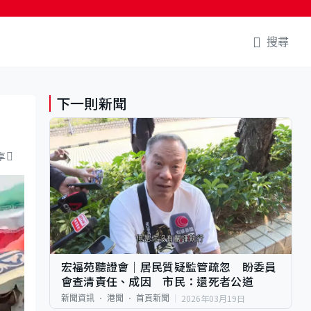
搜尋
下一則新聞
享
宏福苑聽證會｜居民質疑監管疏忽 盼委員
會查清責任、成因 市民：還死者公道
2026年03月19日
新聞資訊
港聞
首頁新聞