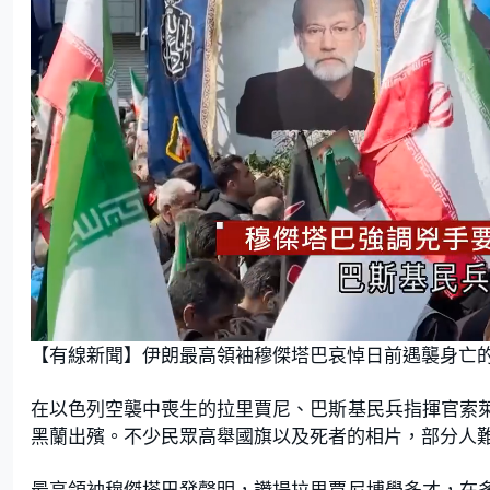
L
U
o
n
【有線新聞】伊朗最高領袖穆傑塔巴哀悼日前遇襲身亡
a
m
d
u
e
t
d
e
:
在以色列空襲中喪生的拉里賈尼、巴斯基民兵指揮官索
5
4
.
黑蘭出殯。不少民眾高舉國旗以及死者的相片，部分人
5
5
%
最高領袖穆傑塔巴發聲明，讚揚拉里賈尼博學多才，在