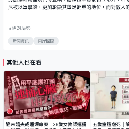
尼被以軍擊殺，更加彰顯其舉足輕重的地位，而對敵人
伊朗局勢
新聞資訊
兩岸國際
其他人也在看
勸未婚夫戒煙爆命案 28歲女教師連捅
五歲童遭虐死｜