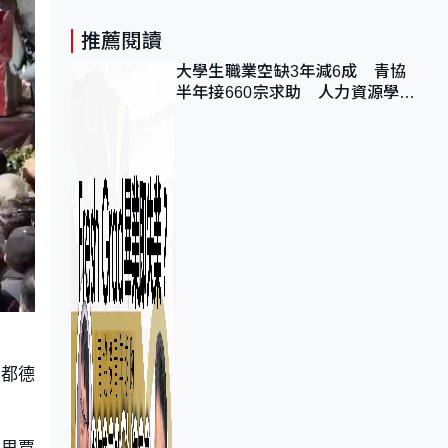
推薦閱讀
大學生職業空缺3年減6成 青協
半年接660宗求助 人力資源學
會：AI浪潮重整職位需求
首都德
拉里賈