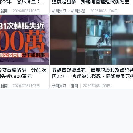
22年 官斥冷血：同
遭群起狙擊 掛繩開直播道歉後輕生
2026年08月05日
2026年08月06日
頁新聞
新聞資訊
新聞熱話
公安電騙陷阱 分81次
五歲童疑遭虐死｜母親認誤殺及虐兒
失近6900萬元
囚22年 官斥被告殘忍、同類案最惡
2026年08月07日
2026年08月05日
頁新聞
新聞資訊
港聞