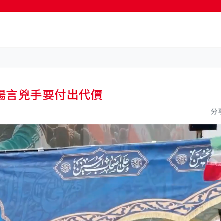
按輸入鍵開始搜尋
揚言兇手要付出代價
分