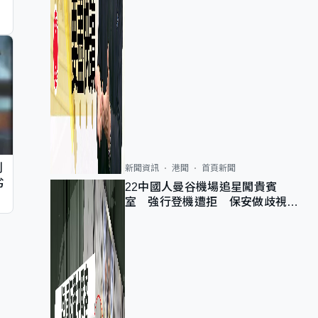
判
新聞資訊
港聞
首頁新聞
劣
22中國人曼谷機場追星闖貴賓
室 強行登機遭拒 保安做歧視手
勢遭紀律處分