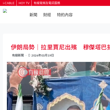
i-CABLE
HOY TV
有線寬頻及電訊服務
新聞
財經
特約內容
返回
伊朗局勢｜拉里賈尼出殯 穆傑塔巴
有線新聞
2026年03月19日