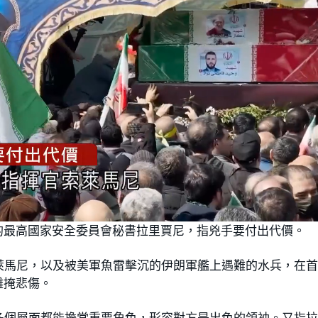
的最高國家安全委員會秘書拉里賈尼，指兇手要付出代價。
萊馬尼，以及被美軍魚雷擊沉的伊朗軍艦上遇難的水兵，在
難掩悲傷。
多個層面都能擔當重要角色，形容對方是出色的領袖。又指