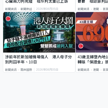
心臟兩刀判死緩 母斥判太重已上訴
纍纍 母認罪判囚
類案最惡劣
2026年08月05日
新聞資訊
新聞熱話
新聞資訊
港聞
首
涉前年於新加坡機場傷人 港人母子分
43歲主婦墮內地
別判囚半年、10日
轉賬「保證金」損
2026年08月05日
新聞資訊
兩岸國際
新聞資訊
港聞
首