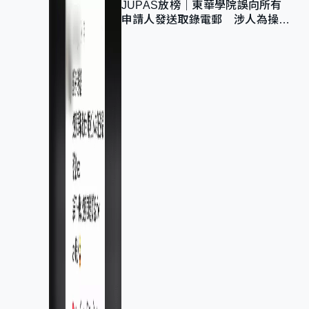
JUPAS放榜｜東華學院誤向所有
申請人發送取錄電郵 涉人為操作
疏忽、影響11,139人