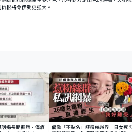
的仇恨將令伊朗更強大。
解剖揭長期捱餓、傷痕
偶像「不點名」談粉絲越界 日女死