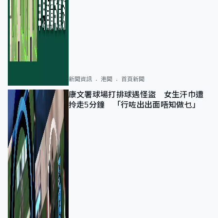
新聞資訊
港聞
首頁新聞
康文署球場打排球遇怪盜 女生汗巾遭
拎走5分鐘 「行咗出出面唔知做乜」