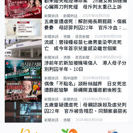
勸未婚夫戒煙爆命案 28歲女教師連捅
心臟兩刀判死緩 母斥判太重已上訴
2026年08月05日
新聞資訊
新聞熱話
五歲童遭虐死｜解剖揭長期捱餓、傷痕
纍纍 母認罪判囚22年 官斥冷血：同
類案最惡劣
2026年08月05日
新聞資訊
港聞
首頁新聞
流感｜曾接種疫苗七歲男童染甲流死
亡 成今年首宗兒童感染離世個案
2026年08月04日
新聞資訊
港聞
首頁新聞
涉前年於新加坡機場傷人 港人母子分
別判囚半年、10日
2026年08月05日
新聞資訊
兩岸國際
偶像「不點名」談粉絲越界 日女死忠
遭群起狙擊 掛繩開直播道歉後輕生
2026年08月06日
新聞資訊
新聞熱話
五歲童疑遭虐死｜母親認誤殺及虐兒判
囚22年 官斥被告殘忍、同類案最惡劣
2026年08月05日
新聞資訊
港聞