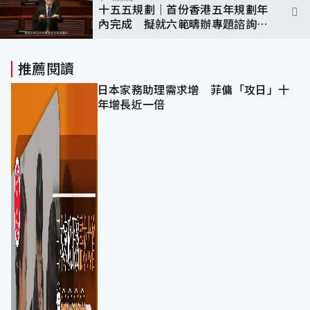
十五五規劃｜首份香港五年規劃年
內完成 擬就六範疇辦專題諮詢會
議
推薦閱讀
日本家務助理需求增 菲傭「攻日」十
年增長近一倍