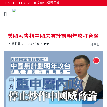
i-CABLE
HOY TV
有線寬頻及電訊服務
返回
美國報告指中國未有計劃明年攻打台灣
按輸入鍵開始搜尋
有線新聞
2026年03月19日
分享