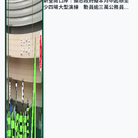
新皇崗口岸｜據悉政府擬本月中起辦至
少四場大型演練 動員逾三萬公務員人
次測試