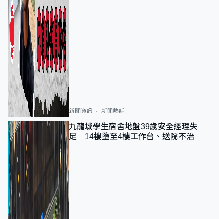
新聞資訊
新聞熱話
九龍城學生宿舍地盤39歲安全經理失
足 14樓墮至4樓工作台、送院不治