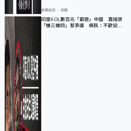
新聞資訊
港聞
印度KOL數百元「窮遊」中國 靠接濟
「嫌三嫌四」惹爭議 網民：不歡迎劣
質旅客