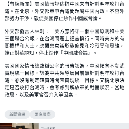
【有線新聞】美國情報評估指中國未有計劃明年攻打台
灣。在北京，外交部重申台灣問題屬中國內政，不容外
部勢力干涉，敦促美國停止炒作中國威脅論。
外交部發言人林劍：「美方應恪守一個中國原則和中美
三個聯合公報，在台灣問題上謹言慎行。同時美方的有
關機構和人士，應摒棄意識形態偏見和冷戰零和思維，
端正對華認知，停止炒作『中國威脅論』。」
美國國家情報總監辦公室的報告認為，中國傾向不動武
實現統一目標，認為中共領導層目前無計劃明年攻打台
灣，亦沒有制定確實時間表實現統一目標。又稱北京決
定是否攻打台灣時，會考慮到解放軍的戰備狀況、當地
政局、以及美軍會否介入等因素。
新聞資訊
兩岸國際
下一則新聞