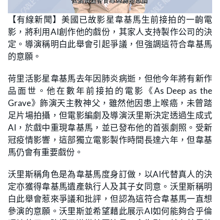
L
U
o
n
【有線新聞】美國已故影星韋基馬生前接拍的一齣電
a
m
d
u
影，將利用AI創作他的戲份，其家人支持製作公司的決
e
t
d
e
:
定。導演稱明白此舉會引起爭議，但強調這符合韋基馬
2
1
的意願。
.
7
4
荷里活影星韋基馬去年因肺炎病逝，但他今年將有新作
%
品面世。他在數年前接拍的電影《As Deep as the
Grave》飾演天主教神父，雖然他因患上喉癌，未曾踏
足片場拍攝，但電影編劇及導演沃里斯決定透過生成式
AI，於戲中重現韋基馬，並已發布他的首張劇照。受新
冠疫情影響，這部獨立電影製作時間長達六年，但韋基
馬仍會有重要戲份。
沃里斯稱角色是為韋基馬度身訂做，以AI代替真人的決
定亦獲得韋基馬遺產執行人及其子女同意。沃里斯稱明
白此舉會惹來爭議和批評，但認為這符合韋基馬一直想
參演的意願。沃里斯並希望藉此展示AI如何能夠合乎倫