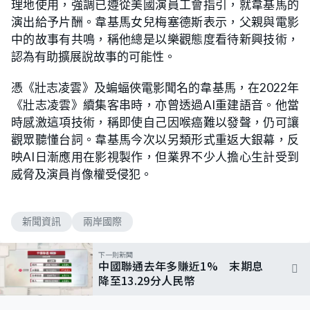
理地使用，強調已遵從美國演員工會指引，就韋基馬的
演出給予片酬。韋基馬女兒梅塞德斯表示，父親與電影
中的故事有共鳴，稱他總是以樂觀態度看待新興技術，
認為有助擴展說故事的可能性。
憑《壯志凌雲》及蝙蝠俠電影聞名的韋基馬，在2022年
《壯志凌雲》續集客串時，亦曾透過AI重建語音。他當
時感激這項技術，稱即使自己因喉癌難以發聲，仍可讓
觀眾聽懂台詞。韋基馬今次以另類形式重返大銀幕，反
映AI日漸應用在影視製作，但業界不少人擔心生計受到
威脅及演員肖像權受侵犯。
新聞資訊
兩岸國際
下一則新聞
中國聯通去年多賺近1% 末期息
降至13.29分人民幣