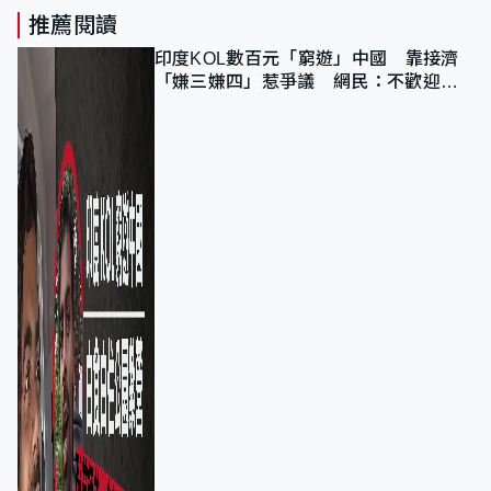
推薦閱讀
印度KOL數百元「窮遊」中國 靠接濟
「嫌三嫌四」惹爭議 網民：不歡迎劣
質旅客