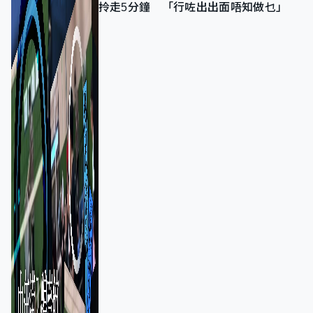
拎走5分鐘 「行咗出出面唔知做乜」