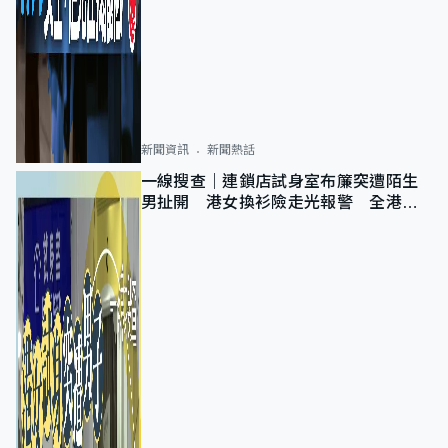
新聞資訊
新聞熱話
一線搜查｜連鎖店試身室布簾突遭陌生
男扯開 港女換衫險走光報警 全港分
店急換實體門