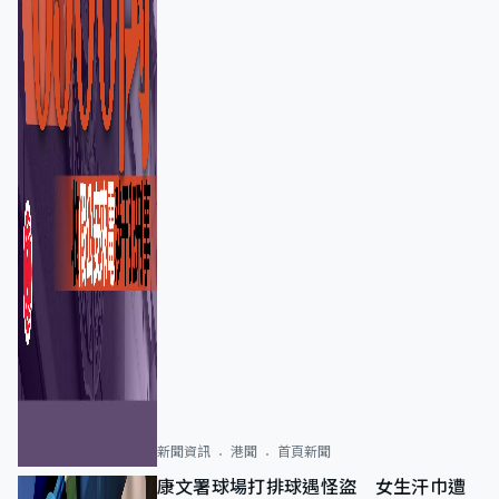
新聞資訊
港聞
首頁新聞
康文署球場打排球遇怪盜 女生汗巾遭