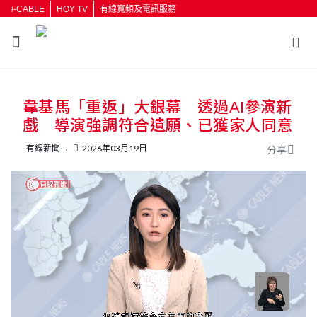
i-CABLE
HOY TV
有線寬頻及電訊服務
返回
韋基馬「重返」大銀幕 透過AI參演新
按輸入鍵開始搜尋
戲 導演強調符合遺願、已獲家人同意
有線新聞
2026年03月19日
分享