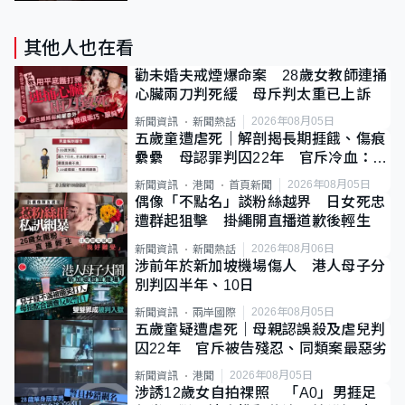
其他人也在看
勸未婚夫戒煙爆命案 28歲女教師連捅
心臟兩刀判死緩 母斥判太重已上訴
2026年08月05日
新聞資訊
新聞熱話
五歲童遭虐死｜解剖揭長期捱餓、傷痕
纍纍 母認罪判囚22年 官斥冷血：同
類案最惡劣
2026年08月05日
新聞資訊
港聞
首頁新聞
偶像「不點名」談粉絲越界 日女死忠
遭群起狙擊 掛繩開直播道歉後輕生
2026年08月06日
新聞資訊
新聞熱話
涉前年於新加坡機場傷人 港人母子分
別判囚半年、10日
2026年08月05日
新聞資訊
兩岸國際
五歲童疑遭虐死｜母親認誤殺及虐兒判
囚22年 官斥被告殘忍、同類案最惡劣
2026年08月05日
新聞資訊
港聞
涉誘12歲女自拍祼照 「A0」男捱足