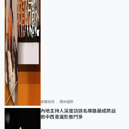
新聞資訊
兩岸國際
內地主持人深度訪談名導路蘭成熱話
掀中西意識形態鬥爭