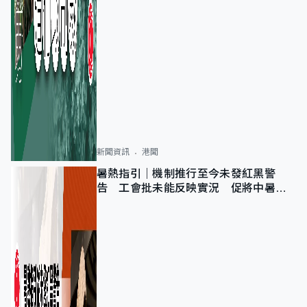
新聞資訊
港聞
暑熱指引｜機制推行至今未發紅黑警
告 工會批未能反映實況 促將中暑列
為職業病