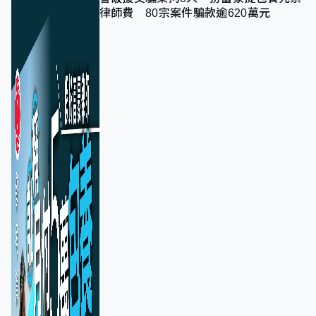
律師費 80宗案件騙款逾620萬元