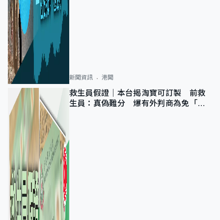
新聞資訊
港聞
救生員假證｜本台揭淘寶可訂製 前救
生員：真偽難分 爆有外判商為免「封
池」沒做足檢查