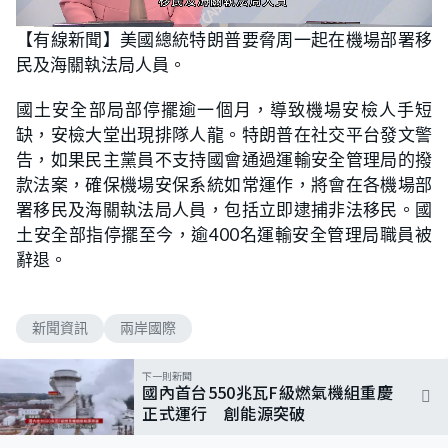
L
U
o
n
【有線新聞】美國總統特朗普要脅周一起在機場部署移
a
m
d
u
民及海關執法局人員。
e
t
d
e
:
9
國土安全部局部停擺逾一個月，導致機場安檢人手短
2
.
缺，安檢大堂出現排隊人龍。特朗普在社交平台發文警
8
6
告，如果民主黨員不支持國會通過運輸安全管理局的撥
%
款法案，確保機場安保系統如常運作，將會在各機場部
署移民及海關執法局人員，包括立即逮捕非法移民。國
土安全部指停擺至今，逾400名運輸安全管理局職員被
辭退。
新聞資訊
兩岸國際
下一則新聞
國內首台550兆瓦F級燃氣機組重慶
正式運行 創能源突破