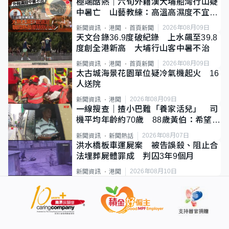
極端酷熱｜六旬外籍漢大埔船灣行山疑
中暑亡 山藝教練：高溫高濕度不宜遠
足
2026年08月09日
新聞資訊
港聞
首頁新聞
天文台錄36.9度破紀錄 上水飆至39.8
度創全港新高 大埔行山客中暑不治
2026年08月09日
新聞資訊
港聞
首頁新聞
太古城海景花園單位疑冷氣機起火 16
人送院
2026年08月09日
新聞資訊
港聞
一線搜查｜揸小巴難「養家活兒」 司
機平均年齡約70歲 88歲黃伯：希望一
直揸落去
2026年08月07日
新聞資訊
新聞熱話
洪水橋板車運屍案 被告誤殺、阻止合
法埋葬屍體罪成 判囚3年9個月
2026年08月10日
新聞資訊
港聞