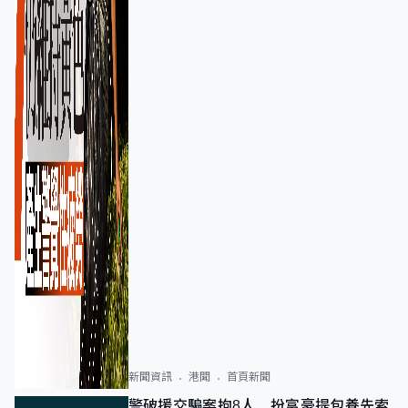
新聞資訊
港聞
首頁新聞
警破援交騙案拘8人 扮富豪提包養先索