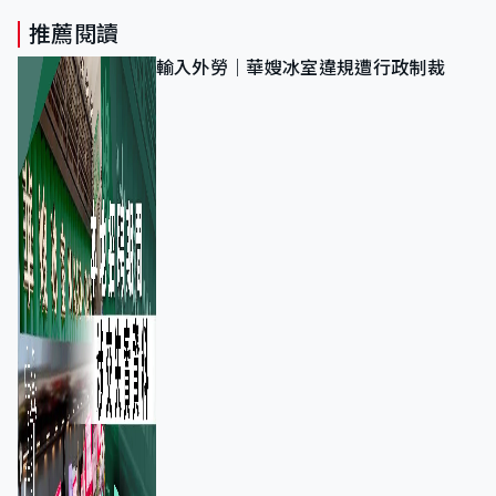
推薦閱讀
輸入外勞｜華嫂冰室違規遭行政制裁