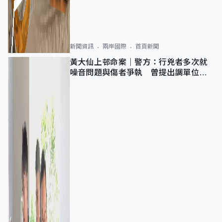
新聞資訊
兩岸國際
首頁新聞
黃大仙上邨命案｜警方：行兇者多次就
噪音問題與傷者爭執 曾提出調單位已
獲批