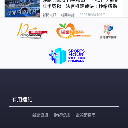
涉誘12歲女自拍祼照 「A0」男捱足
年半冤獄 法官推翻裁決：抄錯標點
2026年08月06日
新聞資訊
新聞熱話
有用連結
新聞資訊
財經資訊
電視節目表