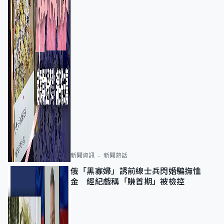
新聞資訊
新聞熱話
俄「黑寡婦」誘前線士兵閃婚騙撫恤
金 經紀戲稱「賺首期」被檢控