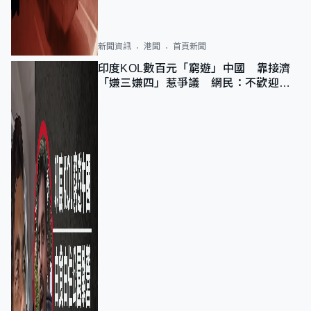
新聞資訊
港聞
首頁新聞
印度KOL數百元「窮遊」中國 靠接濟
「嫌三嫌四」惹爭議 網民：不歡迎劣
質旅客