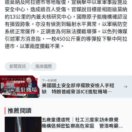
迪莫納及阿拉德市等地報復，宣稱擊中以軍軍事設施及
安全中心，造成過百人受傷。官媒說目標是相距迪莫納
約13公里的內蓋夫核研究中心，國際原子能機構確認沒
有損毀跡象，亦沒有偵測到輻射水平異常，以軍稱防空
系統正常運作，正調查為何無法攔截導彈。以色列傳媒
引述軍方消息指，一枚450公斤重的導彈投下擊中阿拉
德市，以軍兩度攔截不果。
新聞資訊
兩岸國際
下一則新聞
美國國土安全部停擺致安檢人手短
缺 特朗普威脅派ICE進駐機場
促民主黨通過撥款
推薦閱讀
五歲童遭虐死｜社工三度家訪未察覺
機構倡頻密監察高危家庭 管浩鳴籲加