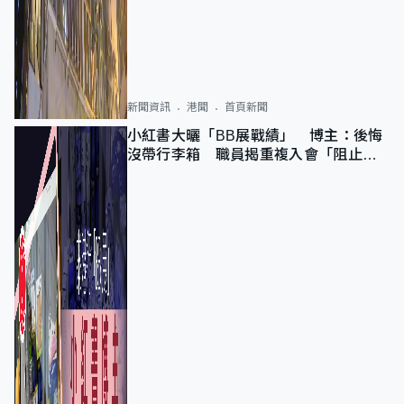
新聞資訊
港聞
首頁新聞
小紅書大曬「BB展戰績」 博主：後悔
沒帶行李箱 職員揭重複入會「阻止唔
到」