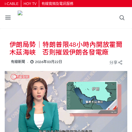
i-CABLE
HOY TV
有線寬頻及電訊服務
返回
伊朗局勢｜特朗普限48小時內開放霍爾
按輸入鍵開始搜尋
木茲海峽 否則摧毀伊朗各發電廠
有線新聞
2026年03月22日
分享