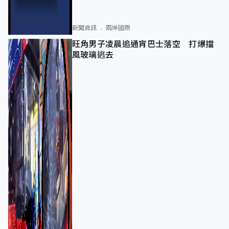
新聞資訊
兩岸國際
旺角男子凌晨追通宵巴士落空 打爆擋
風玻璃逃去