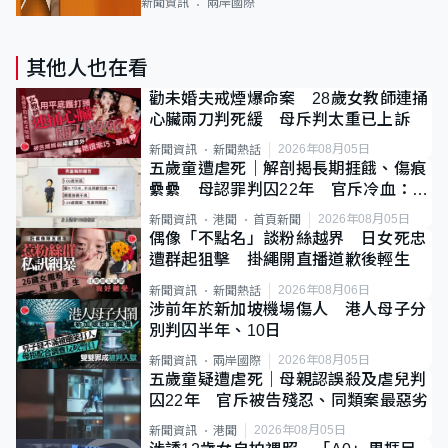
新聞資訊
兩岸國際
其他人也在看
勸未婚夫戒煙爆命案 28歲女教師連捅
心臟兩刀判死緩 母斥判太重已上訴
2026年08月05日
新聞資訊
新聞熱話
五歲童遭虐死｜解剖揭長期捱餓、傷痕
纍纍 母認罪判囚22年 官斥冷血：同
類案最惡劣
2026年08月05日
新聞資訊
港聞
首頁新聞
偶像「不點名」談粉絲越界 日女死忠
遭群起狙擊 掛繩開直播道歉後輕生
2026年08月06日
新聞資訊
新聞熱話
涉前年於新加坡機場傷人 港人母子分
別判囚半年、10日
2026年08月05日
新聞資訊
兩岸國際
五歲童疑遭虐死｜母親認誤殺及虐兒判
囚22年 官斥被告殘忍、同類案最惡劣
2026年08月05日
新聞資訊
港聞