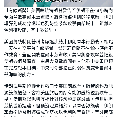
L
U
o
n
【有線新聞】美國總統特朗普警告若伊朗不在48小時內
a
m
d
u
全面開放霍爾木茲海峽，將會摧毀伊朗的發電廠。伊朗
e
t
d
e
:
導彈則成功穿透以色列防空系統攻擊南部城市，距離以
2
5
色列核設施只有十多公里。
.
7
8
美國總統特朗普稱考慮逐步結束伊朗軍事行動後，相隔
%
一天在社交平台升級威脅，警告若伊朗不在48小時內不
作威脅、全面開放霍爾木茲海峽，美軍將會攻擊並摧毀
伊朗各個發電廠，由最大發電廠開始。他重申美軍已超
前完成戰事目標，中央司令部指已削弱伊朗威脅霍爾木
茲海峽的能力。
伊朗武裝部隊聯合作戰司令部回應威脅，指若燃料及能
源設施遇襲，會將美國於區內所有能源設施視為攻擊目
標。伊朗及以色列互相針對核設施周邊襲擊，伊朗納坦
茲核設施遇襲，但稱沒洩漏輻射，以軍否認施襲。伊朗
革命衛隊發射導彈成功穿透以色列防空系統，空襲南部