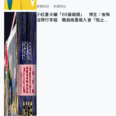
新聞資訊
新聞熱話
小紅書大曬「BB展戰績」 博主：後悔
沒帶行李箱 職員揭重複入會「阻止唔
到」