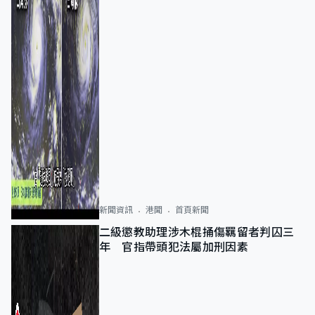
新聞資訊
港聞
首頁新聞
二級懲教助理涉木棍捅傷羈留者判囚三
年 官指帶頭犯法屬加刑因素