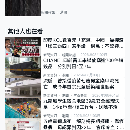
新聞資訊
港聞
其他人也在看
印度KOL數百元「窮遊」中國 靠接濟
「嫌三嫌四」惹爭議 網民：不歡迎劣
質旅客
2026年08月02日
新聞資訊
新聞熱話
CHANEL四前員工串謀偷竊逾700件銷
毀品 分別判囚4至7年
2026年08月03日
新聞資訊
港聞
流感｜曾接種疫苗七歲男童染甲流死
亡 成今年首宗兒童感染離世個案
2026年08月04日
新聞資訊
港聞
首頁新聞
九龍城學生宿舍地盤39歲安全經理失
足 14樓墮至4樓工作台、送院不治
2026年08月03日
新聞資訊
港聞
五歲童遭虐死｜解剖揭長期捱餓、傷痕
纍纍 母認罪判囚22年 官斥冷血：同