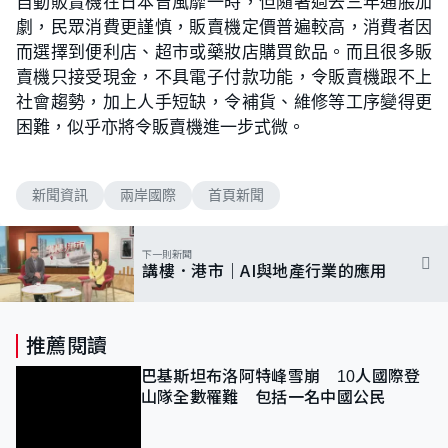
自動販賣機在日本曾風靡一時，但隨著過去三年通脹加
劇，民眾消費更謹慎，販賣機定價普遍較高，消費者因
而選擇到便利店、超市或藥妝店購買飲品。而且很多販
賣機只接受現金，不具電子付款功能，令販賣機跟不上
社會趨勢，加上人手短缺，令補貨、維修等工序變得更
困難，似乎亦將令販賣機進一步式微。
新聞資訊
兩岸國際
首頁新聞
下一則新聞
講樓．港市｜AI與地產行業的應用
推薦閱讀
巴基斯坦布洛阿特峰雪崩 10人國際登
山隊全數罹難 包括一名中國公民