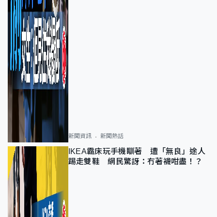
新聞資訊
新聞熱話
IKEA霸床玩手機瞓著 遭「無良」途人
踢走雙鞋 網民驚訝：冇著襪咁盡！？