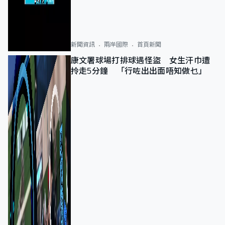
新聞資訊
兩岸國際
首頁新聞
康文署球場打排球遇怪盜 女生汗巾遭
拎走5分鐘 「行咗出出面唔知做乜」