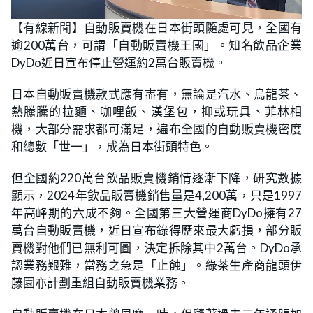
L
U
o
n
【有線新聞】自動販賣機在日本街頭隨處可見，全國有
a
m
d
u
逾200萬台，可謂「自動販賣機王國」。知名飲品企業
e
t
d
e
:
DyDo近日宣布停止營運約2萬台販賣機。
1
8
.
日本自動販賣機款式應有盡有，無論是汽水、烏龍茶、
1
8
熱騰騰的拉麵、咖哩飯、漢堡包，抑或玩具、菲林相
%
機，大部分需求都可滿足，遍布全國的自動販賣機密度
和總數「世一」，成為日本街頭特色。
但全國約220萬台飲品販賣機銷情逐漸下降，研究數據
顯示，2024年飲品販賣機銷售量是4,200萬，只是1997
年高峰期的六成不夠。全國第三大營運商DyDo擁有27
萬台自動販賣機，近日宣布錄得歷來最大虧損，部分販
賣機對他們已無利可圖，決定拆除其中2萬台。DyDo承
認業務艱難，當務之急是「止蝕」。綠茶生產商龍頭伊
藤園亦計劃重組自動販賣機業務。