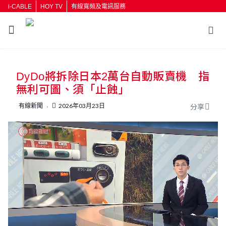
i-CABLE
HOY TV
有線寬頻及電訊服務
返回
DyDo將拆除日本2萬台自動販賣機 指
按輸入鍵開始搜尋
無利可圖、須「止蝕」
有線新聞
2026年03月23日
分享