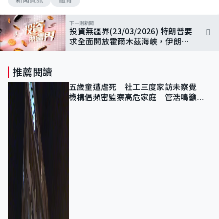
下一則新聞
投資無疆界(23/03/2026) 特朗普要
求全面開放霍爾木茲海峽，伊朗警
告若受襲必復報，美指期貨亞洲早
市反覆向下
推薦閱讀
五歲童遭虐死｜社工三度家訪未察覺
機構倡頻密監察高危家庭 管浩鳴籲加
強跨部門協作