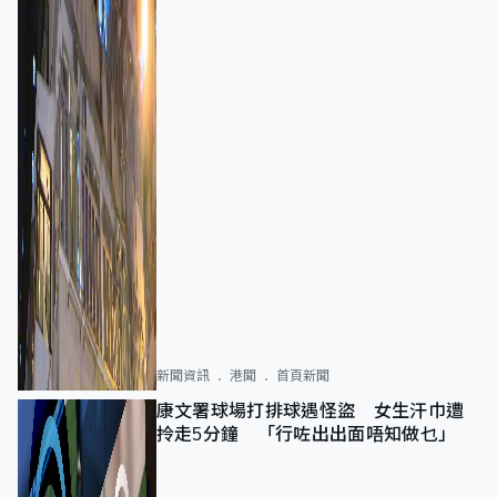
新聞資訊
港聞
首頁新聞
康文署球場打排球遇怪盜 女生汗巾遭
拎走5分鐘 「行咗出出面唔知做乜」