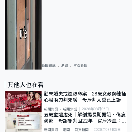
新聞資訊
港聞
首頁新聞
其他人也在看
勸未婚夫戒煙爆命案 28歲女教師連捅
心臟兩刀判死緩 母斥判太重已上訴
2026年08月05日
新聞資訊
新聞熱話
五歲童遭虐死｜解剖揭長期捱餓、傷痕
纍纍 母認罪判囚22年 官斥冷血：同
類案最惡劣
2026年08月05日
新聞資訊
港聞
首頁新聞