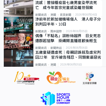
流感｜曾接種疫苗七歲男童染甲流死
亡 成今年首宗兒童感染離世個案
2026年08月04日
新聞資訊
港聞
首頁新聞
涉前年於新加坡機場傷人 港人母子分
別判囚半年、10日
2026年08月05日
新聞資訊
兩岸國際
偶像「不點名」談粉絲越界 日女死忠
遭群起狙擊 掛繩開直播道歉後輕生
2026年08月06日
新聞資訊
新聞熱話
五歲童疑遭虐死｜母親認誤殺及虐兒判
囚22年 官斥被告殘忍、同類案最惡劣
2026年08月05日
新聞資訊
港聞