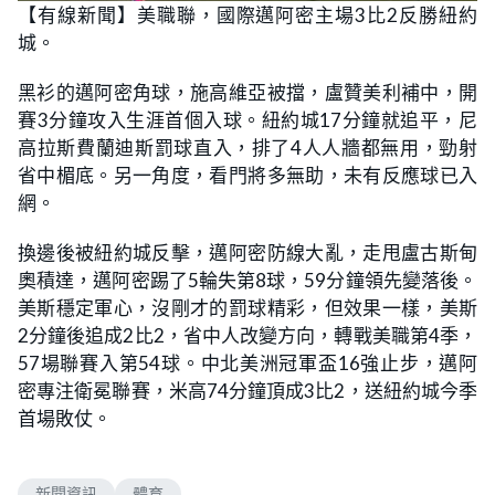
【有線新聞】美職聯，國際邁阿密主場3比2反勝紐約
城。
黑衫的邁阿密角球，施高維亞被擋，盧贊美利補中，開
賽3分鐘攻入生涯首個入球。紐約城17分鐘就追平，尼
高拉斯費蘭迪斯罰球直入，排了4人人牆都無用，勁射
省中楣底。另一角度，看門將多無助，未有反應球已入
網。
換邊後被紐約城反擊，邁阿密防線大亂，走甩盧古斯甸
奧積達，邁阿密踢了5輪失第8球，59分鐘領先變落後。
美斯穩定軍心，沒剛才的罰球精彩，但效果一樣，美斯
2分鐘後追成2比2，省中人改變方向，轉戰美職第4季，
57場聯賽入第54球。中北美洲冠軍盃16強止步，邁阿
密專注衛冕聯賽，米高74分鐘頂成3比2，送紐約城今季
首場敗仗。
新聞資訊
體育