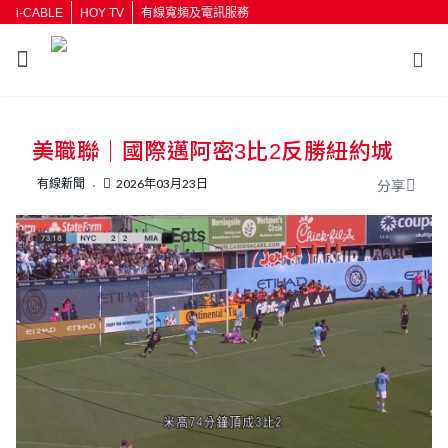
i-CABLE
HOY TV
有線寬頻及電訊服務
返回
美職聯｜國際邁阿密3比2反勝紐約城
按輸入鍵開始搜尋
有線新聞
2026年03月23日
分享