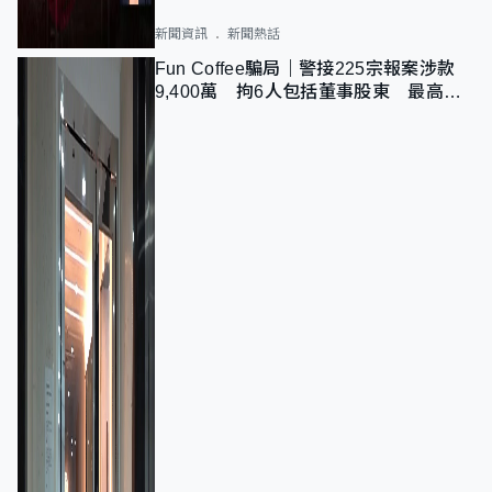
新聞資訊
新聞熱話
Fun Coffee騙局｜警接225宗報案涉款
9,400萬 拘6人包括董事股東 最高金
額一宗涉近千萬