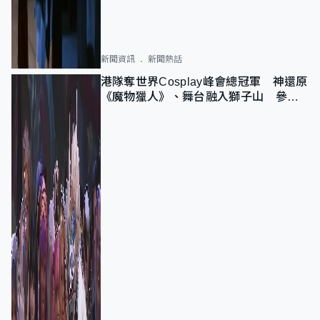
新聞資訊
新聞熱話
港隊奪世界Cosplay峰會總冠軍 神還原
《魔物獵人》、舞台融入獅子山 參賽
者：讓大家認識香港