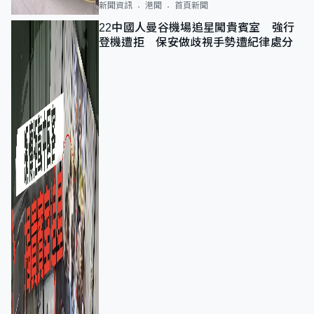
新聞資訊
港聞
首頁新聞
22中國人曼谷機場追星闖貴賓室 強行
登機遭拒 保安做歧視手勢遭紀律處分