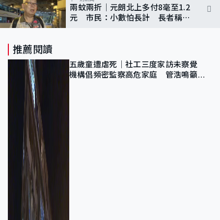
兩蚊兩折｜元朗北上多付8毫至1.2
元 市民：小數怕長計 長者稱減
少出門、精打細算
推薦閱讀
五歲童遭虐死｜社工三度家訪未察覺
機構倡頻密監察高危家庭 管浩鳴籲加
強跨部門協作