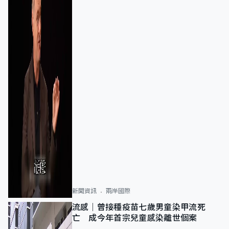
新聞資訊
兩岸國際
流感｜曾接種疫苗七歲男童染甲流死
亡 成今年首宗兒童感染離世個案