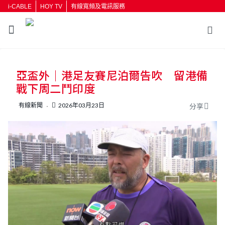
i-CABLE
HOY TV
有線寬頻及電訊服務
返回
亞盃外｜港足友賽尼泊爾告吹 留港備
按輸入鍵開始搜尋
戰下周二鬥印度
有線新聞
2026年03月23日
分享