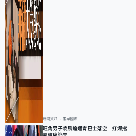
新聞資訊
兩岸國際
旺角男子凌晨追通宵巴士落空 打爆擋
風玻璃逃去