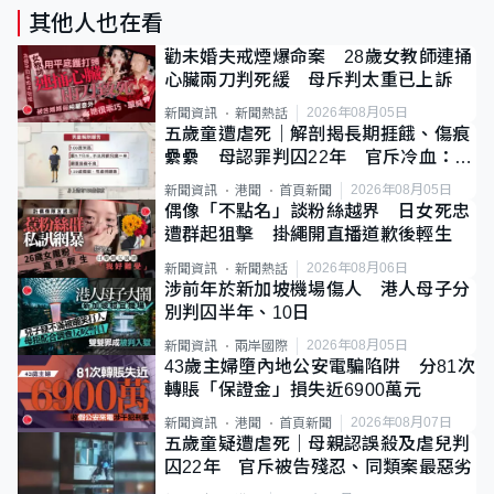
其他人也在看
勸未婚夫戒煙爆命案 28歲女教師連捅
心臟兩刀判死緩 母斥判太重已上訴
2026年08月05日
新聞資訊
新聞熱話
五歲童遭虐死｜解剖揭長期捱餓、傷痕
纍纍 母認罪判囚22年 官斥冷血：同
類案最惡劣
2026年08月05日
新聞資訊
港聞
首頁新聞
偶像「不點名」談粉絲越界 日女死忠
遭群起狙擊 掛繩開直播道歉後輕生
2026年08月06日
新聞資訊
新聞熱話
涉前年於新加坡機場傷人 港人母子分
別判囚半年、10日
2026年08月05日
新聞資訊
兩岸國際
43歲主婦墮內地公安電騙陷阱 分81次
轉賬「保證金」損失近6900萬元
2026年08月07日
新聞資訊
港聞
首頁新聞
五歲童疑遭虐死｜母親認誤殺及虐兒判
囚22年 官斥被告殘忍、同類案最惡劣