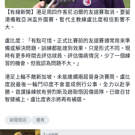
【有線新聞】港足周四作客尼泊爾的友誼賽取消，要留
港備戰亞洲盃外圍賽，暫代主教練盧比度相信影響不
大。
盧比度：「有點可惜。正式比賽前的友誼賽通常用來準
備或解決問題，訓練都能達到效果，只是形式不同。現
時有更多時間去評估球員、評估傷病情況，少了一個練
習的機會，但我認為問題不大。」
港足上輪不敵新加坡，未能連續兩屆晉身決賽周，盧比
度說最後一輪鬥印度不會當成例行公事，全力以赴爭
勝。首課操練就有勞烈斯及趙聡悟因傷退隊，已徵召甘
智健補上，盧比度表示將再有補選。
新聞資訊
體育
下一則新聞