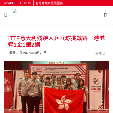
i-CABLE
HOY TV
有線寬頻及電訊服務
返回
ITTF意大利殘疾人乒乓球挑戰賽 港隊
按輸入鍵開始搜尋
奪1金1銀2銅
體育
2026年03月23日
分享