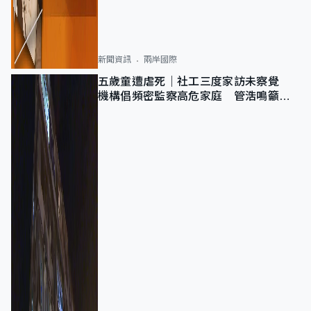
新聞資訊
兩岸國際
五歲童遭虐死｜社工三度家訪未察覺
機構倡頻密監察高危家庭 管浩鳴籲加
強跨部門協作