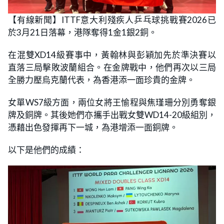
【有線新聞】ITTF意大利殘疾人乒乓球挑戰賽2026已
於3月21日落幕，港隊奪得1金1銀2銅。
在混雙XD14級賽事中，黃翰林與彭穎加先於準決賽以
直落三局擊敗波蘭組合。在金牌戰中，他們再次以三局
全勝力壓烏克蘭代表，為香港添一面珍貴的金牌。
女單WS7級方面，兩位女將王愉程與焦瑾珊分別勇奪銀
牌及銅牌。其後她們亦攜手出戰女雙WD14-20級組別，
憑藉出色發揮再下一城，為港增添一面銅牌。
以下是他們的成績：