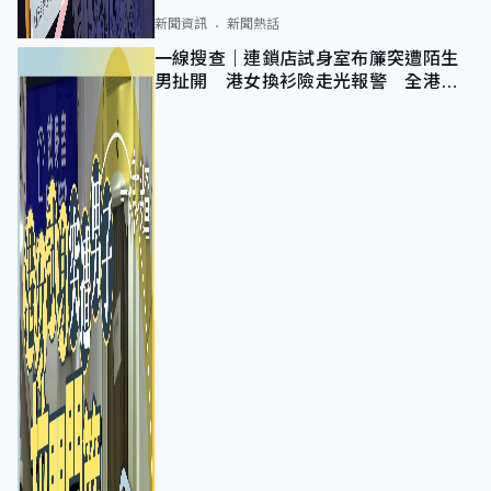
新聞資訊
新聞熱話
一線搜查｜連鎖店試身室布簾突遭陌生
男扯開 港女換衫險走光報警 全港分
店急換實體門