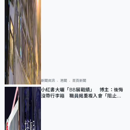
新聞資訊
港聞
首頁新聞
小紅書大曬「BB展戰績」 博主：後悔
沒帶行李箱 職員揭重複入會「阻止唔
到」