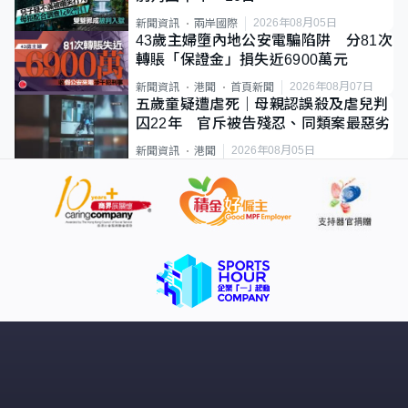
2026年08月05日
新聞資訊
兩岸國際
43歲主婦墮內地公安電騙陷阱 分81次
轉賬「保證金」損失近6900萬元
2026年08月07日
新聞資訊
港聞
首頁新聞
五歲童疑遭虐死｜母親認誤殺及虐兒判
囚22年 官斥被告殘忍、同類案最惡劣
2026年08月05日
新聞資訊
港聞