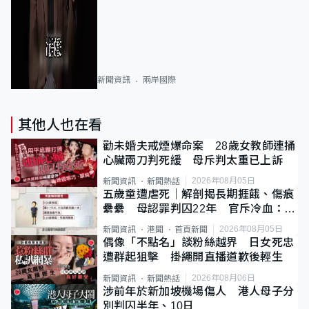
新聞資訊
兩岸國際
其他人也在看
勸未婚夫戒煙爆命案 28歲女教師連捅
心臟兩刀判死緩 母斥判太重已上訴
2026年08月05日
新聞資訊
新聞熱話
五歲童遭虐死｜解剖揭長期捱餓、傷痕
纍纍 母認罪判囚22年 官斥冷血：同
類案最惡劣
2026年08月05日
新聞資訊
港聞
首頁新聞
偶像「不點名」談粉絲越界 日女死忠
遭群起狙擊 掛繩開直播道歉後輕生
2026年08月06日
新聞資訊
新聞熱話
涉前年於新加坡機場傷人 港人母子分
別判囚半年、10日