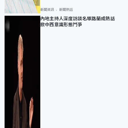
新聞資訊
新聞熱話
內地主持人深度訪談名導路蘭成熱話
掀中西意識形態鬥爭