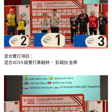
混合雙打項目：
混合XD14 級雙打黃翰林 、 彭穎加 金牌