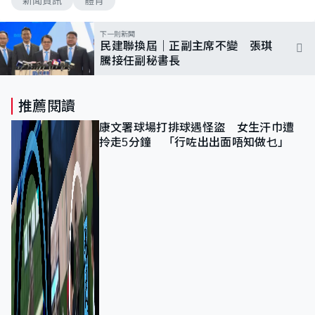
新聞資訊
體育
下一則新聞
民建聯換屆｜正副主席不變 張琪
騰接任副秘書長
推薦閱讀
康文署球場打排球遇怪盜 女生汗巾遭
拎走5分鐘 「行咗出出面唔知做乜」