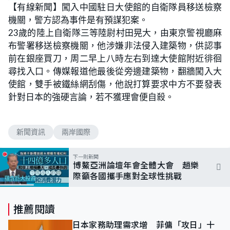
n
【有線新聞】闖入中國駐日大使館的自衛隊員移送檢察
a
m
d
u
機關，警方認為事件是有預謀犯案。
e
t
d
e
:
23歲的陸上自衛隊三等陸尉村田晃大，由東京警視廳麻
7
3
布警署移送檢察機關，他涉嫌非法侵入建築物，供認事
.
1
前在銀座買刀，周二早上八時左右到達大使館附近徘徊
7
%
尋找入口。傳媒報道他最後從旁邊建築物，翻牆闖入大
使館，雙手被鐵絲網刮傷，他說打算要求中方不要發表
針對日本的強硬言論，若不獲理會便自殺。
新聞資訊
兩岸國際
下一則新聞
博鰲亞洲論壇年會全體大會 趙樂
際籲各國攜手應對全球性挑戰
推薦閱讀
日本家務助理需求增 菲傭「攻日」十