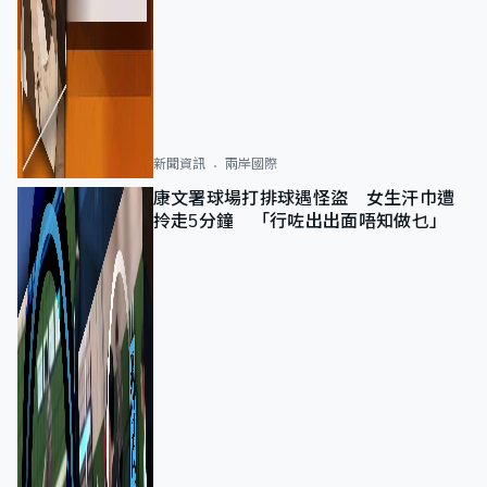
新聞資訊
兩岸國際
康文署球場打排球遇怪盜 女生汗巾遭
拎走5分鐘 「行咗出出面唔知做乜」