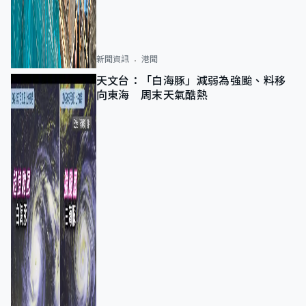
新聞資訊
港聞
天文台：「白海豚」減弱為強颱、料移
向東海 周末天氣酷熱