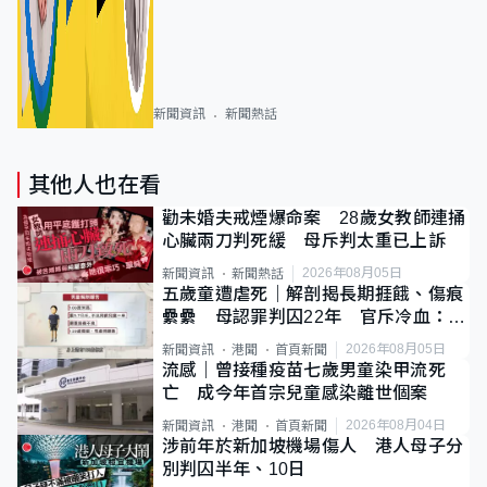
新聞資訊
新聞熱話
其他人也在看
勸未婚夫戒煙爆命案 28歲女教師連捅
心臟兩刀判死緩 母斥判太重已上訴
2026年08月05日
新聞資訊
新聞熱話
五歲童遭虐死｜解剖揭長期捱餓、傷痕
纍纍 母認罪判囚22年 官斥冷血：同
類案最惡劣
2026年08月05日
新聞資訊
港聞
首頁新聞
流感｜曾接種疫苗七歲男童染甲流死
亡 成今年首宗兒童感染離世個案
2026年08月04日
新聞資訊
港聞
首頁新聞
涉前年於新加坡機場傷人 港人母子分
別判囚半年、10日