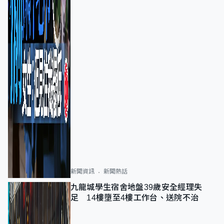
新聞資訊
新聞熱話
九龍城學生宿舍地盤39歲安全經理失
足 14樓墮至4樓工作台、送院不治