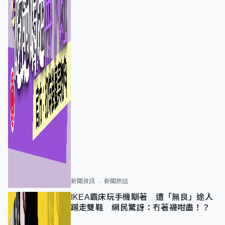
新聞資訊
新聞熱話
IKEA霸床玩手機瞓著 遭「無良」途人
踢走雙鞋 網民驚訝：冇著襪咁盡！？