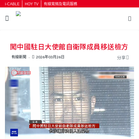
i-CABLE
HOY TV
有線寬頻及電訊服務
返回
闖中國駐日大使館自衛隊成員移送檢方
按輸入鍵開始搜尋
有線新聞
2026年03月26日
分享
L
U
o