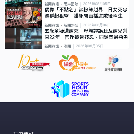
2026年08月05日
新聞資訊
兩岸國際
偶像「不點名」談粉絲越界 日女死忠
遭群起狙擊 掛繩開直播道歉後輕生
2026年08月06日
新聞資訊
新聞熱話
五歲童疑遭虐死｜母親認誤殺及虐兒判
囚22年 官斥被告殘忍、同類案最惡劣
2026年08月05日
新聞資訊
港聞