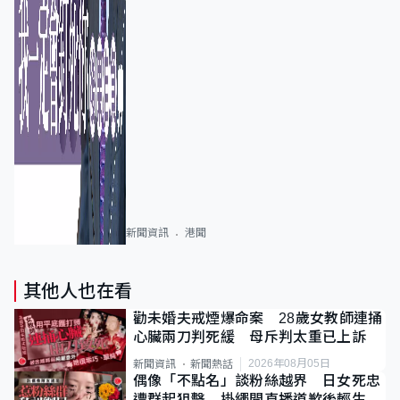
新聞資訊
港聞
其他人也在看
勸未婚夫戒煙爆命案 28歲女教師連捅
心臟兩刀判死緩 母斥判太重已上訴
2026年08月05日
新聞資訊
新聞熱話
偶像「不點名」談粉絲越界 日女死忠
遭群起狙擊 掛繩開直播道歉後輕生