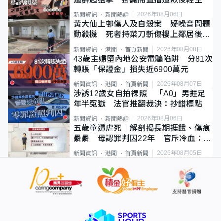
2026年08月06日
新聞資訊
新聞熱話
黃大仙上邨傷人及自殺案 疑噪音問題
動殺機 死者持菜刀斬傷樓上鄰居後墮
斃
2026年08月08日
新聞資訊
港聞
首頁新聞
43歲主婦墮內地公安電騙陷阱 分81次
轉賬「保證金」損失近6900萬元
2026年08月07日
新聞資訊
港聞
首頁新聞
涉誘12歲女自拍祼照 「A0」男捱足
年半冤獄 法官推翻裁決：抄錯標點
2026年08月06日
新聞資訊
新聞熱話
五歲童遭虐死｜解剖揭長期捱餓、傷痕
纍纍 母認罪判囚22年 官斥冷血：同
類案最惡劣
2026年08月05日
新聞資訊
港聞
首頁新聞