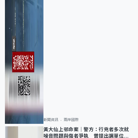
新聞資訊
兩岸國際
黃大仙上邨命案｜警方：行兇者多次就
噪音問題與傷者爭執 曾提出調單位已