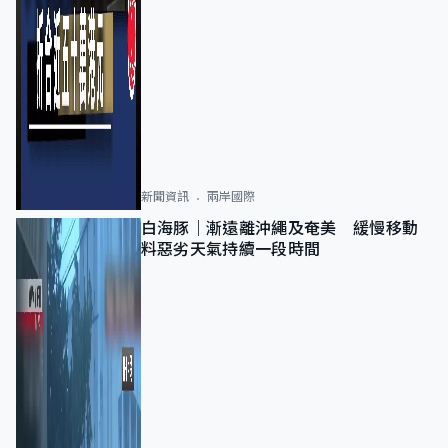
新聞資訊
兩岸國際
白海豚｜漸遠離沖繩及奄美 緩慢移動
料惡劣天氣持續一段時間