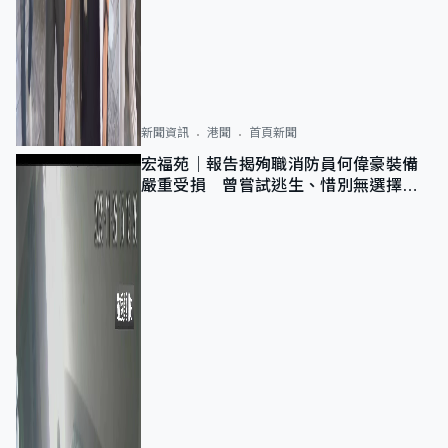
新聞資訊
港聞
首頁新聞
宏福苑｜報告揭殉職消防員何偉豪裝備
嚴重受損 曾嘗試逃生、惜別無選擇下
棄裝備墮樓