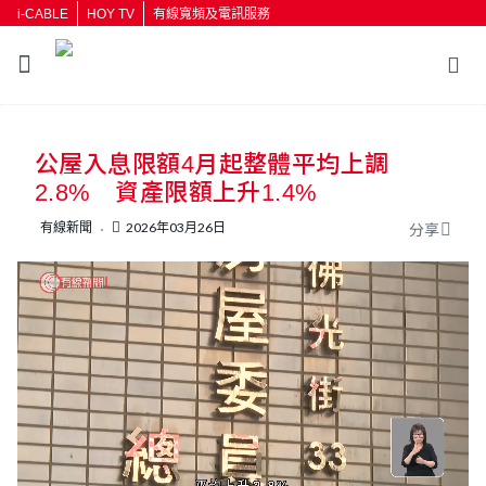
i-CABLE
HOY TV
有線寬頻及電訊服務
返回
公屋入息限額4月起整體平均上調
按輸入鍵開始搜尋
2.8% 資產限額上升1.4%
有線新聞
2026年03月26日
分享