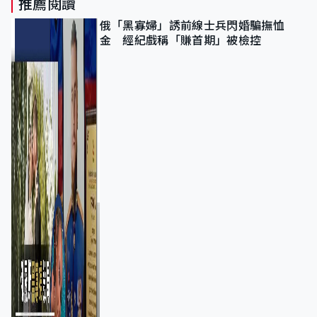
推薦閱讀
俄「黑寡婦」誘前線士兵閃婚騙撫恤
金 經紀戲稱「賺首期」被檢控