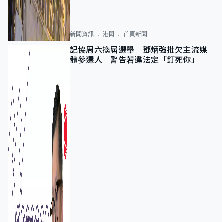
新聞資訊
港聞
首頁新聞
記協周六換屆選舉 鄧炳強批欠主流媒
體參選人 警告若違法定「釘死你」