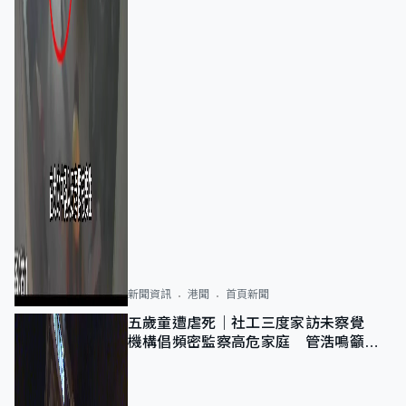
新聞資訊
港聞
首頁新聞
五歲童遭虐死｜社工三度家訪未察覺
機構倡頻密監察高危家庭 管浩鳴籲加
強跨部門協作