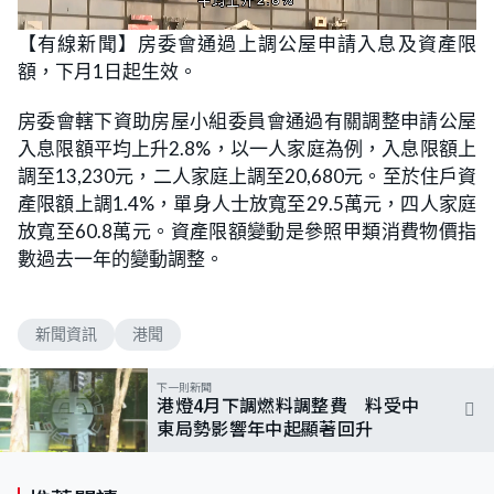
L
U
o
n
【有線新聞】房委會通過上調公屋申請入息及資產限
a
m
d
u
額，下月1日起生效。
e
t
d
e
:
6
房委會轄下資助房屋小組委員會通過有關調整申請公屋
5
.
入息限額平均上升2.8%，以一人家庭為例，入息限額上
2
2
調至13,230元，二人家庭上調至20,680元。至於住戶資
%
產限額上調1.4%，單身人士放寬至29.5萬元，四人家庭
放寬至60.8萬元。資產限額變動是參照甲類消費物價指
數過去一年的變動調整。
新聞資訊
港聞
下一則新聞
港燈4月下調燃料調整費 料受中
東局勢影響年中起顯著回升