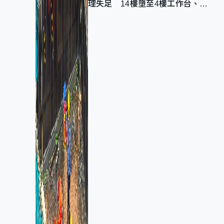
理失足 14樓墮至4樓工作台、送
院不治