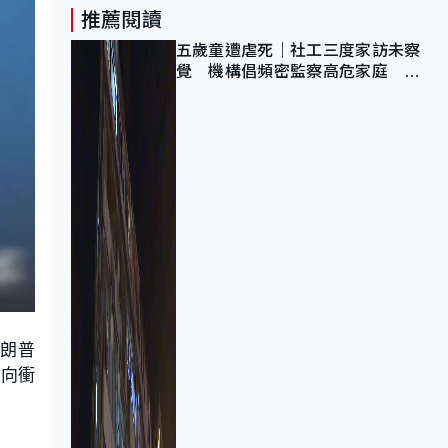
推薦閱讀
五歲童遭虐死｜社工三度家訪未察
覺 機構倡頻密監察高危家庭 管
浩鳴籲加強跨部門協作
特朗普
未向衝