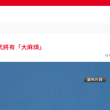
按輸入鍵開始搜尋
武將有「大麻煩」
分