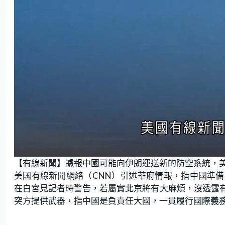
U
n
【有線新聞】據報中國可能向伊朗運送新的防空系統，
m
u
t
美國有線新聞網絡（CNN）引述華府情報，指中國準
e
在白宮見記者時警告，若屬實北京將有大麻煩，沒透露
突方提供武器，指中國是負責任大國，一貫履行國際義