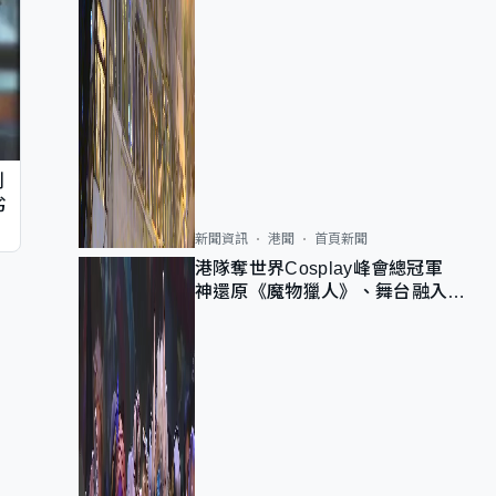
判
劣
新聞資訊
港聞
首頁新聞
港隊奪世界Cosplay峰會總冠軍
神還原《魔物獵人》、舞台融入獅
子山 參賽者：讓大家認識香港