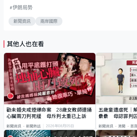
伊朗局勢
新聞資訊
兩岸國際
其他人也在看
勸未婚夫戒煙爆命案 28歲女教師連捅
五歲童遭虐死｜
心臟兩刀判死緩 母斥判太重已上訴
纍纍 母認罪判囚
類案最惡劣
2026年08月05日
新聞資訊
新聞熱話
新聞資訊
港聞
首