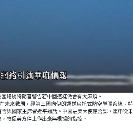
L
o
美國總統特朗普警告若中國這樣做會有大麻煩。
a
d
e
備在未來數周，經第三國向伊朗運送肩托式防空導彈系統。
d
:
有否與國家主席習近平通話。中國駐美大使館否認，重申從
1
0
0
務，敦促美方停止作出毫無根據的指控。
.
0
0
%