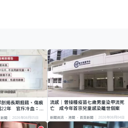
流感｜曾接種疫苗七歲男童染甲流死
解剖揭長期捱餓、傷痕
亡 成今年首宗兒童感染離世個案
22年 官斥冷血：同
2026年08月04日
新聞資訊
港聞
首頁新聞
2026年08月05日
頁新聞