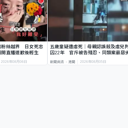
談粉絲越界 日女死忠
五歲童疑遭虐死｜母親認誤殺及虐兒
繩開直播道歉後輕生
囚22年 官斥被告殘忍、同類案最惡
2026年08月06日
2026年08月05日
新聞資訊
港聞