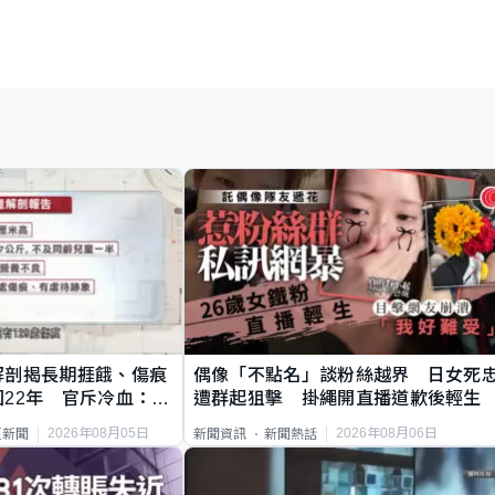
解剖揭長期捱餓、傷痕
偶像「不點名」談粉絲越界 日女死
22年 官斥冷血：同
遭群起狙擊 掛繩開直播道歉後輕生
2026年08月05日
2026年08月06日
頁新聞
新聞資訊
新聞熱話