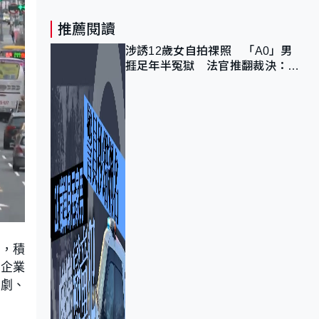
推薦閱讀
涉誘12歲女自拍祼照 「A0」男
捱足年半冤獄 法官推翻裁決：抄
錯標點
念，積
產企業
視劇、