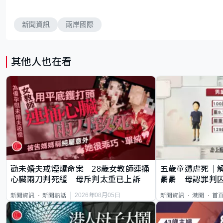
新聞資訊
兩岸國際
其他人也在看
勸未婚夫戒煙爆命案 28歲女教師連捅
五歲童遭虐死｜
心臟兩刀判死緩 母斥判太重已上訴
纍纍 母認罪判囚
類案最惡劣
2026年08月05日
新聞資訊
新聞熱話
新聞資訊
港聞
首