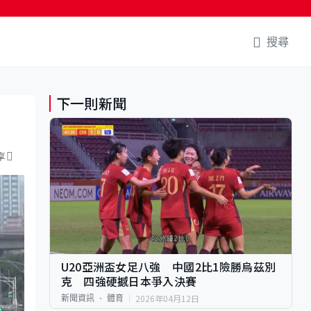
搜尋
下一則新聞
享
U20亞洲盃女足八強 中國2比1險勝烏茲別
克 四強硬撼日本爭入決賽
2026年04月12日
新聞資訊
體育