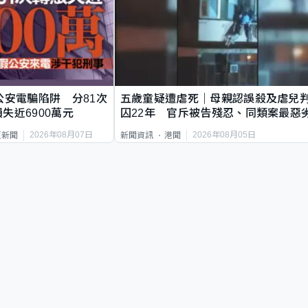
公安電騙陷阱 分81次
五歲童疑遭虐死｜母親認誤殺及虐兒
失近6900萬元
囚22年 官斥被告殘忍、同類案最惡
2026年08月07日
2026年08月05日
頁新聞
新聞資訊
港聞