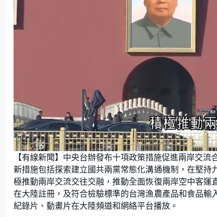
L
U
o
n
【有線新聞】中央台辦發布十項政策措施促進兩岸交流
a
m
d
u
e
t
新措施包括探索建立國共兩黨常態化溝通機制，在堅持
d
e
:
極推動兩岸交流交往交融，推動全面恢復兩岸空中客運
5
7
.
在大陸註冊，及符合檢驗標準的台灣漁農產品和食品輸
4
5
紀錄片、動畫片在大陸頻道和網絡平台播放。
%