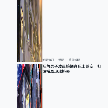
新聞資訊
港聞
首頁新聞
旺角男子凌晨追通宵巴士落空 打
爆擋風玻璃逃去