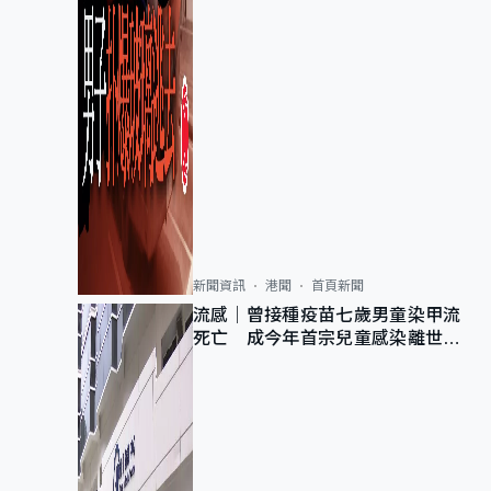
新聞資訊
港聞
首頁新聞
流感｜曾接種疫苗七歲男童染甲流
死亡 成今年首宗兒童感染離世個
案