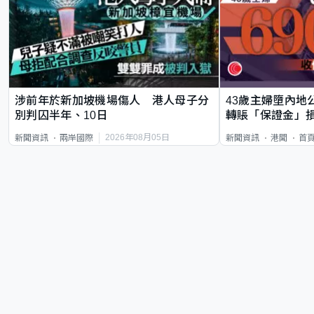
涉前年於新加坡機場傷人 港人母子分
43歲主婦墮內地
別判囚半年、10日
轉賬「保證金」損
2026年08月05日
新聞資訊
兩岸國際
新聞資訊
港聞
首