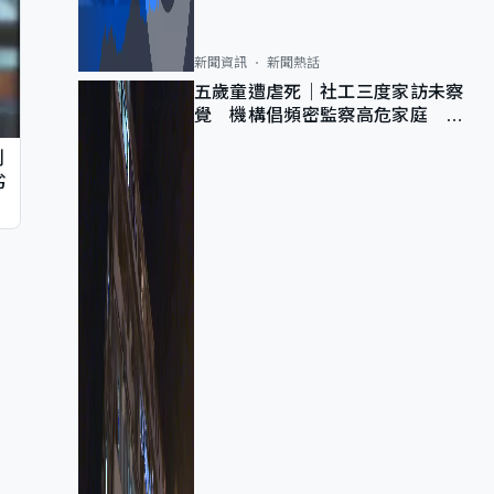
新聞資訊
新聞熱話
五歲童遭虐死｜社工三度家訪未察
覺 機構倡頻密監察高危家庭 管
浩鳴籲加強跨部門協作
判
劣