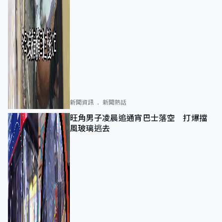
新聞資訊
新聞熱話
旺角男子凌晨追通宵巴士落空 打爆擋
風玻璃逃去