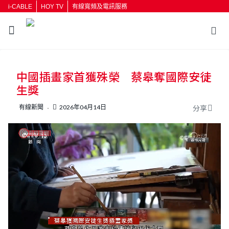
i-CABLE
HOY TV
有線寬頻及電訊服務
返回
中國插畫家首獲殊榮 蔡皋奪國際安徒
按輸入鍵開始搜尋
生獎
有線新聞
2026年04月14日
分享