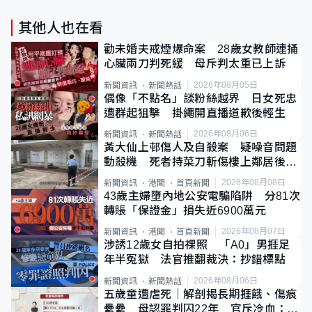
其他人也在看
勸未婚夫戒煙爆命案 28歲女教師連捅
心臟兩刀判死緩 母斥判太重已上訴
2026年08月05日
新聞資訊
新聞熱話
偶像「不點名」談粉絲越界 日女死忠
遭群起狙擊 掛繩開直播道歉後輕生
2026年08月06日
新聞資訊
新聞熱話
黃大仙上邨傷人及自殺案 疑噪音問題
動殺機 死者持菜刀斬傷樓上鄰居後墮
斃
2026年08月08日
新聞資訊
港聞
首頁新聞
43歲主婦墮內地公安電騙陷阱 分81次
轉賬「保證金」損失近6900萬元
2026年08月07日
新聞資訊
港聞
首頁新聞
涉誘12歲女自拍祼照 「A0」男捱足
年半冤獄 法官推翻裁決：抄錯標點
2026年08月06日
新聞資訊
新聞熱話
五歲童遭虐死｜解剖揭長期捱餓、傷痕
纍纍 母認罪判囚22年 官斥冷血：同