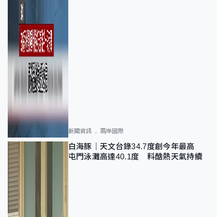
新聞資訊
兩岸國際
白海豚｜天文台錄34.7度創今年最高
屯門泳灘高達40.1度 料酷熱天氣持續