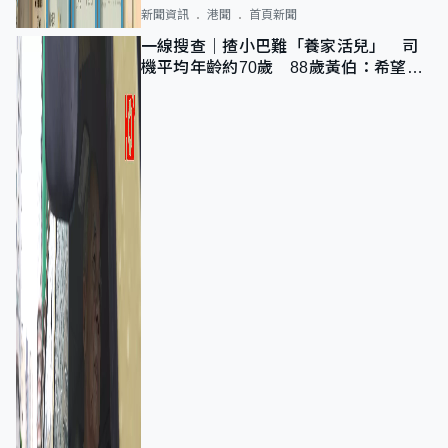
新聞資訊
港聞
首頁新聞
一線搜查｜揸小巴難「養家活兒」 司
機平均年齡約70歲 88歲黃伯：希望一
直揸落去