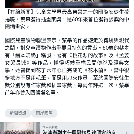
L
U
o
n
【有線新聞】兒童文學界最高榮譽之一的國際安徒生獎
a
m
d
u
揭曉，蔡皋獲得插畫家獎，是60年來首位獲得該獎的中
e
t
d
e
:
國插畫家。
5
8
.
國際兒童讀物聯盟表示，蔡皋的作品遊走於傳統與現代
9
3
之間，對兒童讀物作出重要且持久的貢獻。80歲的蔡皋
%
有「繪本奶奶」稱號，著有《桃花源的故事》及《孟姜
女哭長城》等作品，懂得巧妙重構民間傳說及經典文
學。她曾提到花了六年心血完成的《花木蘭》，當中很
多地方不是用毛筆，而是用刀來作畫。至於國際安徒生
獎分別設有作家獎和插畫家獎，每兩年評選一次，蔡皋
前年亦曾入圍候選名單。
新聞資訊
兩岸國際
下一則新聞
港澳辦副主任農融接見律師會訪京