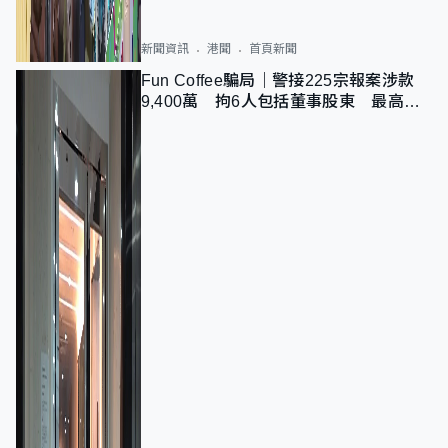
新聞資訊
港聞
首頁新聞
Fun Coffee騙局｜警接225宗報案涉款
9,400萬 拘6人包括董事股東 最高金
額一宗涉近千萬