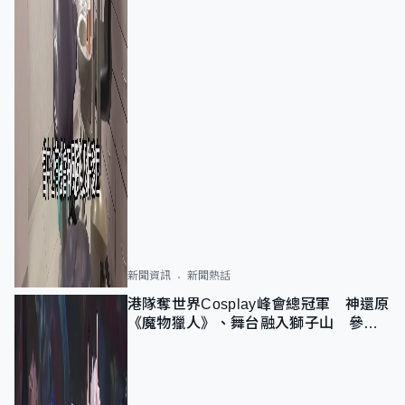
新聞資訊
新聞熱話
港隊奪世界Cosplay峰會總冠軍 神還原
《魔物獵人》、舞台融入獅子山 參賽
者：讓大家認識香港