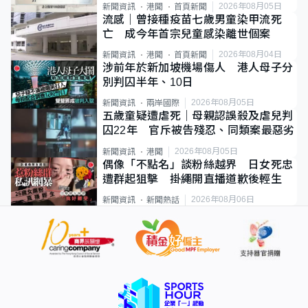
類案最惡劣
2026年08月05日
新聞資訊
港聞
首頁新聞
流感｜曾接種疫苗七歲男童染甲流死
亡 成今年首宗兒童感染離世個案
2026年08月04日
新聞資訊
港聞
首頁新聞
涉前年於新加坡機場傷人 港人母子分
別判囚半年、10日
2026年08月05日
新聞資訊
兩岸國際
五歲童疑遭虐死｜母親認誤殺及虐兒判
囚22年 官斥被告殘忍、同類案最惡劣
2026年08月05日
新聞資訊
港聞
偶像「不點名」談粉絲越界 日女死忠
遭群起狙擊 掛繩開直播道歉後輕生
2026年08月06日
新聞資訊
新聞熱話