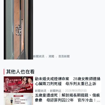
新聞資訊
港聞
首頁新聞
其他人也在看
勸未婚夫戒煙爆命案 28歲女教師連捅
心臟兩刀判死緩 母斥判太重已上訴
2026年08月05日
新聞資訊
新聞熱話
五歲童遭虐死｜解剖揭長期捱餓、傷痕
纍纍 母認罪判囚22年 官斥冷血：同