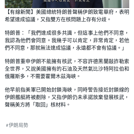
L
U
o
n
【有線新聞】美國總統特朗普聲稱伊朗致電華府，表明
a
m
d
u
希望達成協議，又指雙方在核問題上存有分歧。
e
t
d
e
:
5
特朗普：「我們達成很多共識，但這事上他們不同意，
8
.
我認為他們會同意。我幾乎可以肯定，非常肯定，若他
8
2
們不同意，那就無法達成協議，永遠都不會有協議。」
%
特朗普重申伊朗不能擁有核武，不容許德黑蘭敲詐勒索
全世界，又說美國擁有的石油及天然氣比沙特阿拉伯和
俄羅斯多，不需要霍爾木茲海峽。
他早前指美軍已開始封鎖海峽，同時警告接近封鎖線的
伊朗艦艇將被剷除，又指伊朗仍未承諾放棄發展核武，
聲稱美方將「取回」核材料。
伊朗局勢