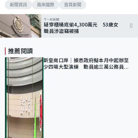
新聞資訊
兩岸國際
首頁新聞
下一則新聞
疑穿櫃桶底偷4,300萬元 53歲女
職員涉盜竊被捕
推薦閱讀
新皇崗口岸｜據悉政府擬本月中起辦至
少四場大型演練 動員逾三萬公務員人
次測試