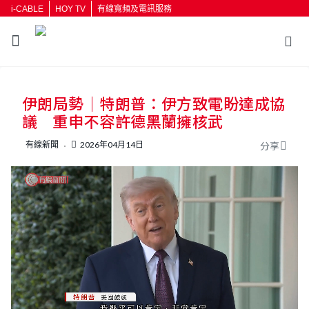
i-CABLE
HOY TV
有線寬頻及電訊服務
返回
伊朗局勢｜特朗普：伊方致電盼達成協
按輸入鍵開始搜尋
議 重申不容許德黑蘭擁核武
有線新聞
2026年04月14日
分享