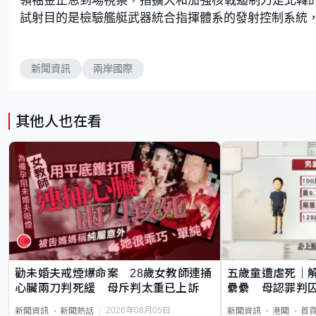
試射目的是檢驗艦艇武器統合指揮體系的發射控制系統
新聞資訊
兩岸國際
其他人也在看
勸未婚夫戒煙爆命案 28歲女教師連捅
五歲童遭虐死｜
心臟兩刀判死緩 母斥判太重已上訴
纍纍 母認罪判囚
類案最惡劣
2026年08月05日
新聞資訊
新聞熱話
新聞資訊
港聞
首