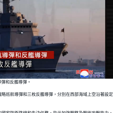
導彈和反艦導彈。
戰略巡航導彈和三枚反艦導彈，分別在西部海域上空沿著設
的國家防衛路線和先決任務，指示加強戰略及戰術攻擊能力