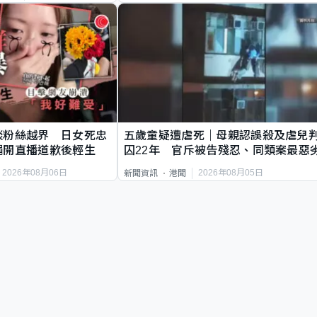
談粉絲越界 日女死忠
五歲童疑遭虐死｜母親認誤殺及虐兒
繩開直播道歉後輕生
囚22年 官斥被告殘忍、同類案最惡
2026年08月06日
2026年08月05日
新聞資訊
港聞