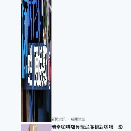
新聞資訊
新聞熱話
瑞幸咖啡店員玩忌廉槍對嘴噴 影