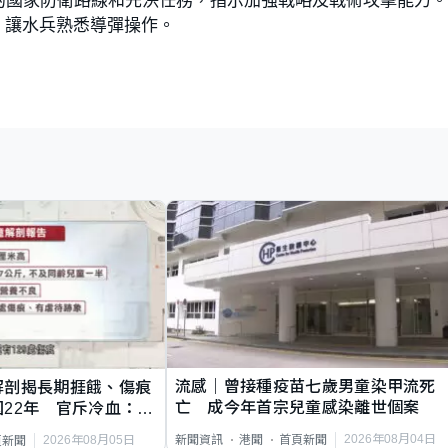
，讓水兵熟悉導彈操作。
流感｜曾接種疫苗七歲男童染甲流死
解剖揭長期捱餓、傷痕
亡 成今年首宗兒童感染離世個案
22年 官斥冷血：同
2026年08月04日
新聞資訊
港聞
首頁新聞
2026年08月05日
頁新聞