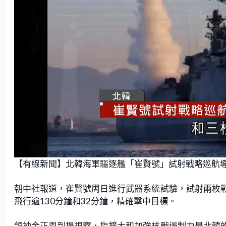
L
U
o
n
【有線新聞】北韓海軍驅逐艦「崔賢號」試射戰略巡航
a
m
d
u
e
t
d
e
:
朝中社報道，崔賢號周日進行武器系統試驗，試射兩枚
5
8
.
飛行逾130分鐘和32分鐘，精確擊中目標。
8
2
%
領袖金正恩到場視察，指擴大和加強核戰遏制力是北韓