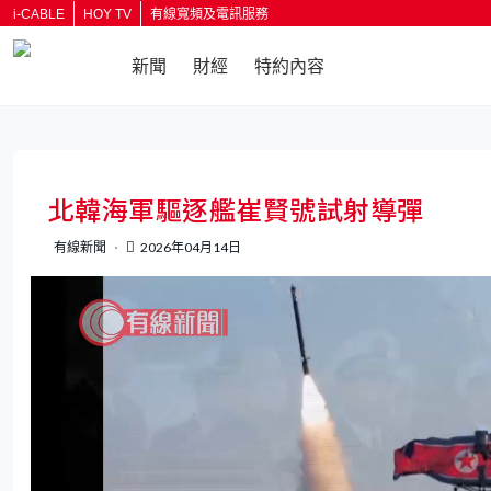
i-CABLE
HOY TV
有線寬頻及電訊服務
新聞
財經
特約內容
返回
北韓海軍驅逐艦崔賢號試射導彈
有線新聞
2026年04月14日