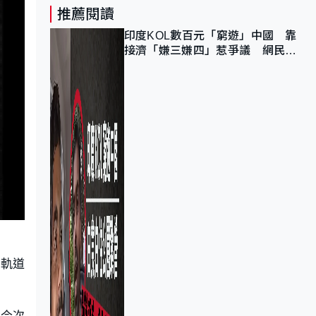
推薦閱讀
印度KOL數百元「窮遊」中國 靠
接濟「嫌三嫌四」惹爭議 網民：
不歡迎劣質旅客
定軌道
。今次