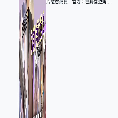
片惹怒網民 官方：已解僱違規員
工