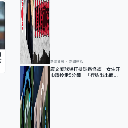
判
劣
新聞資訊
新聞熱話
康文署球場打排球遇怪盜 女生汗
巾遭拎走5分鐘 「行咗出出面唔
知做乜」