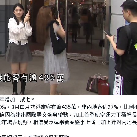
按年增加一成七。
0%。3月單月訪港旅客有逾435萬，非內地客佔27%，比例
相信因為連串國際藝文盛事帶動，加上首季航空運力平穩增
地市場表現好，相信受惠連串新春盛事上演，加上針對內地