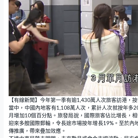
L
U
o
n
【有線新聞】今年第一季有逾1,430萬人次旅客訪港，
a
m
d
u
e
t
當中，中國內地客有1,108萬人次，累計人次就按年多2
d
e
:
月增加10個百分點。旅發局說，國際旅客佔比增長，
4
1
.
迎來多艘國際郵輪，令長途市場按年增長19%。至於內
5
4
傳推廣，帶來疊加效應。
%