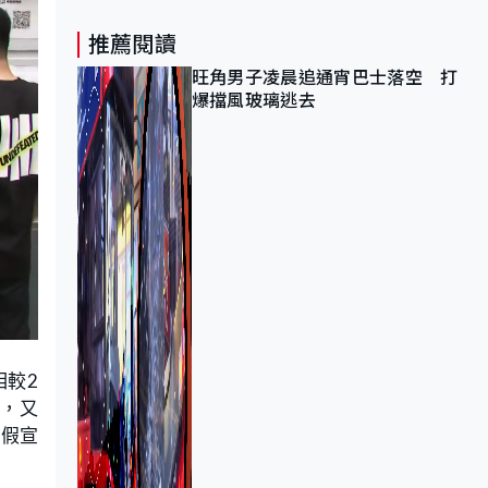
推薦閱讀
旺角男子凌晨追通宵巴士落空 打
爆擋風玻璃逃去
相較2
長，又
長假宣