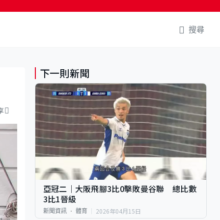
搜尋
下一則新聞
享
亞冠二｜大阪飛腳3比0擊敗曼谷聯 總比數
3比1晉級
2026年04月15日
新聞資訊
體育