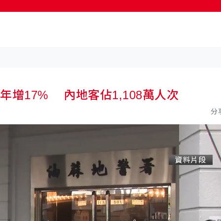
按輸入鍵開始搜尋
年增17% 內地客佔1,108萬人次
分