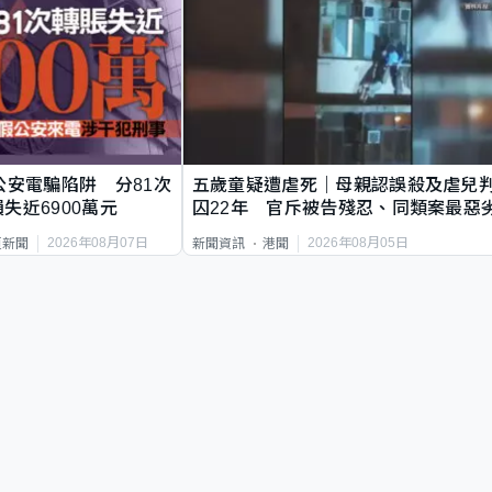
公安電騙陷阱 分81次
五歲童疑遭虐死｜母親認誤殺及虐兒
失近6900萬元
囚22年 官斥被告殘忍、同類案最惡
2026年08月07日
2026年08月05日
頁新聞
新聞資訊
港聞