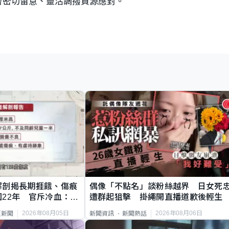
會密切留意、靈活調撥資源應對。
解剖揭長期捱餓、傷痕
偶像「不點名」談粉絲越界 日女死
22年 官斥冷血：同
遭群起狙擊 掛繩開直播道歉後輕生
2026年08月05日
2026年08月06日
頁新聞
新聞資訊
新聞熱話