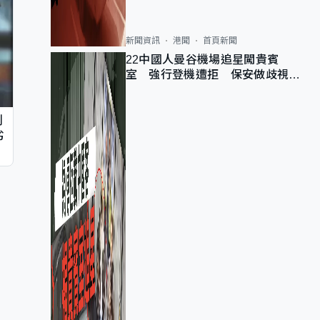
新聞資訊
港聞
首頁新聞
22中國人曼谷機場追星闖貴賓
室 強行登機遭拒 保安做歧視手
勢遭紀律處分
判
劣