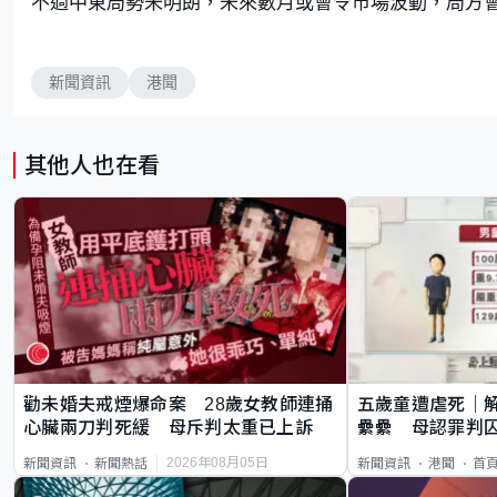
不過中東局勢未明朗，未來數月或會令市場波動，局方
新聞資訊
港聞
其他人也在看
勸未婚夫戒煙爆命案 28歲女教師連捅
五歲童遭虐死｜
心臟兩刀判死緩 母斥判太重已上訴
纍纍 母認罪判囚
類案最惡劣
2026年08月05日
新聞資訊
新聞熱話
新聞資訊
港聞
首