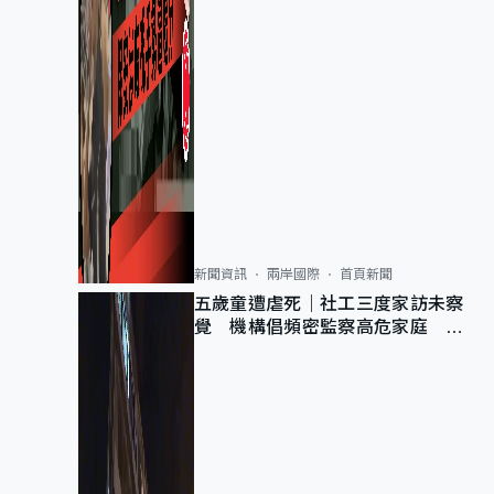
新聞資訊
兩岸國際
首頁新聞
五歲童遭虐死｜社工三度家訪未察
覺 機構倡頻密監察高危家庭 管
浩鳴籲加強跨部門協作