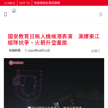
i-CABLE
HOY TV
有線寬頻及電訊服務
返回
國安教育日無人機維港表演 演繹東江
按輸入鍵開始搜尋
縱隊抗爭、火箭升空畫面
有線新聞
2026年04月15日
分享