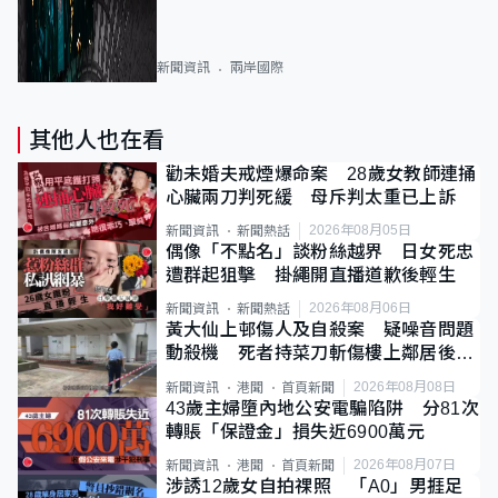
新聞資訊
兩岸國際
其他人也在看
勸未婚夫戒煙爆命案 28歲女教師連捅
心臟兩刀判死緩 母斥判太重已上訴
2026年08月05日
新聞資訊
新聞熱話
偶像「不點名」談粉絲越界 日女死忠
遭群起狙擊 掛繩開直播道歉後輕生
2026年08月06日
新聞資訊
新聞熱話
黃大仙上邨傷人及自殺案 疑噪音問題
動殺機 死者持菜刀斬傷樓上鄰居後墮
斃
2026年08月08日
新聞資訊
港聞
首頁新聞
43歲主婦墮內地公安電騙陷阱 分81次
轉賬「保證金」損失近6900萬元
2026年08月07日
新聞資訊
港聞
首頁新聞
涉誘12歲女自拍祼照 「A0」男捱足