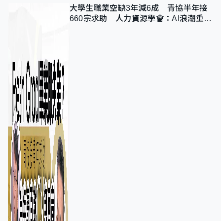
大學生職業空缺3年減6成 青協半年接
660宗求助 人力資源學會：AI浪潮重整
職位需求