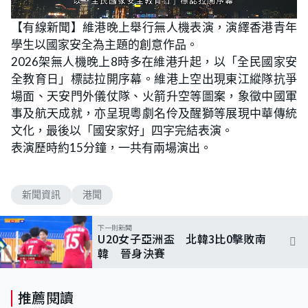
L
U
o
n
【有線新聞】維港晚上舉行無人機表演，演繹香港青年
a
m
d
u
學生以國家安全為主題的創意作品。
e
t
d
e
:
2026架無人機晚上8時多在維港升起，以「全民國家安
5
6
全教育日」標誌拉開序幕。維港上空出現東江縱隊抗爭
.
2
場面、天安門外儀仗隊、火箭升空等圖案，象徵中國軍
5
%
事及航天成就，亦呈現粵劇名伶及醒獅等展現中華傳統
文化，最後以「國安家好」四字完結表演。
表演歷時約15分鐘，一共有兩場演出。
新聞資訊
港聞
下一則新聞
U20女子亞洲盃 北韓3比0擊敗南
韓 晉身決賽
推薦閱讀