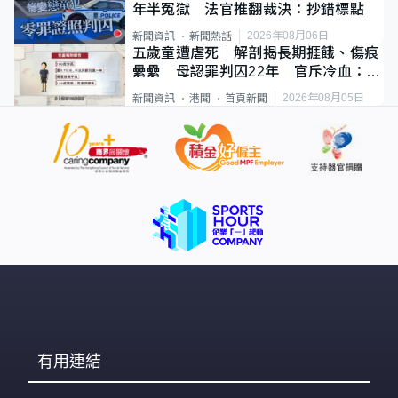
年半冤獄 法官推翻裁決：抄錯標點
2026年08月06日
新聞資訊
新聞熱話
五歲童遭虐死｜解剖揭長期捱餓、傷痕
纍纍 母認罪判囚22年 官斥冷血：同
類案最惡劣
2026年08月05日
新聞資訊
港聞
首頁新聞
有用連結