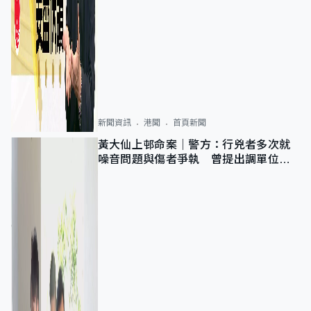
新聞資訊
港聞
首頁新聞
黃大仙上邨命案｜警方：行兇者多次就
噪音問題與傷者爭執 曾提出調單位已
獲批