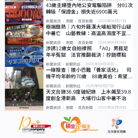
43歲主婦墮內地公安電騙陷阱 分81次
轉賬「保證金」損失近6900萬元
2026年08月07日
新聞資訊
港聞
首頁新聞
極端酷熱｜六旬外籍漢大埔船灣行山疑
中暑亡 山藝教練：高溫高濕度不宜遠
足
2026年08月09日
新聞資訊
港聞
首頁新聞
涉誘12歲女自拍祼照 「A0」男捱足
年半冤獄 法官推翻裁決：抄錯標點
2026年08月06日
新聞資訊
新聞熱話
一線搜查｜揸小巴難「養家活兒」 司
機平均年齡約70歲 88歲黃伯：希望一
直揸落去
2026年08月07日
新聞資訊
新聞熱話
天文台錄36.9度破紀錄 上水飆至39.8
度創全港新高 大埔行山客中暑不治
2026年08月09日
新聞資訊
港聞
首頁新聞