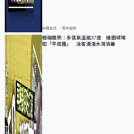
新聞資訊
兩岸國際
極端酷熱｜多區氣溫逾37度 維園球場
如「平底鑊」 泳客湧淺水灣消暑