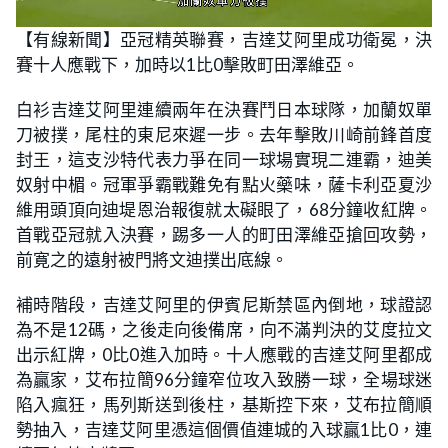
L
U
o
n
【有線新聞】亞冠精英聯賽，吉達艾阿里成功衛冕，決
a
m
d
u
賽十人應戰下，加時以1比0擊敗町田澤維亞。
e
t
d
e
:
3
白衫吉達艾阿里連續兩年在決賽鬥日本球隊，加蘭奴單
1
.
刀被撲，尾柱的東尼來遲一步。去年擊敗川崎前鋒首度
9
1
封王，這支沙特代表力爭在同一球場實現二連霸，迪美
%
奴射中楣。冠軍爭霸戰難免有點火藥味，薩卡利亞夏沙
維用頭頂向迪堤恩治報復就太礙眼了，68分鐘收紅牌。
首戰亞冠就入決賽，踢多一人的町田澤維亞搶回攻勢，
前寛之的遠射被門將文迪撲出底線。
補時階段，吉達艾阿里的伊賓尼斯禁區內倒地，球證認
為不是12碼，之後走向後備席，向不滿判決的艾度拉文
出示紅牌，0比0進入加時。十人應戰的吉達艾阿里都成
為贏家，艾布拉簡96分鐘窄位攻入致勝一球，全場球迷
陷入瘋狂，馬列斯送到後柱，基斯控下來，艾布拉簡順
勢抽入，吉達艾阿里憑這個價值連城的入球贏1比0，連