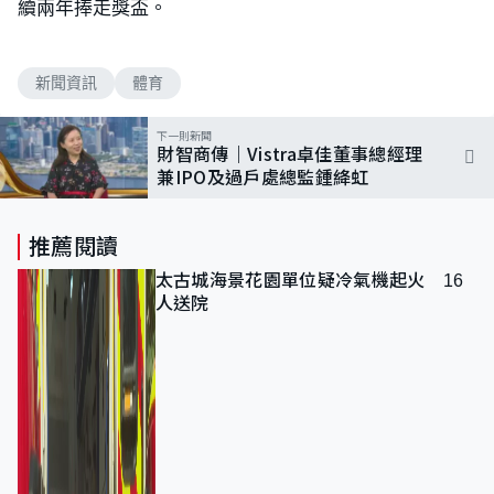
續兩年捧走獎盃。
新聞資訊
體育
下一則新聞
財智商傳｜Vistra卓佳董事總經理
兼IPO及過戶處總監鍾絳虹
推薦閱讀
太古城海景花園單位疑冷氣機起火 16
人送院