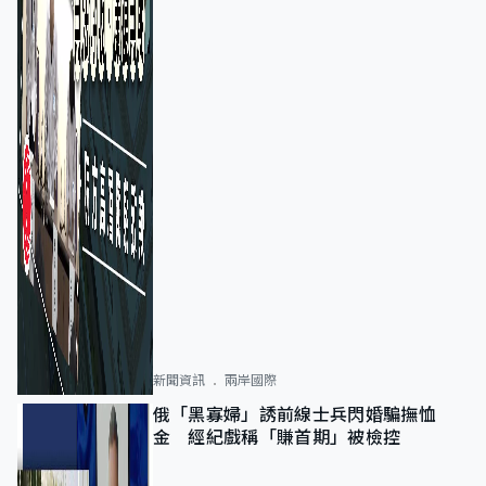
新聞資訊
兩岸國際
俄「黑寡婦」誘前線士兵閃婚騙撫恤
金 經紀戲稱「賺首期」被檢控