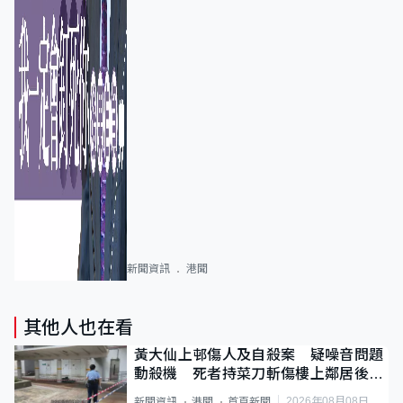
新聞資訊
港聞
其他人也在看
黃大仙上邨傷人及自殺案 疑噪音問題
動殺機 死者持菜刀斬傷樓上鄰居後墮
斃
2026年08月08日
新聞資訊
港聞
首頁新聞