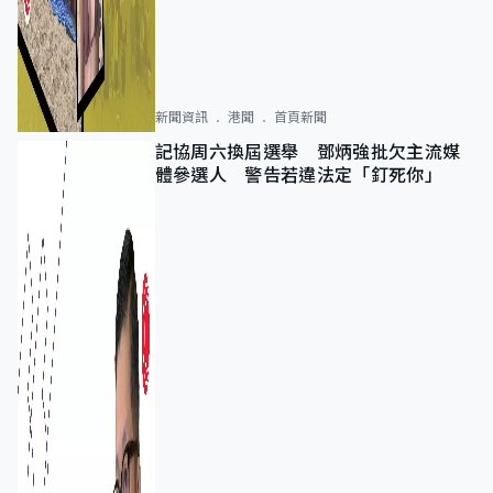
新聞資訊
港聞
首頁新聞
記協周六換屆選舉 鄧炳強批欠主流媒
體參選人 警告若違法定「釘死你」