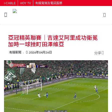
i-CABLE
HOY TV
有線寬頻及電訊服務
返回
亞冠精英聯賽｜吉達艾阿里成功衛冕
按輸入鍵開始搜尋
加時一球挫町田澤維亞
有線新聞
2026年04月26日
分享