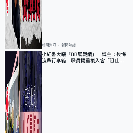
新聞資訊
新聞熱話
小紅書大曬「BB展戰績」 博主：後悔
沒帶行李箱 職員揭重複入會「阻止唔
到」