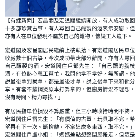
L
U
o
n
【有線新聞】宏昌閣及宏道閣繼續開放，有人成功取回
a
m
d
u
十多部珍藏古箏，有人尋回自己釀製的酒表示安慰，但
e
t
d
e
:
亦有人在單位發現不屬於自己的雜物，懷疑工人遺下。
2
1
.
宏道閣及宏昌閣居民繼續上樓執拾，有宏道閣居民單位
7
4
收藏數十個古箏，今次成功帶走部分離開，亦有人尋回
%
自己釀製的酒。宏道閣住戶鄧先生：「自己釀的荔枝
酒，有位熱心義工幫忙，我問他拿不拿好，無所謂。他
說最後拿到就拿，都是最後才拿，說之後拿下來和他分
享。有套不鏽鋼煲原本打算拿的，但廚房情況不理想，
沒有時間、精力尋找。」
有居民指單位損毀不算嚴重，但三小時收拾時間不夠。
宏道閣住戶雷先生：「有價值的古董、玩具取不完，希
望再有下一次。斷捨離，不拿這麼多東西，取不完。」
宏道閣住戶盧小姐：「媽媽差點想整間屋搬走，但這是