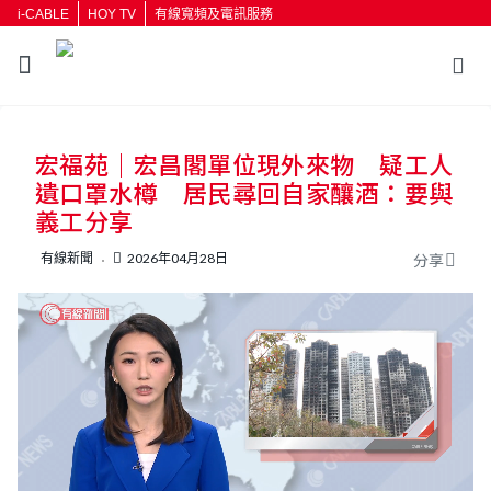
i-CABLE
HOY TV
有線寬頻及電訊服務
返回
宏福苑｜宏昌閣單位現外來物 疑工人
按輸入鍵開始搜尋
遺口罩水樽 居民尋回自家釀酒：要與
義工分享
有線新聞
2026年04月28日
分享