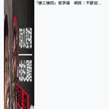
「嫌三嫌四」惹爭議 網民：不歡迎劣
質旅客