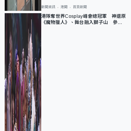
新聞資訊
港聞
首頁新聞
港隊奪世界Cosplay峰會總冠軍 神還原
《魔物獵人》、舞台融入獅子山 參賽
者：讓大家認識香港