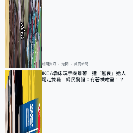
新聞資訊
港聞
首頁新聞
IKEA霸床玩手機瞓著 遭「無良」途人
踢走雙鞋 網民驚訝：冇著襪咁盡！？