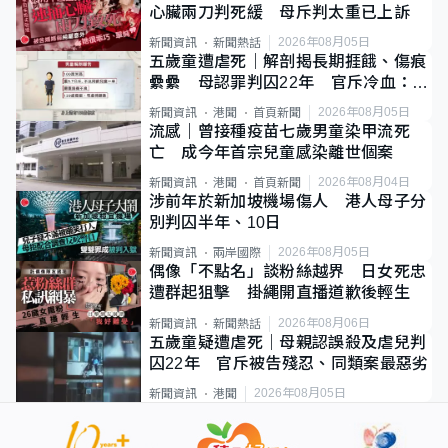
心臟兩刀判死緩 母斥判太重已上訴
2026年08月05日
新聞資訊
新聞熱話
五歲童遭虐死｜解剖揭長期捱餓、傷痕
纍纍 母認罪判囚22年 官斥冷血：同
類案最惡劣
2026年08月05日
新聞資訊
港聞
首頁新聞
流感｜曾接種疫苗七歲男童染甲流死
亡 成今年首宗兒童感染離世個案
2026年08月04日
新聞資訊
港聞
首頁新聞
涉前年於新加坡機場傷人 港人母子分
別判囚半年、10日
2026年08月05日
新聞資訊
兩岸國際
偶像「不點名」談粉絲越界 日女死忠
遭群起狙擊 掛繩開直播道歉後輕生
2026年08月06日
新聞資訊
新聞熱話
五歲童疑遭虐死｜母親認誤殺及虐兒判
囚22年 官斥被告殘忍、同類案最惡劣
2026年08月05日
新聞資訊
港聞