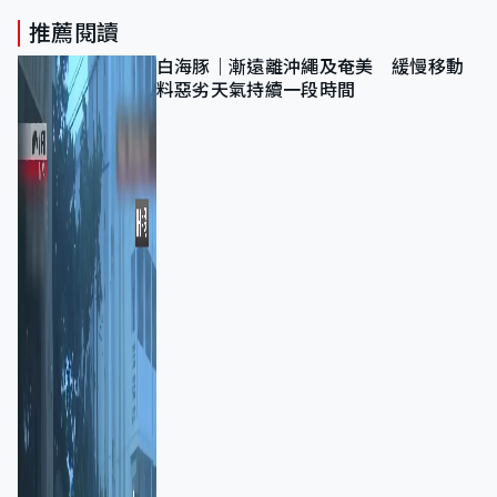
推薦閱讀
白海豚｜漸遠離沖繩及奄美 緩慢移動
料惡劣天氣持續一段時間