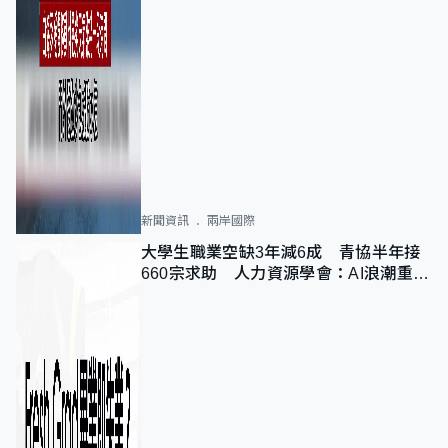
新聞資訊
兩岸國際
大學生職業空缺3年減6成 青協半年接
660宗求助 人力資源學會：AI浪潮重整
職位需求