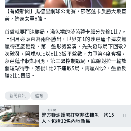
【有線新聞】馬德里網球公開賽，莎芭蓮卡反勝大坂直
美，躋身女單8強。
首盤就要鬥決勝局，淺色裙的莎芭蓮卡細分先輸1比7。
上個月碰頭直落兩盤勝出，世界第1的莎芭蓮卡這次無
贏得這麼輕鬆，第二盤形勢緊湊，先失發球局下回敬2
次破發，開球ACE以6比3扳平盤數。力爭第4度奪標，
莎芭蓮卡狀態回勇，第三盤控制戰局，底線對拉一輪放
個短球得手，落後1比2下連取5局，再贏6比2，盤數反
勝2比1晉級。
新聞資訊
體育
下一則新聞
警方聯漁護署打擊非法捕魚 拘15
人、包括12名內地漁民