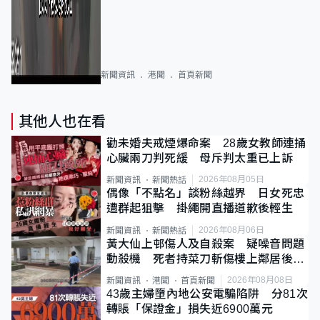
新聞資訊
港聞
首頁新聞
其他人也在看
勸未婚夫戒煙爆命案 28歲女教師連捅
心臟兩刀判死緩 母斥判太重已上訴
2026年08月05日
新聞資訊
新聞熱話
偶像「不點名」談粉絲越界 日女死忠
遭群起狙擊 掛繩開直播道歉後輕生
2026年08月06日
新聞資訊
新聞熱話
黃大仙上邨傷人及自殺案 疑噪音問題
動殺機 死者持菜刀斬傷樓上鄰居後墮
斃
2026年08月08日
新聞資訊
港聞
首頁新聞
43歲主婦墮內地公安電騙陷阱 分81次
轉賬「保證金」損失近6900萬元