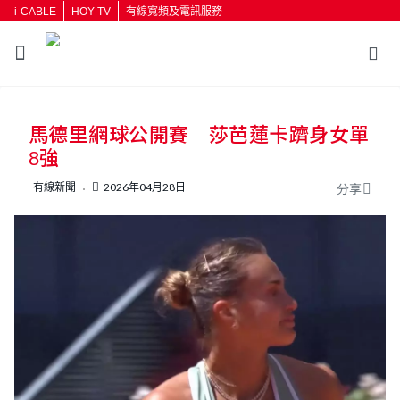
i-CABLE
HOY TV
有線寬頻及電訊服務
返回
馬德里網球公開賽 莎芭蓮卡躋身女單
按輸入鍵開始搜尋
8強
有線新聞
2026年04月28日
分享