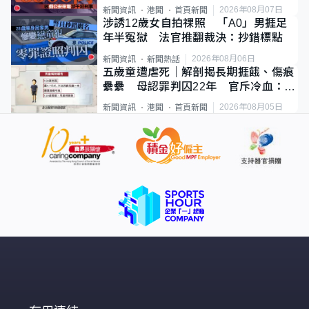
2026年08月07日
新聞資訊
港聞
首頁新聞
涉誘12歲女自拍祼照 「A0」男捱足
年半冤獄 法官推翻裁決：抄錯標點
2026年08月06日
新聞資訊
新聞熱話
五歲童遭虐死｜解剖揭長期捱餓、傷痕
纍纍 母認罪判囚22年 官斥冷血：同
類案最惡劣
2026年08月05日
新聞資訊
港聞
首頁新聞