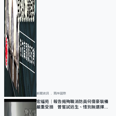
新聞資訊
兩岸國際
宏福苑｜報告揭殉職消防員何偉豪裝備
嚴重受損 曾嘗試逃生、惜別無選擇下
棄裝備墮樓