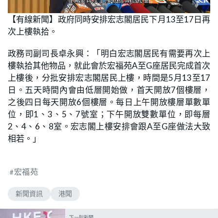
L
U
o
n
【有線新聞】政府同時安排宏志閣居民下月13至17日再
a
m
d
u
次上樓執拾。
e
t
d
e
:
5
政務司副司長卓永興：「明白宏志閣居民有需要再次上
7
.
樓執拾其他物品，就此會於宏福苑A至G座居民完成首次
1
4
上樓後，分批安排宏志閣居民上樓，時間是5月13至17
%
日。五天時間內會由低層開始做，首天開放7個樓層，
之後四日每天開放6個樓層。每日上午開放樓層單數單
位，即1、3、5、7號室；下午開放雙數單位，即每層
2、4、6、8室。宏志閣上樓安排會跟A至G座做法大致
相若。」
宏福苑
新聞資訊
港聞
下一則新聞