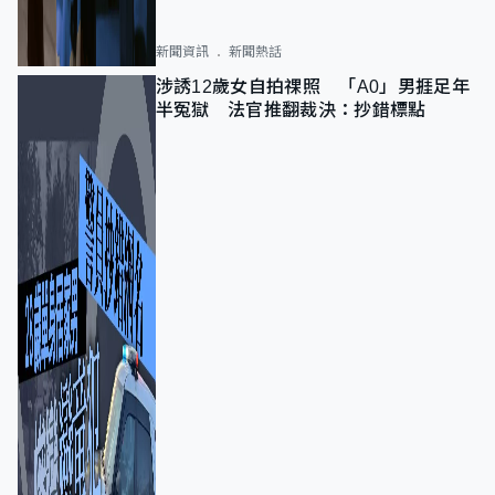
新聞資訊
新聞熱話
涉誘12歲女自拍祼照 「A0」男捱足年
半冤獄 法官推翻裁決：抄錯標點