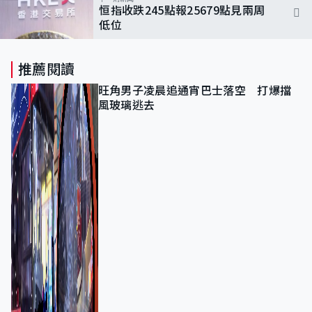
恒指收跌245點報25679點見兩周
低位
推薦閱讀
旺角男子凌晨追通宵巴士落空 打爆擋
風玻璃逃去