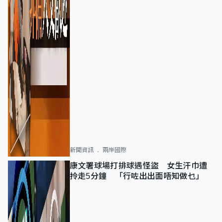
新聞資訊
兩岸國際
康文署球場打排球遇怪盜 女生汗巾遭
拎走5分鐘 「行咗出出面唔知做乜」