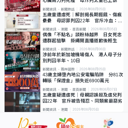
心臟兩刀判死緩 母斥判太重已上訴
2026年08月05日
新聞資訊
新聞熱話
五歲童遭虐死｜解剖揭長期捱餓、傷痕
纍纍 母認罪判囚22年 官斥冷血：同
類案最惡劣
2026年08月05日
新聞資訊
港聞
首頁新聞
偶像「不點名」談粉絲越界 日女死忠
遭群起狙擊 掛繩開直播道歉後輕生
2026年08月06日
新聞資訊
新聞熱話
涉前年於新加坡機場傷人 港人母子分
別判囚半年、10日
2026年08月05日
新聞資訊
兩岸國際
43歲主婦墮內地公安電騙陷阱 分81次
轉賬「保證金」損失近6900萬元
2026年08月07日
新聞資訊
港聞
首頁新聞
五歲童疑遭虐死｜母親認誤殺及虐兒判
囚22年 官斥被告殘忍、同類案最惡劣
2026年08月05日
新聞資訊
港聞