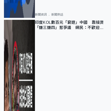
新聞資訊
新聞熱話
印度KOL數百元「窮遊」中國 靠接濟
「嫌三嫌四」惹爭議 網民：不歡迎劣
質旅客