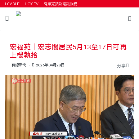
i-CABLE
HOY TV
有線寬頻及電訊服務
返回
宏福苑｜宏志閣居民5月13至17日可再
按輸入鍵開始搜尋
上樓執拾
有線新聞
2026年04月28日
分享