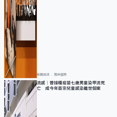
新聞資訊
兩岸國際
流感｜曾接種疫苗七歲男童染甲流死
亡 成今年首宗兒童感染離世個案