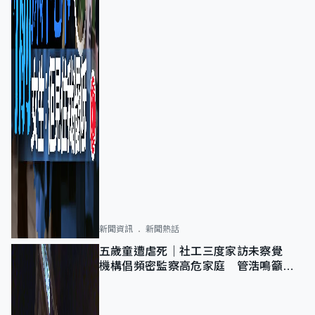
新聞資訊
新聞熱話
五歲童遭虐死｜社工三度家訪未察覺
機構倡頻密監察高危家庭 管浩鳴籲加
強跨部門協作