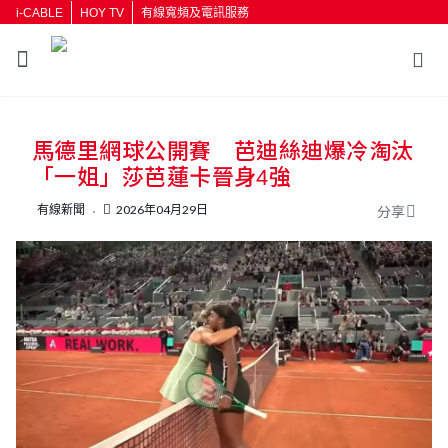
i-CABLE
HOY TV
有線寬頻及電訊服務
返回
馬德里網球公開賽 芭迪絲迪爆冷淘汰
按輸入鍵開始搜尋
「一姐」莎芭蓮卡晉身4強
有線新聞
2026年04月29日
分享