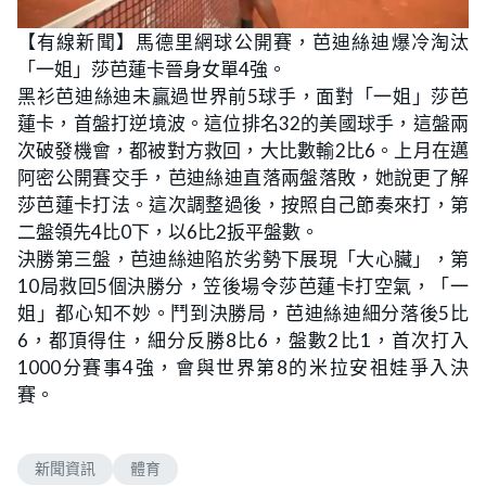
【有線新聞】馬德里網球公開賽，芭迪絲迪爆冷淘汰
「一姐」莎芭蓮卡晉身女單4強。
黑衫芭迪絲迪未贏過世界前5球手，面對「一姐」莎芭
蓮卡，首盤打逆境波。這位排名32的美國球手，這盤兩
次破發機會，都被對方救回，大比數輸2比6。上月在邁
阿密公開賽交手，芭迪絲迪直落兩盤落敗，她說更了解
莎芭蓮卡打法。這次調整過後，按照自己節奏來打，第
二盤領先4比0下，以6比2扳平盤數。
決勝第三盤，芭迪絲迪陷於劣勢下展現「大心臟」，第
10局救回5個決勝分，笠後場令莎芭蓮卡打空氣，「一
姐」都心知不妙。鬥到決勝局，芭迪絲迪細分落後5比
6，都頂得住，細分反勝8比6，盤數2比1，首次打入
1000分賽事4強，會與世界第8的米拉安祖娃爭入決
賽。
新聞資訊
體育