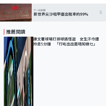
下一則新聞
新世界尖沙咀甲廈出租率約99%
推薦閱讀
康文署球場打排球遇怪盜 女生汗巾遭
拎走5分鐘 「行咗出出面唔知做乜」