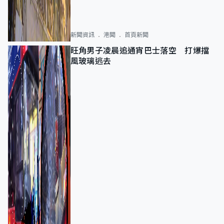
新聞資訊
港聞
首頁新聞
旺角男子凌晨追通宵巴士落空 打爆擋
風玻璃逃去