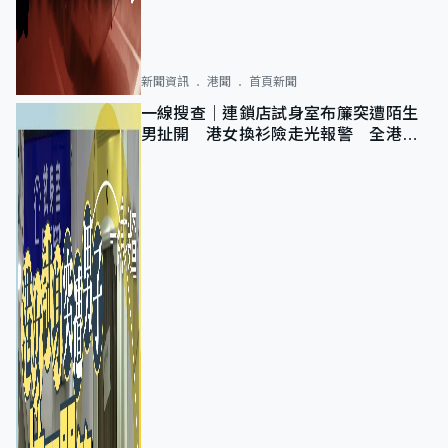
新聞資訊
港聞
首頁新聞
一線搜查｜連鎖店試身室布簾突遭陌生
男扯開 港女換衫險走光報警 全港分
店急換實體門