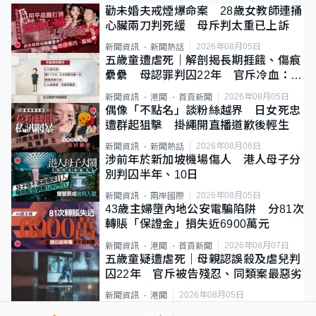
勸未婚夫戒煙爆命案 28歲女教師連捅
心臟兩刀判死緩 母斥判太重已上訴
2026年08月05日
新聞資訊
新聞熱話
五歲童遭虐死｜解剖揭長期捱餓、傷痕
纍纍 母認罪判囚22年 官斥冷血：同
類案最惡劣
2026年08月05日
新聞資訊
港聞
首頁新聞
偶像「不點名」談粉絲越界 日女死忠
遭群起狙擊 掛繩開直播道歉後輕生
2026年08月06日
新聞資訊
新聞熱話
涉前年於新加坡機場傷人 港人母子分
別判囚半年、10日
2026年08月05日
新聞資訊
兩岸國際
43歲主婦墮內地公安電騙陷阱 分81次
轉賬「保證金」損失近6900萬元
2026年08月07日
新聞資訊
港聞
首頁新聞
五歲童疑遭虐死｜母親認誤殺及虐兒判
囚22年 官斥被告殘忍、同類案最惡劣
2026年08月05日
新聞資訊
港聞