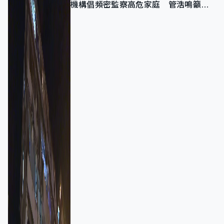
機構倡頻密監察高危家庭 管浩鳴籲加
強跨部門協作