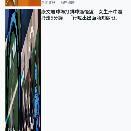
新聞資訊
兩岸國際
康文署球場打排球遇怪盜 女生汗巾遭
拎走5分鐘 「行咗出出面唔知做乜」