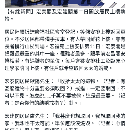
【有線新聞】宏泰閣及宏建閣第二日開放居民上樓執
拾。
居民陸續抵達廣福社區會堂登記，等候安排上樓返回單
位。不少居民都帶備手拉車，有人帶同鮮花上樓，亦有
長者撐行山杖到場。宏福苑上樓安排第11日，宏泰閣是
損毀最嚴重的其中一座，罹難者最多。跟早前宏昌閣安
排相若，有遇難者的單位，每戶會獲安排社工及臨床心
理學家陪同上樓，有住戶就希望取回太太的婚戒。
宏泰閣居民歐陽先生：「收拾太太的遺物。（記者：有
甚麼遺物十分重要必須取回？）戒指，一定要取回，不
可以不見。怎麼說……千萬不要被偷，這是最重要。（記
者：是否你們的結婚戒指？）對。」
宏建閣居民盧先生：「我甚麼也想取回，我想取回我的
家，我想也不太可能，單位應該沒燒毀。（記者：心情