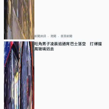
新聞資訊
港聞
首頁新聞
旺角男子凌晨追通宵巴士落空 打爆擋
風玻璃逃去