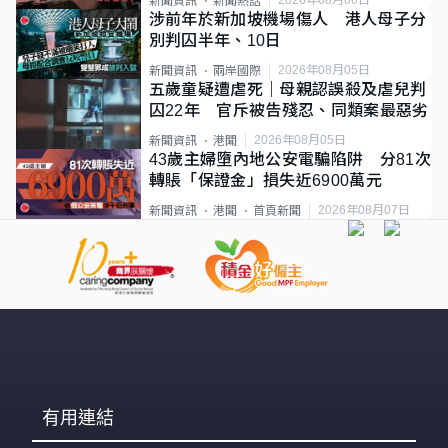
新聞資訊
新聞熱話
涉前年於新加坡機場傷人 港人母子分
別判囚半年、10日
2026年08月05日
新聞資訊
兩岸國際
五歲童疑遭虐死｜母親認誤殺及虐兒判
囚22年 官斥被告殘忍、同類案最惡劣
2026年08月05日
新聞資訊
港聞
43歲主婦墮內地公安電騙陷阱 分81次
轉賬「保證金」損失近6900萬元
2026年08月07日
新聞資訊
港聞
首頁新聞
有用連結