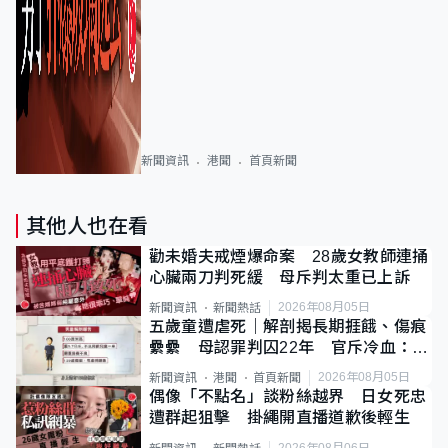
新聞資訊
港聞
首頁新聞
其他人也在看
勸未婚夫戒煙爆命案 28歲女教師連捅
心臟兩刀判死緩 母斥判太重已上訴
2026年08月05日
新聞資訊
新聞熱話
五歲童遭虐死｜解剖揭長期捱餓、傷痕
纍纍 母認罪判囚22年 官斥冷血：同
類案最惡劣
2026年08月05日
新聞資訊
港聞
首頁新聞
偶像「不點名」談粉絲越界 日女死忠
遭群起狙擊 掛繩開直播道歉後輕生
2026年08月06日