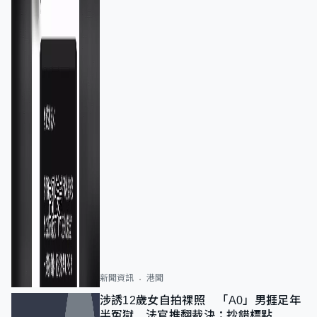
新聞資訊
港聞
涉誘12歲女自拍祼照 「A0」男捱足年
半冤獄 法官推翻裁決：抄錯標點