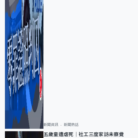
新聞資訊
新聞熱話
五歲童遭虐死｜社工三度家訪未察覺