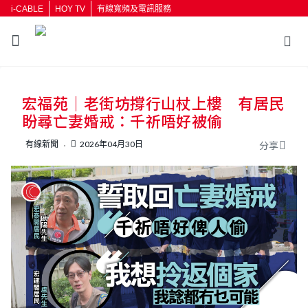
i-CABLE
HOY TV
有線寬頻及電訊服務
宏福苑｜老街坊撐行山杖上樓 有居民
盼尋亡妻婚戒：千祈唔好被偷
有線新聞
2026年04月30日
分享