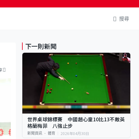
搜尋
下一則新聞
享
世界桌球錦標賽 中國趙心童10比13不敵英
格蘭梅菲 八強止步
2026年04月30日
新聞資訊
體育