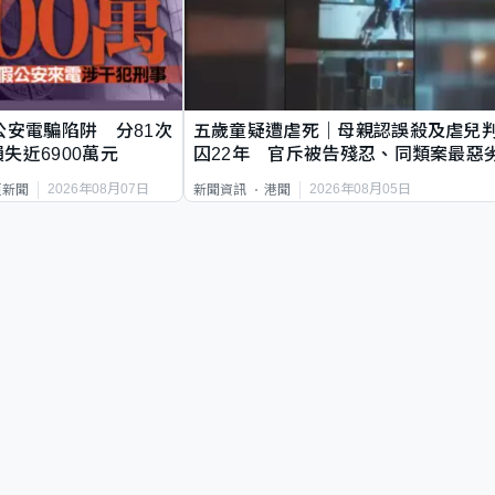
公安電騙陷阱 分81次
五歲童疑遭虐死｜母親認誤殺及虐兒
失近6900萬元
囚22年 官斥被告殘忍、同類案最惡
2026年08月07日
2026年08月05日
頁新聞
新聞資訊
港聞