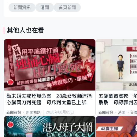
新聞資訊
港聞
首頁新聞
其他人也在看
勸未婚夫戒煙爆命案 28歲女教師連捅
五歲童遭虐死｜
心臟兩刀判死緩 母斥判太重已上訴
纍纍 母認罪判囚
類案最惡劣
2026年08月05日
新聞資訊
新聞熱話
新聞資訊
港聞
首