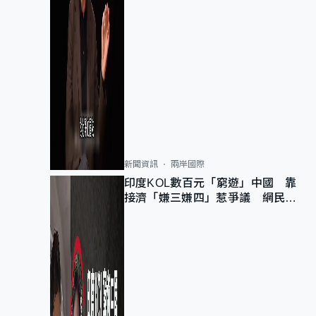
新聞資訊
兩岸國際
印度KOL數百元「窮遊」中國 靠
接濟「嫌三嫌四」惹爭議 網民：
不歡迎劣質旅客