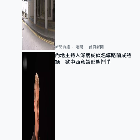
新聞資訊
港聞
首頁新聞
內地主持人深度訪談名導路蘭成熱
話 掀中西意識形態鬥爭