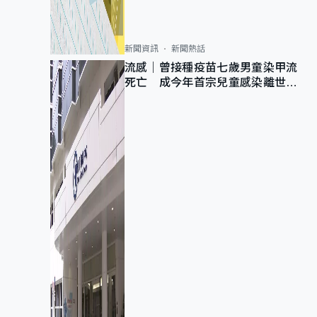
新聞資訊
新聞熱話
流感｜曾接種疫苗七歲男童染甲流
死亡 成今年首宗兒童感染離世個
案