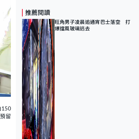
推薦閱讀
旺角男子凌晨追通宵巴士落空 打
爆擋風玻璃逃去
150
」預留