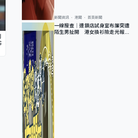
新聞資訊
港聞
首頁新聞
一線搜查｜連鎖店試身室布簾突遭
陌生男扯開 港女換衫險走光報
判
警 全港分店急換實體門
劣