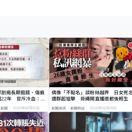
解剖揭長期捱餓、傷痕
偶像「不點名」談粉絲越界 日女死
22年 官斥冷血：同
遭群起狙擊 掛繩開直播道歉後輕生
2026年08月05日
2026年08月06日
頁新聞
新聞資訊
新聞熱話