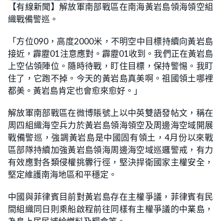
n
【有線新聞】解放軍南部戰區在南海黃岩島領海領空組
a
m
d
u
織戰備警巡。
e
t
d
e
:
3
「方位090，高度2000米，不明空中目標持續向黃岩島
3
.
接近，霹靂01注意應對。霹靂01收到。我們正在黃岩島
7
1
上空佔領陣位。隨時待戰，盯住目標，保持警惕。我盯
%
住了，它跑不掉。今天的黃岩島真美啊。祖國領土哪裡
都美。黃岩島肯定也會愈來愈好。」
解放軍南部戰區在微博賬號上以中英雙語發帖文，稱在
周四組織海空兵力於黃岩島領海領空及周邊海空域開展
戰備警巡，強調黃岩島是中國固有領土，4月份以來戰
區部隊持續加強黃岩島領海周邊海空域巡邏警戒，有力
有效應對各類侵權挑釁行徑，堅決捍衛國家主權安全，
堅定維護南海地區和平穩定。
中國與菲律賓目前對黃岩島存在主權爭議，菲律賓有民
間組織同日則乘船啟程前往同樣有主權爭議的中業島，