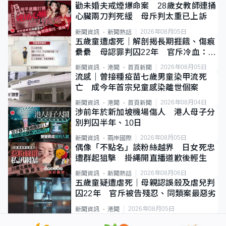
勸未婚夫戒煙爆命案 28歲女教師連捅
心臟兩刀判死緩 母斥判太重已上訴
2026年08月05日
新聞資訊
新聞熱話
五歲童遭虐死｜解剖揭長期捱餓、傷痕
纍纍 母認罪判囚22年 官斥冷血：同
類案最惡劣
2026年08月05日
新聞資訊
港聞
首頁新聞
流感｜曾接種疫苗七歲男童染甲流死
亡 成今年首宗兒童感染離世個案
2026年08月04日
新聞資訊
港聞
首頁新聞
涉前年於新加坡機場傷人 港人母子分
別判囚半年、10日
2026年08月05日
新聞資訊
兩岸國際
偶像「不點名」談粉絲越界 日女死忠
遭群起狙擊 掛繩開直播道歉後輕生
2026年08月06日
新聞資訊
新聞熱話
五歲童疑遭虐死｜母親認誤殺及虐兒判
囚22年 官斥被告殘忍、同類案最惡劣
2026年08月05日
新聞資訊
港聞