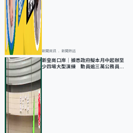
新聞資訊
新聞熱話
新皇崗口岸｜據悉政府擬本月中起辦至
少四場大型演練 動員逾三萬公務員人
次測試