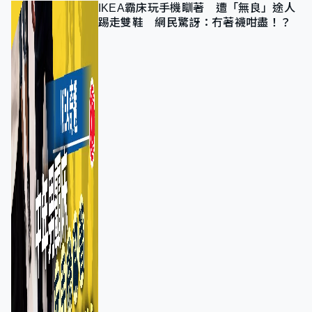
IKEA霸床玩手機瞓著 遭「無良」途人
踢走雙鞋 網民驚訝：冇著襪咁盡！？