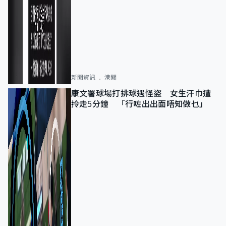
新聞資訊
港聞
康文署球場打排球遇怪盜 女生汗巾遭
拎走5分鐘 「行咗出出面唔知做乜」