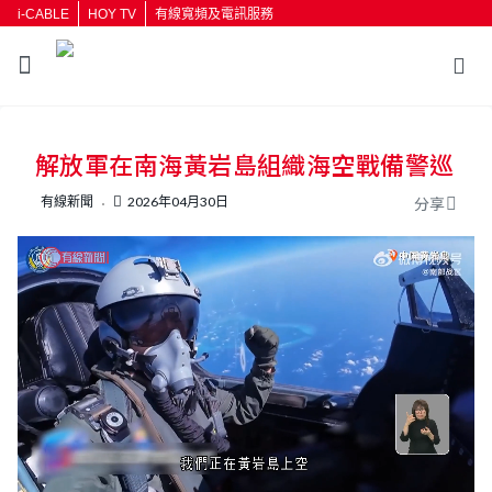
i-CABLE
HOY TV
有線寬頻及電訊服務
返回
解放軍在南海黃岩島組織海空戰備警巡
按輸入鍵開始搜尋
有線新聞
2026年04月30日
分享
L
U
o