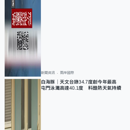
新聞資訊
兩岸國際
白海豚｜天文台錄34.7度創今年最高
屯門泳灘高達40.1度 料酷熱天氣持續