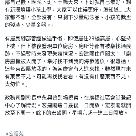
部自己嵌，晚晚下班、十幾天來，下班就自己嵌好。想
有新環境讓小孩上學，大家可以住得更好，怎知道……大
家都不想。全部沒有，只剩下少量紀念品、小孩的獎盃
的殘渣、少量金器。」
有居民腳部曾經做過手術，即使居住28樓高層，亦堅持
上樓，但上樓後發現單位廚房、廁所等都有被翻找過痕
跡，不過暫時未發現失竊情況。宏建閣住戶關太：「廚
房廚櫃被人開了，幸好找不到我的海參鮑魚，很難過，
這些東西屬於我的，為甚麼會有人進來找，雖然現在未
有東西不見。可能再找找看看，有沒有什麽東西不見，
太匆忙。」
政務司副司長卓永興曾到場視察，在廣福社區會堂登記
中心了解情況。宏建閣這日最後一日開放，宏泰閣就開
放至下周一，餘下的宏盛閣，星期六起一連三日開放。
宏福苑