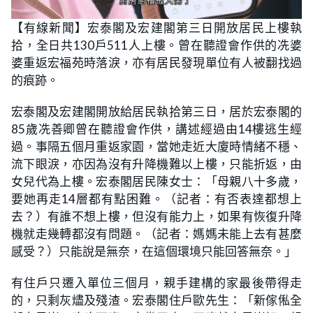
【有線新聞】宏泰閣及宏建閣第三日開放居民上樓執
拾，全日共130戶511人上樓。曾在聽證會作供的冼婆
婆重返宏福苑時落淚，亦有居民發現單位有人被翻找過
的痕跡。
宏泰閣及宏建閣開放給居民執拾第三日，居於宏泰閣的
85歲冼善卿曾在聽證會作供，講述經過由14樓逃生經
過。事隔五個月重返家園，當她走近大廈時情緒不穩、
流下眼淚，亦因為沒有升降機難以上樓，只能折返，由
女兒代為上樓。宏泰閣居民陳女士：「母親八十多歲，
要她再走14層都有點困難。（記者：有否表達都想上
去？）有誰不想上樓，但沒有能力上，如果有恢復升降
機就走幾轉都沒有問題。（記者：媽媽未能上去有甚麼
感受？）只能說是無奈，在這個環境只能回答無奈。」
有住戶只遷入單位三個月，親手建構的家最後帶得走
的，只剩灰燼及殘渣。宏泰閣住戶歐先生：「新傢俬全