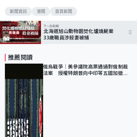
新聞資訊
港聞
首頁新聞
下一則新聞
北海道旭山動物園焚化爐燒屍案
33歲職員涉殺妻被捕
推薦閱讀
俄烏戰爭｜美參議院高票通過對俄制裁
法案 授權特朗普向中印等五國加徵
100%關稅