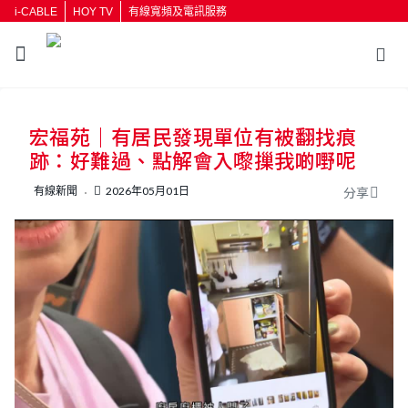
i-CABLE
HOY TV
有線寬頻及電訊服務
宏福苑｜有居民發現單位有被翻找痕
跡：好難過、點解會入嚟摷我啲嘢呢
有線新聞
2026年05月01日
分享