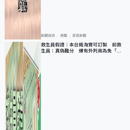
新聞資訊
港聞
首頁新聞
救生員假證｜本台揭淘寶可訂製 前救
生員：真偽難分 爆有外判商為免「封
池」沒做足檢查