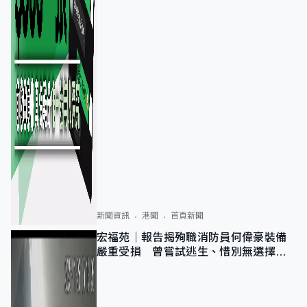
新聞資訊
港聞
首頁新聞
宏福苑｜報告揭殉職消防員何偉豪裝備
嚴重受損 曾嘗試逃生、惜別無選擇下
棄裝備墮樓