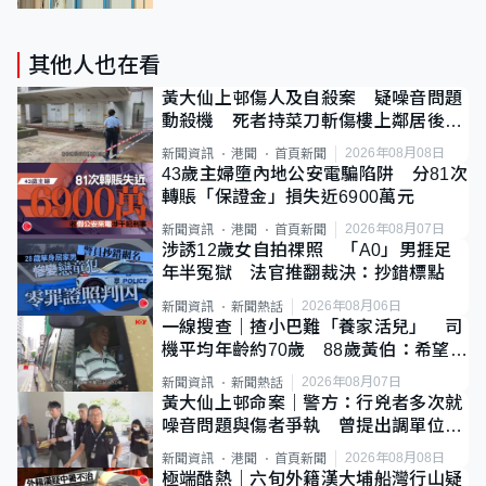
其他人也在看
黃大仙上邨傷人及自殺案 疑噪音問題
動殺機 死者持菜刀斬傷樓上鄰居後墮
斃
2026年08月08日
新聞資訊
港聞
首頁新聞
43歲主婦墮內地公安電騙陷阱 分81次
轉賬「保證金」損失近6900萬元
2026年08月07日
新聞資訊
港聞
首頁新聞
涉誘12歲女自拍祼照 「A0」男捱足
年半冤獄 法官推翻裁決：抄錯標點
2026年08月06日
新聞資訊
新聞熱話
一線搜查｜揸小巴難「養家活兒」 司
機平均年齡約70歲 88歲黃伯：希望一
直揸落去
2026年08月07日
新聞資訊
新聞熱話
黃大仙上邨命案｜警方：行兇者多次就
噪音問題與傷者爭執 曾提出調單位已
獲批
2026年08月08日
新聞資訊
港聞
首頁新聞
極端酷熱｜六旬外籍漢大埔船灣行山疑