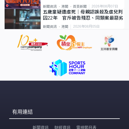
2026年08月07日
新聞資訊
港聞
首頁新聞
五歲童疑遭虐死｜母親認誤殺及虐兒判
囚22年 官斥被告殘忍、同類案最惡劣
2026年08月05日
新聞資訊
港聞
有用連結
新聞資訊
財經資訊
電視節目表