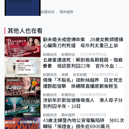
新聞資訊
兩岸國際
其他人也在看
勸未婚夫戒煙爆命案 28歲女教師連捅
心臟兩刀判死緩 母斥判太重已上訴
2026年08月05日
新聞資訊
新聞熱話
五歲童遭虐死｜解剖揭長期捱餓、傷痕
纍纍 母認罪判囚22年 官斥冷血：同
類案最惡劣
2026年08月05日
新聞資訊
港聞
首頁新聞
偶像「不點名」談粉絲越界 日女死忠
遭群起狙擊 掛繩開直播道歉後輕生
2026年08月06日
新聞資訊
新聞熱話
涉前年於新加坡機場傷人 港人母子分
別判囚半年、10日
2026年08月05日
新聞資訊
兩岸國際
43歲主婦墮內地公安電騙陷阱 分81次
轉賬「保證金」損失近6900萬元