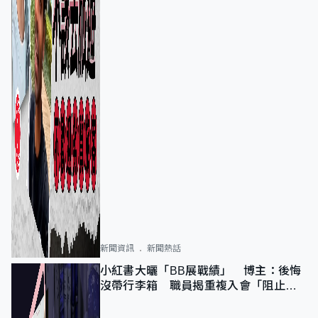
新聞資訊
新聞熱話
小紅書大曬「BB展戰績」 博主：後悔
沒帶行李箱 職員揭重複入會「阻止唔
到」