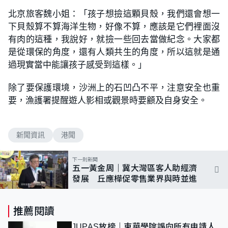
北京旅客魏小姐：「孩子想撿這顆貝殼，我們還會想一
下貝殼算不算海洋生物，好像不算，應該是它們裡面沒
有肉的這種，我說好，就撿一些回去當做紀念。大家都
是從環保的角度，還有人類共生的角度，所以這就是通
過現實當中能讓孩子感受到這樣。」
除了要保護環境，沙洲上的石凹凸不平，注意安全也重
要，漁護署提醒遊人影相或觀景時要顧及自身安全。
新聞資訊
港聞
下一則新聞
五一黃金周｜冀大灣區客人助經濟
發展 丘應樺促零售業界與時並進
推薦閱讀
JUPAS放榜｜東華學院誤向所有申請人