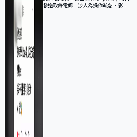
發送取錄電郵 涉人為操作疏忽、影響
11,139人