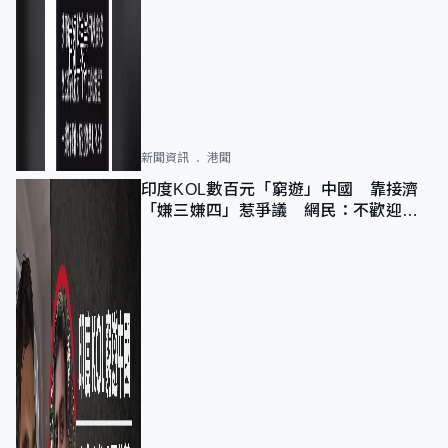
新聞資訊
港聞
印度KOL數百元「窮遊」中國 靠接濟
「嫌三嫌四」惹爭議 網民：不歡迎劣
質旅客