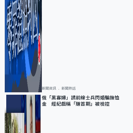
新聞資訊
新聞熱話
俄「黑寡婦」誘前線士兵閃婚騙撫恤
金 經紀戲稱「賺首期」被檢控