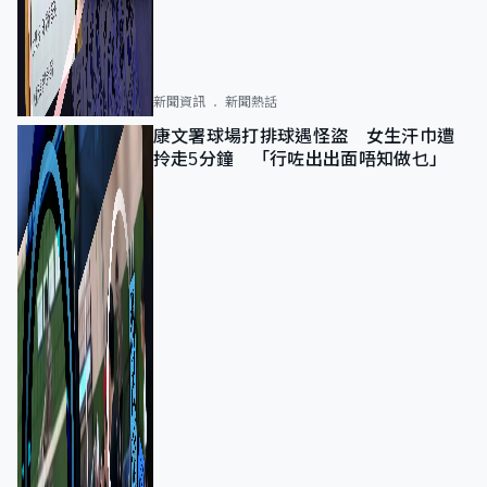
新聞資訊
新聞熱話
康文署球場打排球遇怪盜 女生汗巾遭
拎走5分鐘 「行咗出出面唔知做乜」