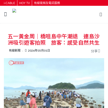
i-CABLE
HOY TV
有線寬頻及電訊服務
返回
五一黃金周｜橋咀島中午潮退 連島沙
按輸入鍵開始搜尋
洲吸引遊客拍照 旅客：感受自然共生
有線新聞
2026年05月01日
分享