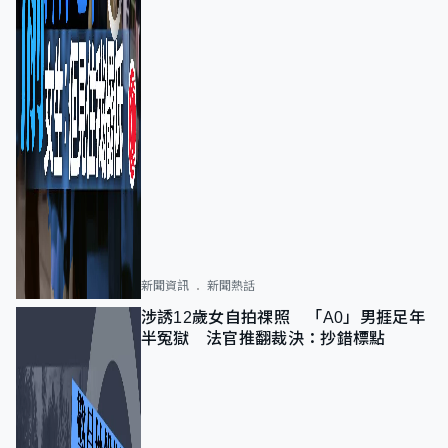
新聞資訊
新聞熱話
涉誘12歲女自拍祼照 「A0」男捱足年
半冤獄 法官推翻裁決：抄錯標點