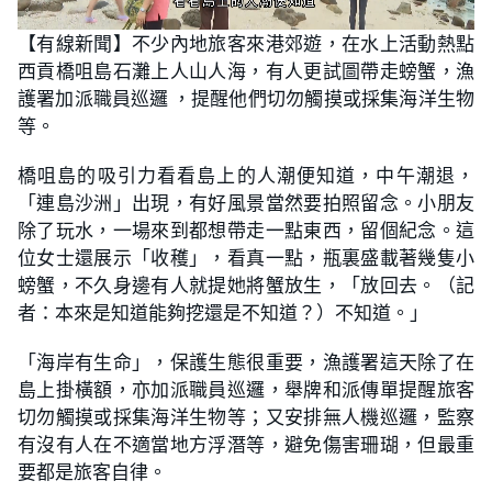
L
U
o
n
【有線新聞】不少內地旅客來港郊遊，在水上活動熱點
a
m
d
u
西貢橋咀島石灘上人山人海，有人更試圖帶走螃蟹，漁
e
t
d
e
:
護署加派職員巡邏 ，提醒他們切勿觸摸或採集海洋生物
2
2
等。
.
8
8
橋咀島的吸引力看看島上的人潮便知道，中午潮退，
%
「連島沙洲」出現，有好風景當然要拍照留念。小朋友
除了玩水，一場來到都想帶走一點東西，留個紀念。這
位女士還展示「收穫」，看真一點，瓶裏盛載著幾隻小
螃蟹，不久身邊有人就提她將蟹放生，「放回去。（記
者：本來是知道能夠挖還是不知道？）不知道。」
「海岸有生命」，保護生態很重要，漁護署這天除了在
島上掛橫額，亦加派職員巡邏，舉牌和派傳單提醒旅客
切勿觸摸或採集海洋生物等；又安排無人機巡邏，監察
有沒有人在不適當地方浮潛等，避免傷害珊瑚，但最重
要都是旅客自律。