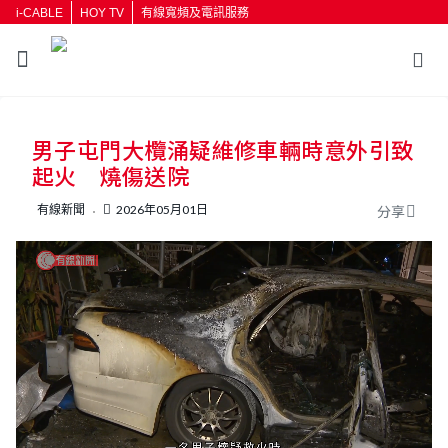
i-CABLE
HOY TV
有線寬頻及電訊服務
返回
男子屯門大欖涌疑維修車輛時意外引致
按輸入鍵開始搜尋
起火 燒傷送院
有線新聞
2026年05月01日
分享