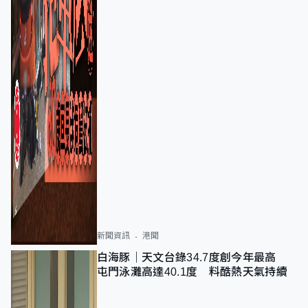
新聞資訊
港聞
白海豚｜天文台錄34.7度創今年最高
屯門泳灘高達40.1度 料酷熱天氣持續