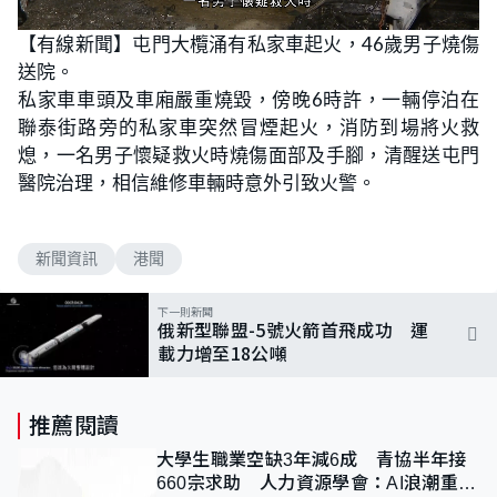
L
U
o
n
【有線新聞】屯門大欖涌有私家車起火，46歲男子燒傷
a
m
d
u
送院。
e
t
d
e
:
私家車車頭及車廂嚴重燒毀，傍晚6時許，一輛停泊在
1
0
聯泰街路旁的私家車突然冒煙起火，消防到場將火救
0
.
熄，一名男子懷疑救火時燒傷面部及手腳，清醒送屯門
0
0
醫院治理，相信維修車輛時意外引致火警。
%
新聞資訊
港聞
下一則新聞
俄新型聯盟-5號火箭首飛成功 運
載力增至18公噸
推薦閱讀
大學生職業空缺3年減6成 青協半年接
660宗求助 人力資源學會：AI浪潮重整