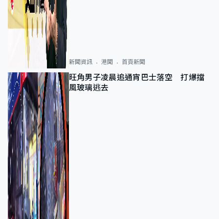
新聞資訊
港聞
首頁新聞
旺角男子凌晨追通宵巴士落空 打爆擋
風玻璃逃去