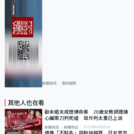
新聞資訊
兩岸國際
其他人也在看
勸未婚夫戒煙爆命案 28歲女教師連捅
心臟兩刀判死緩 母斥判太重已上訴
2026年08月05日
新聞資訊
新聞熱話
偶像「不點名」談粉絲越界 日女死忠