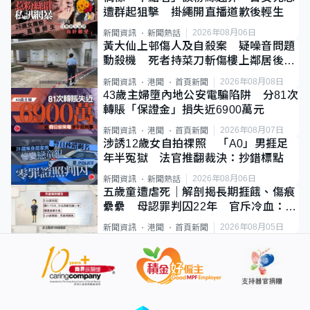
遭群起狙擊 掛繩開直播道歉後輕生
2026年08月06日
新聞資訊
新聞熱話
黃大仙上邨傷人及自殺案 疑噪音問題
動殺機 死者持菜刀斬傷樓上鄰居後墮
斃
2026年08月08日
新聞資訊
港聞
首頁新聞
43歲主婦墮內地公安電騙陷阱 分81次
轉賬「保證金」損失近6900萬元
2026年08月07日
新聞資訊
港聞
首頁新聞
涉誘12歲女自拍祼照 「A0」男捱足
年半冤獄 法官推翻裁決：抄錯標點
2026年08月06日
新聞資訊
新聞熱話
五歲童遭虐死｜解剖揭長期捱餓、傷痕
纍纍 母認罪判囚22年 官斥冷血：同
類案最惡劣
2026年08月05日
新聞資訊
港聞
首頁新聞