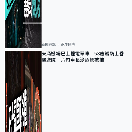
新聞資訊
兩岸國際
東涌機場巴士撞電單車 58歲鐵騎士昏
迷送院 六旬車長涉危駕被捕