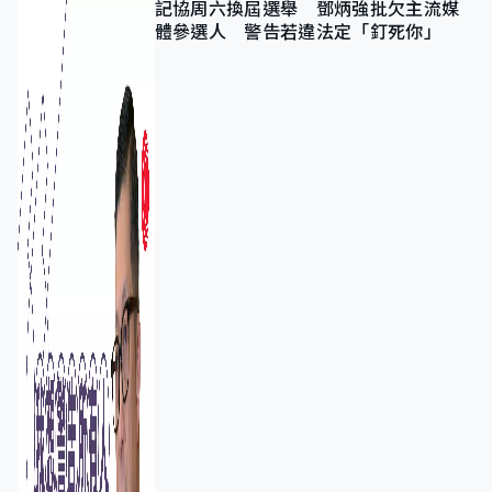
記協周六換屆選舉 鄧炳強批欠主流媒
體參選人 警告若違法定「釘死你」