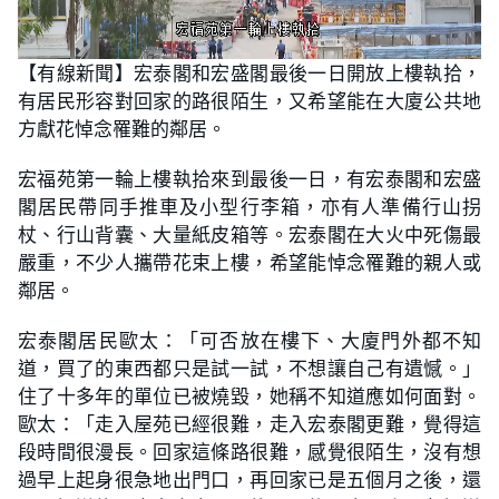
L
U
o
n
【有線新聞】宏泰閣和宏盛閣最後一日開放上樓執拾，
a
m
d
u
有居民形容對回家的路很陌生，又希望能在大廈公共地
e
t
d
e
:
方獻花悼念罹難的鄰居。
1
7
.
宏福苑第一輪上樓執拾來到最後一日，有宏泰閣和宏盛
0
9
閣居民帶同手推車及小型行李箱，亦有人準備行山拐
%
杖、行山背囊、大量紙皮箱等。宏泰閣在大火中死傷最
嚴重，不少人攜帶花束上樓，希望能悼念罹難的親人或
鄰居。
宏泰閣居民歐太：「可否放在樓下、大廈門外都不知
道，買了的東西都只是試一試，不想讓自己有遺憾。」
住了十多年的單位已被燒毀，她稱不知道應如何面對。
歐太：「走入屋苑已經很難，走入宏泰閣更難，覺得這
段時間很漫長。回家這條路很難，感覺很陌生，沒有想
過早上起身很急地出門口，再回家已是五個月之後，還