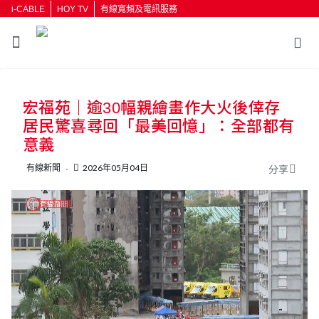
i-CABLE
HOY TV
有線寬頻及電訊服務
返回
宏福苑｜逾30幅親繪畫作大火後倖存
按輸入鍵開始搜尋
居民驚喜尋回「最美回憶」：全部都有
意義
有線新聞
2026年05月04日
分享