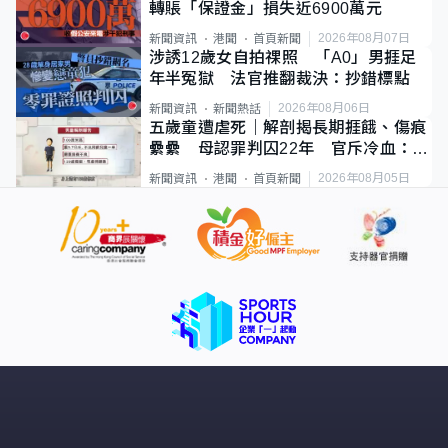
轉賬「保證金」損失近6900萬元
2026年08月07日
新聞資訊
港聞
首頁新聞
涉誘12歲女自拍祼照 「A0」男捱足
年半冤獄 法官推翻裁決：抄錯標點
2026年08月06日
新聞資訊
新聞熱話
五歲童遭虐死｜解剖揭長期捱餓、傷痕
纍纍 母認罪判囚22年 官斥冷血：同
類案最惡劣
2026年08月05日
新聞資訊
港聞
首頁新聞