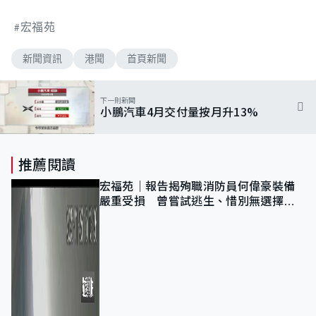
宏福苑
新聞資訊
港聞
首頁新聞
下一則新聞
小鵬汽車4月交付量按月升13%
推薦閱讀
宏福苑｜報告揭殉職消防員何偉豪裝備
嚴重受損 曾嘗試逃生、惜別無選擇下
棄裝備墮樓