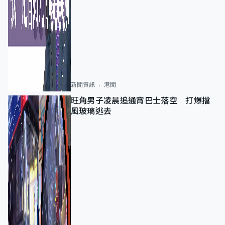
新聞資訊
港聞
旺角男子凌晨追通宵巴士落空 打爆擋
風玻璃逃去