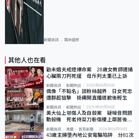
新聞資訊
兩岸國際
其他人也在看
勸未婚夫戒煙爆命案 28歲女教師連捅
心臟兩刀判死緩 母斥判太重已上訴
2026年08月05日
新聞資訊
新聞熱話
偶像「不點名」談粉絲越界 日女死忠
遭群起狙擊 掛繩開直播道歉後輕生
2026年08月06日
新聞資訊
新聞熱話
黃大仙上邨傷人及自殺案 疑噪音問題
動殺機 死者持菜刀斬傷樓上鄰居後墮
斃
2026年08月08日
新聞資訊
港聞
首頁新聞
43歲主婦墮內地公安電騙陷阱 分81次