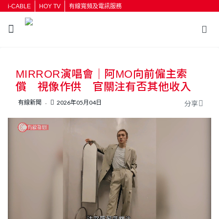
i-CABLE
HOY TV
有線寬頻及電訊服務
返回
MIRROR演唱會｜阿MO向前僱主索
按輸入鍵開始搜尋
償 視像作供 官關注有否其他收入
有線新聞
2026年05月04日
分享