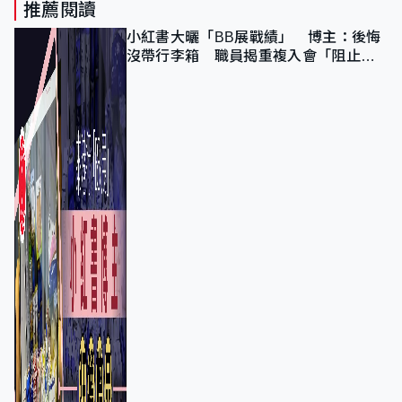
推薦閱讀
小紅書大曬「BB展戰績」 博主：後悔
沒帶行李箱 職員揭重複入會「阻止唔
到」