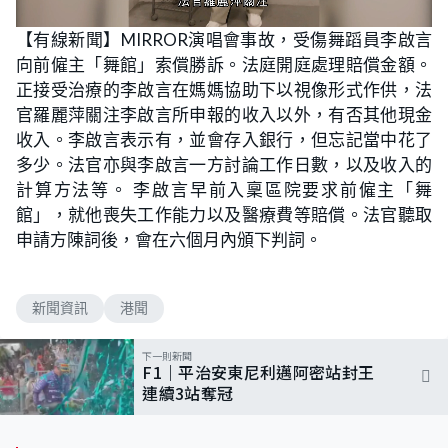
L
U
o
n
【有線新聞】MIRROR演唱會事故，受傷舞蹈員李啟言
a
m
d
u
向前僱主「舞館」索償勝訴。法庭開庭處理賠償金額。
e
t
d
e
:
正接受治療的李啟言在媽媽協助下以視像形式作供，法
5
5
官羅麗萍關注李啟言所申報的收入以外，有否其他現金
.
1
收入。李啟言表示有，並會存入銀行，但忘記當中花了
0
%
多少。法官亦與李啟言一方討論工作日數，以及收入的
計算方法等。 李啟言早前入稟區院要求前僱主「舞
館」，就他喪失工作能力以及醫療費等賠償。法官聽取
申請方陳詞後，會在六個月內頒下判詞。
新聞資訊
港聞
下一則新聞
F1｜平治安東尼利邁阿密站封王
連續3站奪冠