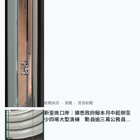
新聞資訊
港聞
首頁新聞
新皇崗口岸｜據悉政府擬本月中起辦至
少四場大型演練 動員逾三萬公務員人
次測試