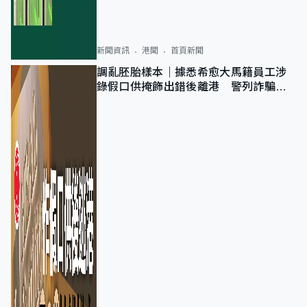
新聞資訊
港聞
首頁新聞
調亂胚胎樣本｜據悉希愈大馬籍員工涉
錄假口供掩飾出錯後離港 警列詐騙
正通緝在逃人士