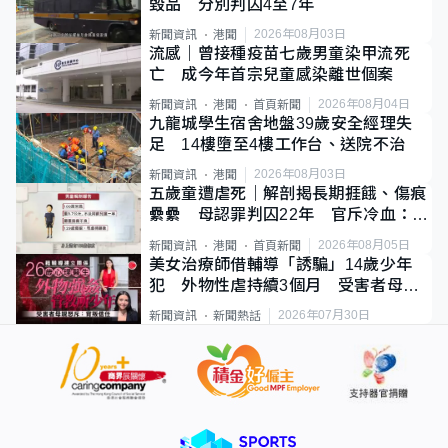
毀品 分別判囚4至7年
2026年08月03日
新聞資訊
港聞
流感｜曾接種疫苗七歲男童染甲流死
亡 成今年首宗兒童感染離世個案
2026年08月04日
新聞資訊
港聞
首頁新聞
九龍城學生宿舍地盤39歲安全經理失
足 14樓墮至4樓工作台、送院不治
2026年08月03日
新聞資訊
港聞
五歲童遭虐死｜解剖揭長期捱餓、傷痕
纍纍 母認罪判囚22年 官斥冷血：同
類案最惡劣
2026年08月05日
新聞資訊
港聞
首頁新聞
美女治療師借輔導「誘騙」14歲少年
犯 外物性虐持續3個月 受害者母：
要保護其他人
2026年07月30日
新聞資訊
新聞熱話