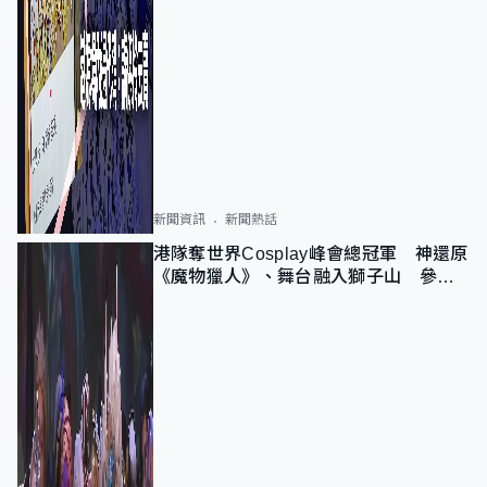
新聞資訊
新聞熱話
港隊奪世界Cosplay峰會總冠軍 神還原
《魔物獵人》、舞台融入獅子山 參賽
者：讓大家認識香港