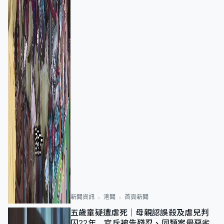
新聞資訊
港聞
首頁新聞
五歲童疑遭虐死｜母親認誤殺及虐兒判
囚22年 官斥被告殘忍、同類案最惡劣