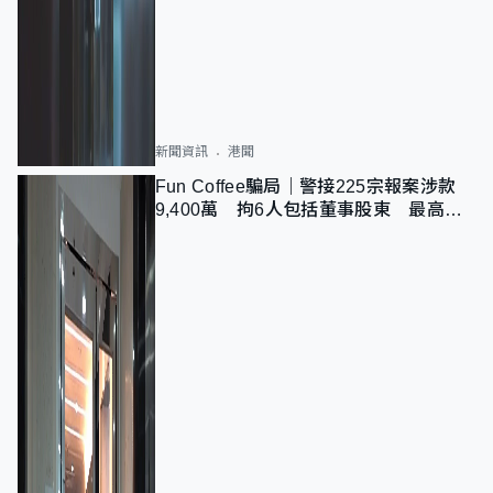
新聞資訊
港聞
Fun Coffee騙局｜警接225宗報案涉款
9,400萬 拘6人包括董事股東 最高金
額一宗涉近千萬