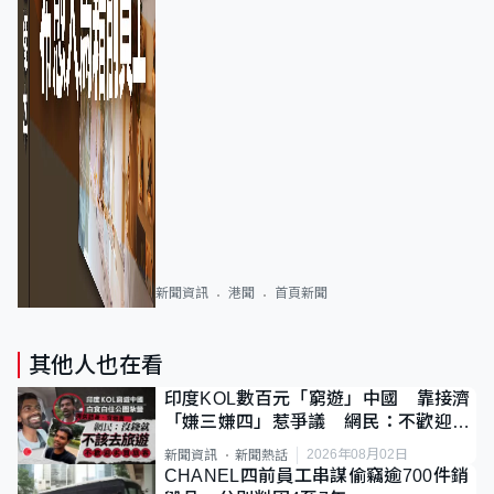
新聞資訊
港聞
首頁新聞
其他人也在看
印度KOL數百元「窮遊」中國 靠接濟
「嫌三嫌四」惹爭議 網民：不歡迎劣
質旅客
2026年08月02日
新聞資訊
新聞熱話
CHANEL四前員工串謀偷竊逾700件銷