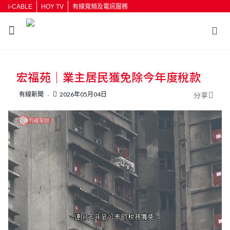
i-CABLE
HOY TV
有線寬頻及電訊服務
返回
宏福苑｜業主居民獲免除今年度稅款
按輸入鍵開始搜尋
有線新聞
2026年05月04日
分享
L
U
o