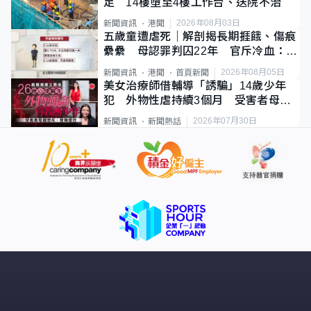
足 14樓墮至4樓工作台、送院不治
2026年08月03日
新聞資訊
港聞
五歲童遭虐死｜解剖揭長期捱餓、傷痕
纍纍 母認罪判囚22年 官斥冷血：同
類案最惡劣
2026年08月05日
新聞資訊
港聞
首頁新聞
美女治療師借輔導「誘騙」14歲少年
犯 外物性虐持續3個月 受害者母：
要保護其他人
2026年07月30日
新聞資訊
新聞熱話