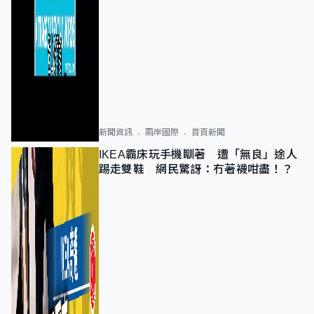
新聞資訊
兩岸國際
首頁新聞
IKEA霸床玩手機瞓著 遭「無良」途人
踢走雙鞋 網民驚訝：冇著襪咁盡！？