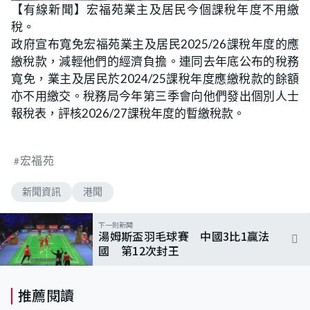
n
【有線新聞】宏福苑業主及居民今個課稅年度不用繳
a
m
d
u
稅。
e
t
d
e
:
政府宣布寬免宏福苑業主及居民2025/26課稅年度的應
8
5
繳稅款，減輕他們的經濟負擔。連同去年底公布的稅務
.
7
寬免，業主及居民於2024/25課稅年度應繳稅款的餘額
1
%
亦不用繳交。稅務局今年第三季會向他們發出個別人士
報稅表，評核2026/27課稅年度的暫繳稅款。
宏福苑
新聞資訊
港聞
下一則新聞
湯姆斯盃羽毛球賽 中國3比1贏法
國 第12次封王
推薦閱讀