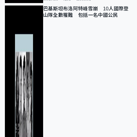
巴基斯坦布洛阿特峰雪崩 10人國際登
山隊全數罹難 包括一名中國公民