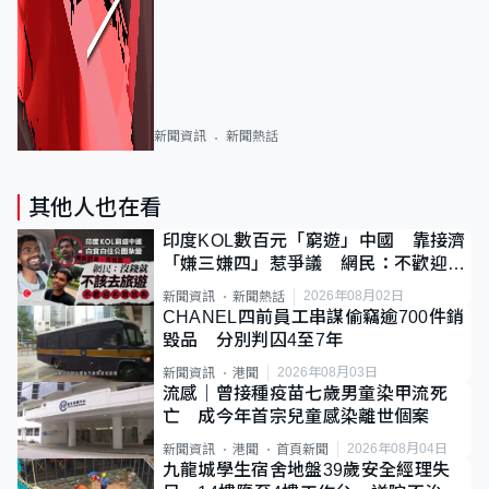
新聞資訊
新聞熱話
其他人也在看
印度KOL數百元「窮遊」中國 靠接濟
「嫌三嫌四」惹爭議 網民：不歡迎劣
質旅客
2026年08月02日
新聞資訊
新聞熱話
CHANEL四前員工串謀偷竊逾700件銷
毀品 分別判囚4至7年
2026年08月03日
新聞資訊
港聞
流感｜曾接種疫苗七歲男童染甲流死
亡 成今年首宗兒童感染離世個案
2026年08月04日
新聞資訊
港聞
首頁新聞
九龍城學生宿舍地盤39歲安全經理失