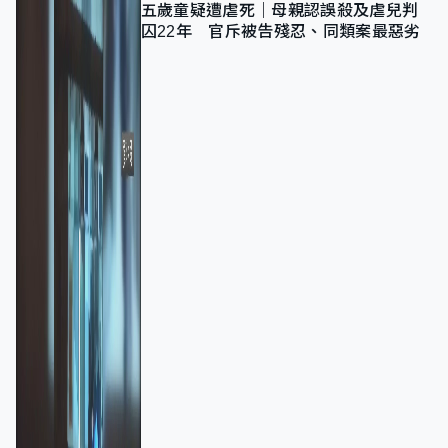
五歲童疑遭虐死｜母親認誤殺及虐兒判
囚22年 官斥被告殘忍、同類案最惡劣