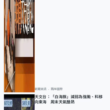
新聞資訊
兩岸國際
天文台：「白海豚」減弱為強颱、料移
向東海 周末天氣酷熱