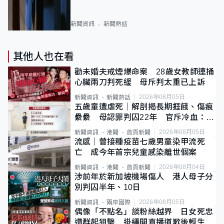
新聞資訊
新聞熱話
其他人也在看
勸未婚夫戒煙爆命案 28歲女教師連捅
心臟兩刀判死緩 母斥判太重已上訴
2026年08月05日
新聞資訊
新聞熱話
五歲童遭虐死｜解剖揭長期捱餓、傷痕
纍纍 母認罪判囚22年 官斥冷血：同
類案最惡劣
2026年08月05日
新聞資訊
港聞
首頁新聞
流感｜曾接種疫苗七歲男童染甲流死
亡 成今年首宗兒童感染離世個案
2026年08月04日
新聞資訊
港聞
首頁新聞
涉前年於新加坡機場傷人 港人母子分
別判囚半年、10日
2026年08月05日
新聞資訊
兩岸國際
偶像「不點名」談粉絲越界 日女死忠
遭群起狙擊 掛繩開直播道歉後輕生