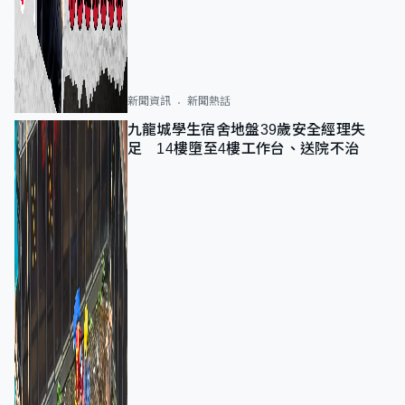
新聞資訊
新聞熱話
九龍城學生宿舍地盤39歲安全經理失
足 14樓墮至4樓工作台、送院不治