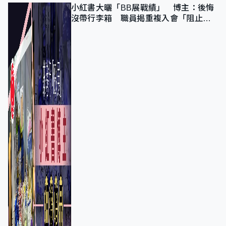
小紅書大曬「BB展戰績」 博主：後悔
沒帶行李箱 職員揭重複入會「阻止唔
到」