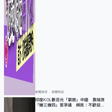
新聞資訊
新聞熱話
印度KOL數百元「窮遊」中國 靠接濟
「嫌三嫌四」惹爭議 網民：不歡迎劣
質旅客