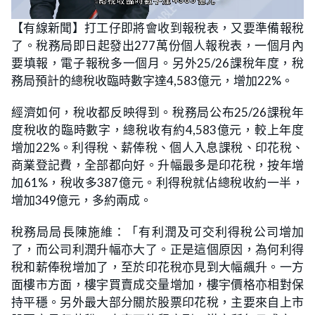
L
U
o
n
【有線新聞】打工仔即將會收到報稅表，又要準備報稅
a
m
d
u
了。稅務局即日起發出277萬份個人報稅表，一個月內
e
t
d
e
:
要填報，電子報稅多一個月。另外25/26課稅年度，稅
2
3
務局預計的總稅收臨時數字達4,583億元，增加22%。
.
0
8
經濟如何，稅收都反映得到。稅務局公布25/26課稅年
%
度稅收的臨時數字，總稅收有約4,583億元，較上年度
增加22%。利得稅、薪俸稅、個人入息課稅、印花稅、
商業登記費，全部都向好。升幅最多是印花稅，按年增
加61%，稅收多387億元。利得稅就佔總稅收約一半，
增加349億元，多約兩成。
稅務局局長陳施維：「有利潤及可交利得稅公司增加
了，而公司利潤升幅亦大了。正是這個原因，為何利得
稅和薪俸稅增加了，至於印花稅亦見到大幅飆升。一方
面樓市方面，樓宇買賣成交量增加，樓宇價格亦相對保
持平穩。另外最大部分關於股票印花稅，主要來自上市