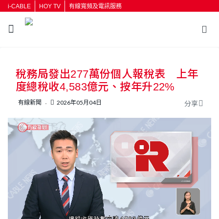
i-CABLE
HOY TV
有線寬頻及電訊服務
返回
稅務局發出277萬份個人報稅表 上年
按輸入鍵開始搜尋
度總稅收4,583億元、按年升22%
有線新聞
2026年05月04日
分享