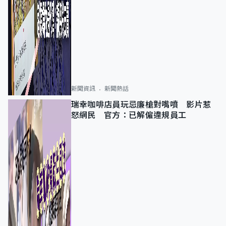
新聞資訊
新聞熱話
瑞幸咖啡店員玩忌廉槍對嘴噴 影片惹
怒網民 官方：已解僱違規員工