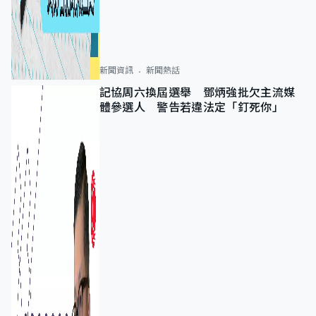
新聞資訊
新聞熱話
記協周六換屆選舉 鄧炳強批欠主流媒
體參選人 警告若違法定「釘死你」