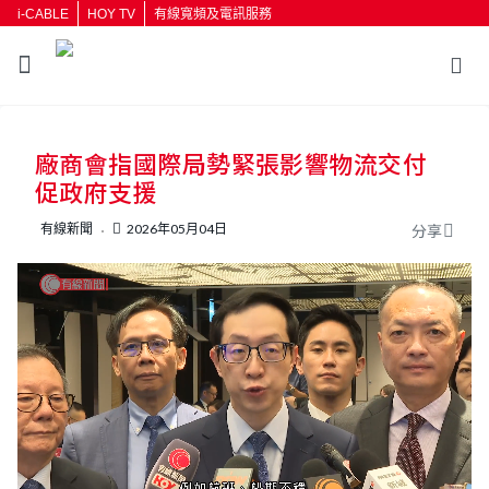
i-CABLE
HOY TV
有線寬頻及電訊服務
返回
廠商會指國際局勢緊張影響物流交付
按輸入鍵開始搜尋
促政府支援
有線新聞
2026年05月04日
分享