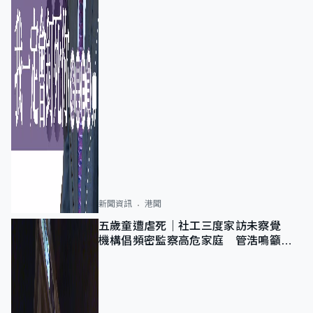
新聞資訊
港聞
五歲童遭虐死｜社工三度家訪未察覺
機構倡頻密監察高危家庭 管浩鳴籲加
強跨部門協作