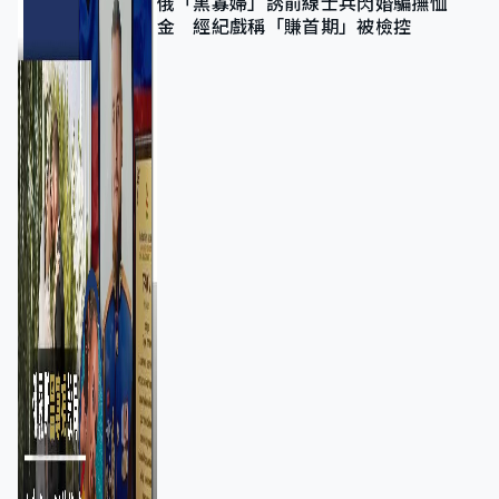
俄「黑寡婦」誘前線士兵閃婚騙撫恤
金 經紀戲稱「賺首期」被檢控