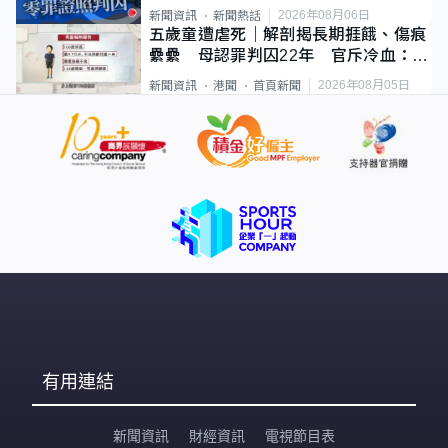
2026年08月06日
新聞資訊
新聞熱話
五歲童遭虐死｜解剖揭長期捱餓、傷痕
纍纍 母認罪判囚22年 官斥冷血：同
類案最惡劣
2026年08月05日
新聞資訊
港聞
首頁新聞
有用連結
新聞資訊
財經資訊
電視節目表