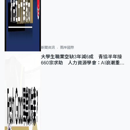
新聞資訊
兩岸國際
大學生職業空缺3年減6成 青協半年接
660宗求助 人力資源學會：AI浪潮重整
職位需求