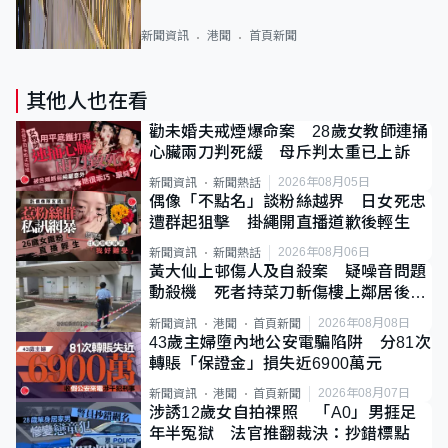
新聞資訊
港聞
首頁新聞
其他人也在看
勸未婚夫戒煙爆命案 28歲女教師連捅
心臟兩刀判死緩 母斥判太重已上訴
2026年08月05日
新聞資訊
新聞熱話
偶像「不點名」談粉絲越界 日女死忠
遭群起狙擊 掛繩開直播道歉後輕生
2026年08月06日
新聞資訊
新聞熱話
黃大仙上邨傷人及自殺案 疑噪音問題
動殺機 死者持菜刀斬傷樓上鄰居後墮
斃
2026年08月08日
新聞資訊
港聞
首頁新聞
43歲主婦墮內地公安電騙陷阱 分81次
轉賬「保證金」損失近6900萬元
2026年08月07日
新聞資訊
港聞
首頁新聞
涉誘12歲女自拍祼照 「A0」男捱足
年半冤獄 法官推翻裁決：抄錯標點