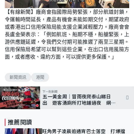
L
U
o
n
【有線新聞】廠商會指國際局勢緊張，部分航道封鎖，
a
m
d
u
令運輸時間延長，產品有機會未能如期交付，期望政府
e
t
d
e
:
或香港出口信用保險局能支援企業減輕壓力。廠商會會
8
5
長盧金榮表示：「例如航班、船期不穩，船艙緊張，上
.
7
游供應鏈延遲，令我們交付期可能推遲了兩至三星期。
1
%
信用保險局希望可以幫到這些企業，在出口信用風險方
面，或者應收、違約方面，可以提供更多保護。」
新聞資訊
港聞
下一則新聞
五一黃金周｜冒雨夜爬泰山睇日
出 遊客湧廁所打地鋪過夜 網民
嘆佩服：真能吃苦
推薦閱讀
旺角男子凌晨追通宵巴士落空 打爆擋