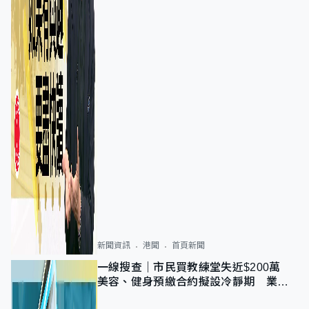
新聞資訊
港聞
首頁新聞
一線搜查｜市民買教練堂失近$200萬
美容、健身預繳合約擬設冷靜期 業界
憂退款計法對商戶不公