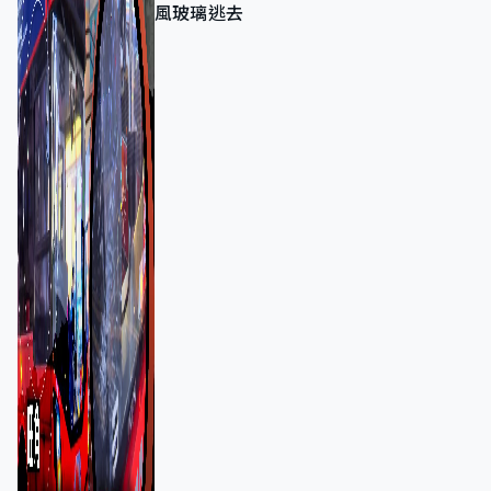
風玻璃逃去