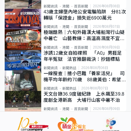
斃
2026年08月08日
新聞資訊
港聞
首頁新聞
43歲主婦墮內地公安電騙陷阱 分81次
轉賬「保證金」損失近6900萬元
2026年08月07日
新聞資訊
港聞
首頁新聞
極端酷熱｜六旬外籍漢大埔船灣行山疑
中暑亡 山藝教練：高溫高濕度不宜遠
足
2026年08月09日
新聞資訊
港聞
首頁新聞
涉誘12歲女自拍祼照 「A0」男捱足
年半冤獄 法官推翻裁決：抄錯標點
2026年08月06日
新聞資訊
新聞熱話
一線搜查｜揸小巴難「養家活兒」 司
機平均年齡約70歲 88歲黃伯：希望一
直揸落去
2026年08月07日
新聞資訊
新聞熱話
天文台錄36.9度破紀錄 上水飆至39.8
度創全港新高 大埔行山客中暑不治
2026年08月09日
新聞資訊
港聞
首頁新聞