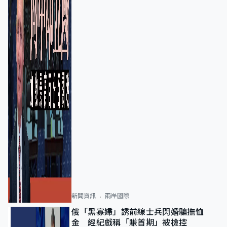
新聞資訊
兩岸國際
俄「黑寡婦」誘前線士兵閃婚騙撫恤
金 經紀戲稱「賺首期」被檢控