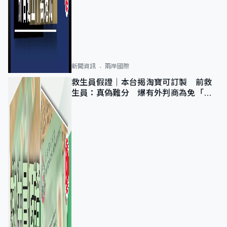
新聞資訊
兩岸國際
救生員假證｜本台揭淘寶可訂製 前救
生員：真偽難分 爆有外判商為免「封
池」沒做足檢查