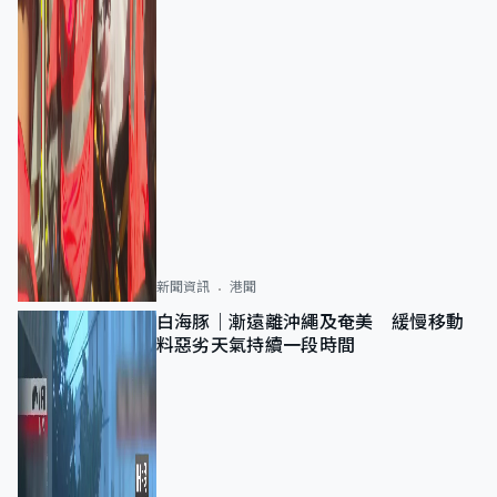
新聞資訊
港聞
白海豚｜漸遠離沖繩及奄美 緩慢移動
料惡劣天氣持續一段時間