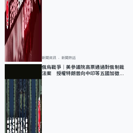
新聞資訊
新聞熱話
俄烏戰爭｜美參議院高票通過對俄制裁
法案 授權特朗普向中印等五國加徵
100%關稅