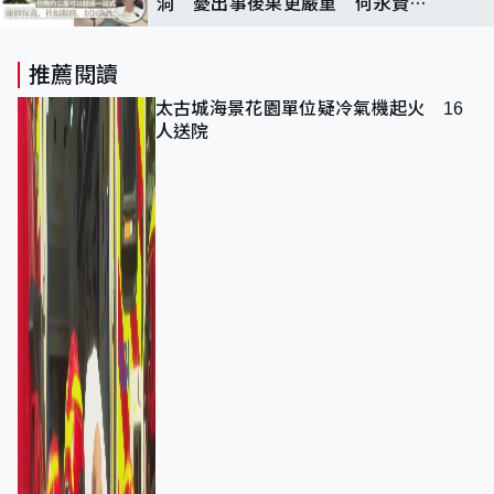
洞 憂出事後果更嚴重 何永賢：
建築署有角色
推薦閱讀
太古城海景花園單位疑冷氣機起火 16
人送院