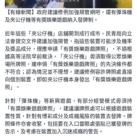
L
U
o
n
【有線新聞】政府建議修例加強規管網吧，還有彈珠機
a
m
d
u
及夾公仔機等有獎娛樂遊戲納入發牌制。
e
t
d
e
:
2
近年這些「夾公仔機」店舖開到成行成市，民青局向立
3
.
法會提交文件建議加強規管，指這些裝置可能涉及機率
4
8
及獎品成分，理應申請「有獎娛樂遊戲牌照」，不過根
%
據高等法院早前裁決，「夾公仔機」毋須取得公眾娛樂
場所牌照，連申領「有獎娛樂遊戲牌照」的先決條件都
不符合；認為情況並不理想，建議修例容許牌照處直接
向個別裝置，即如夾公仔機本身發出「有獎娛樂遊戲牌
照」。
針對「彈珠機」等新興遊戲，有部分經營模式毋須持
「有獎娛樂遊戲牌照」，建議讓牌照處可以根據遊戲裝
置性質，針對有博彩成分及成癮風險的裝置去發牌。牌
照條件亦會收緊，包括要在入口當眼處張貼已獲發牌的
告示，及考慮在裝置加入沉迷成癮的警告。