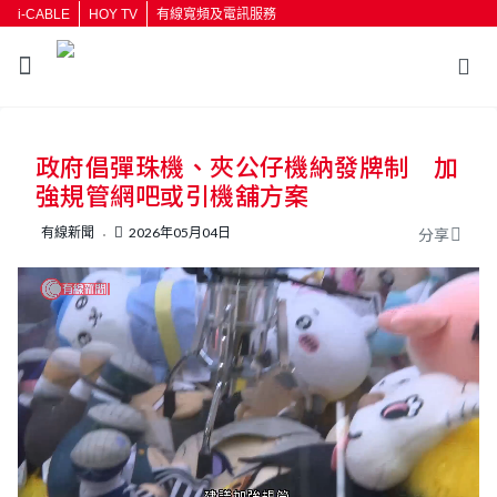
i-CABLE
HOY TV
有線寬頻及電訊服務
返回
政府倡彈珠機、夾公仔機納發牌制 加
按輸入鍵開始搜尋
強規管網吧或引機舖方案
有線新聞
2026年05月04日
分享