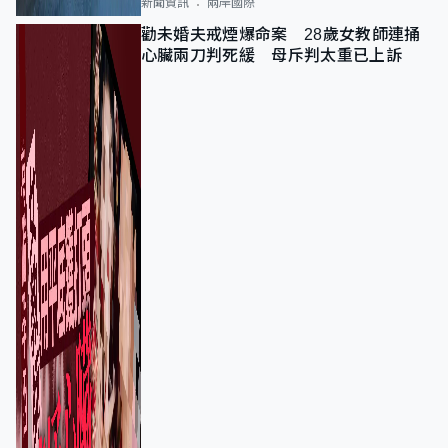
新聞資訊
兩岸國際
勸未婚夫戒煙爆命案 28歲女教師連捅
心臟兩刀判死緩 母斥判太重已上訴