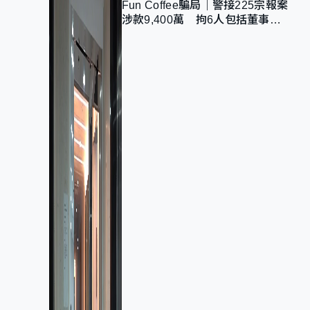
Fun Coffee騙局｜警接225宗報案
涉款9,400萬 拘6人包括董事股
東 最高金額一宗涉近千萬