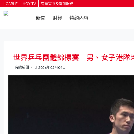
i-CABLE
HOY TV
有線寬頻及電訊服務
新聞
財經
特約內容
返回
世界乒乓團體錦標賽 男、女子港隊均
有線新聞
2026年05月04日