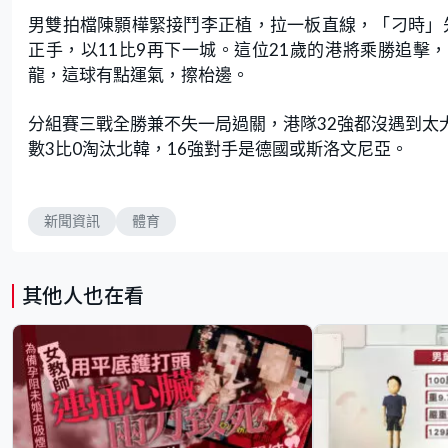
男雙拍檔陳顥樺緊接鬥李正植，拉一板直線，「刁時」先贏
正手，以11比9再下一城。這位21歲的港將乘勝追擊，
龍，這球有點運氣，擦枱邊。
分組賽三戰全勝兼不失一局過關，港隊32強都沒遇到太大
數3比0淘汰北韓，16強對手是德國或斯洛文尼亞。
新聞資訊
體育
其他人也在看