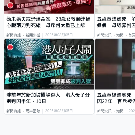
勸未婚夫戒煙爆命案 28歲女教師連捅
五歲童遭虐死｜
心臟兩刀判死緩 母斥判太重已上訴
纍纍 母認罪判囚
類案最惡劣
2026年08月05日
新聞資訊
新聞熱話
新聞資訊
港聞
首
涉前年於新加坡機場傷人 港人母子分
五歲童疑遭虐死
別判囚半年、10日
囚22年 官斥被
2026年08月05日
20
新聞資訊
兩岸國際
新聞資訊
港聞