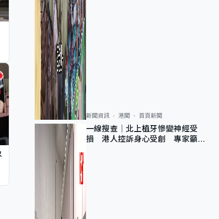
新聞資訊
港聞
首頁新聞
一線搜查｜北上植牙慘變神經受
損 港人控訴身心受創 專家籲理
性評估三大風險
忠