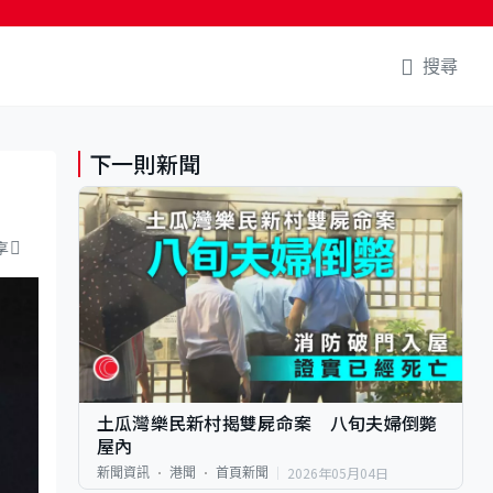
搜尋
下一則新聞
享
土瓜灣樂民新村揭雙屍命案 八旬夫婦倒斃
屋內
2026年05月04日
新聞資訊
港聞
首頁新聞