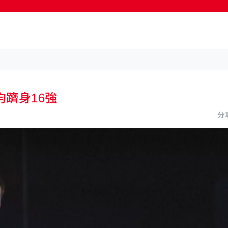
按輸入鍵開始搜尋
躋身16強
分