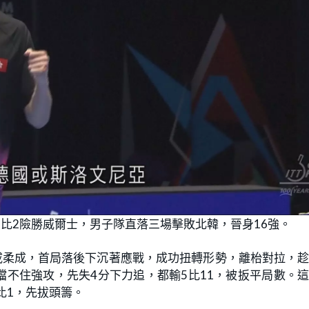
3比2險勝威爾士，男子隊直落三場擊敗北韓，晉身16強。
咸柔成，首局落後下沉著應戰，成功扭轉形勢，離枱對拉，
擋不住強攻，先失4分下力追，都輸5比11，被扳平局數。
3比1，先拔頭籌。