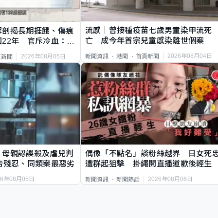
流感｜曾接種疫苗七歲男童染甲流死
解剖揭長期捱餓、傷痕
亡 成今年首宗兒童感染離世個案
22年 官斥冷血：同
2026年08月04日
新聞資訊
港聞
首頁新聞
2026年08月05日
頁新聞
｜母親認誤殺及虐兒判
偶像「不點名」談粉絲越界 日女死
告殘忍、同類案最惡劣
遭群起狙擊 掛繩開直播道歉後輕生
26年08月05日
2026年08月06日
新聞資訊
新聞熱話