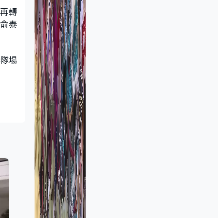
，再轉
對俞泰
港隊場