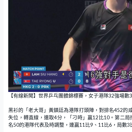
【有線新聞】世界乒乓團體錦標賽，女子港隊32強場數
黑衫的「老大哥」黃鎮廷為港隊打頭陣，對排名452的
失位，轉直線，連取4分，「刁時」贏12比10。第二局
名50的港隊代表及時調整，連贏11比9、11比6，局數