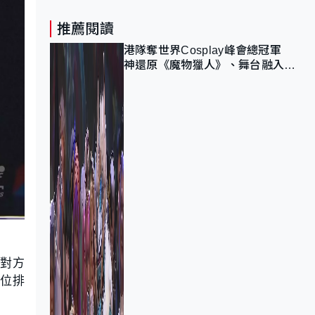
推薦閱讀
港隊奪世界Cosplay峰會總冠軍
神還原《魔物獵人》、舞台融入獅
子山 參賽者：讓大家認識香港
趁對方
這位排