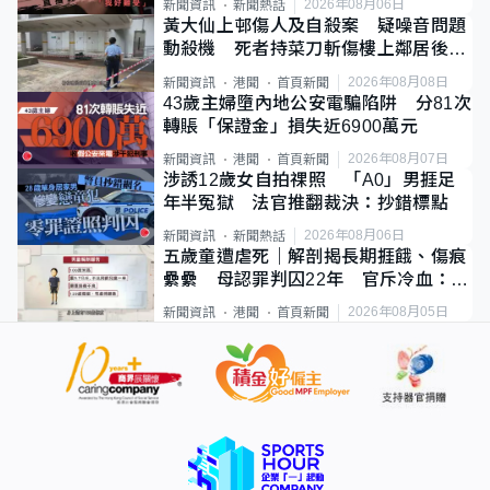
2026年08月06日
新聞資訊
新聞熱話
黃大仙上邨傷人及自殺案 疑噪音問題
動殺機 死者持菜刀斬傷樓上鄰居後墮
斃
2026年08月08日
新聞資訊
港聞
首頁新聞
43歲主婦墮內地公安電騙陷阱 分81次
轉賬「保證金」損失近6900萬元
2026年08月07日
新聞資訊
港聞
首頁新聞
涉誘12歲女自拍祼照 「A0」男捱足
年半冤獄 法官推翻裁決：抄錯標點
2026年08月06日
新聞資訊
新聞熱話
五歲童遭虐死｜解剖揭長期捱餓、傷痕
纍纍 母認罪判囚22年 官斥冷血：同
類案最惡劣
2026年08月05日
新聞資訊
港聞
首頁新聞