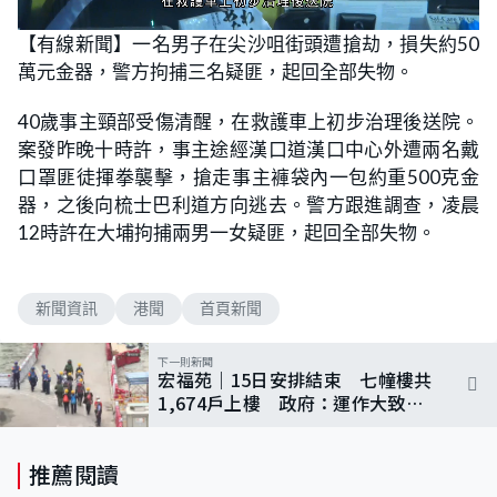
L
U
o
n
【有線新聞】一名男子在尖沙咀街頭遭搶劫，損失約50
a
m
d
u
萬元金器，警方拘捕三名疑匪，起回全部失物。
e
t
d
e
:
6
40歲事主頸部受傷清醒，在救護車上初步治理後送院。
6
.
案發昨晚十時許，事主途經漢口道漢口中心外遭兩名戴
6
7
口罩匪徒揮拳襲擊，搶走事主褲袋內一包約重500克金
%
器，之後向梳士巴利道方向逃去。警方跟進調查，凌晨
12時許在大埔拘捕兩男一女疑匪，起回全部失物。
新聞資訊
港聞
首頁新聞
下一則新聞
宏福苑｜15日安排結束 七幢樓共
1,674戶上樓 政府：運作大致暢
順
推薦閱讀