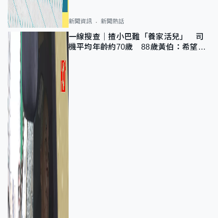
新聞資訊
新聞熱話
一線搜查｜揸小巴難「養家活兒」 司
機平均年齡約70歲 88歲黃伯：希望一
直揸落去