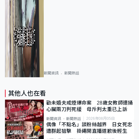
新聞資訊
新聞熱話
其他人也在看
勸未婚夫戒煙爆命案 28歲女教師連捅
心臟兩刀判死緩 母斥判太重已上訴
2026年08月05日
新聞資訊
新聞熱話
偶像「不點名」談粉絲越界 日女死忠
遭群起狙擊 掛繩開直播道歉後輕生