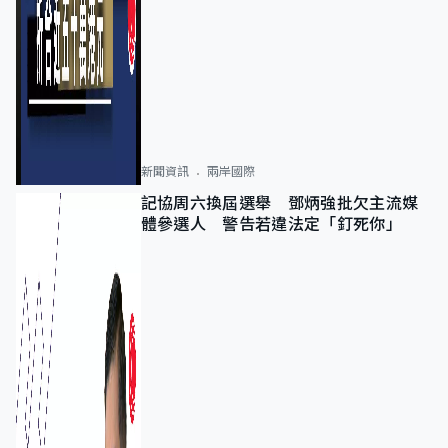
新聞資訊
兩岸國際
記協周六換屆選舉 鄧炳強批欠主流媒
體參選人 警告若違法定「釘死你」