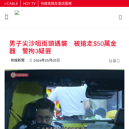
i-CABLE
HOY TV
有線寬頻及電訊服務
返回
男子尖沙咀街頭遇襲 被搶走$50萬金
按輸入鍵開始搜尋
器 警拘3疑匪
有線新聞
2026年05月05日
分享