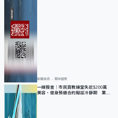
新聞資訊
兩岸國際
一線搜查｜市民買教練堂失近$200萬
美容、健身預繳合約擬設冷靜期 業界
憂退款計法對商戶不公