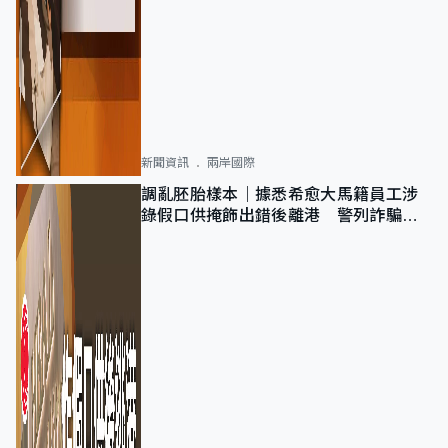
新聞資訊
兩岸國際
調亂胚胎樣本｜據悉希愈大馬籍員工涉
錄假口供掩飾出錯後離港 警列詐騙
正通緝在逃人士