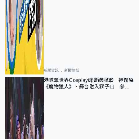
新聞資訊
新聞熱話
港隊奪世界Cosplay峰會總冠軍 神還原
《魔物獵人》、舞台融入獅子山 參賽
者：讓大家認識香港