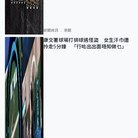
新聞資訊
港聞
康文署球場打排球遇怪盜 女生汗巾遭
拎走5分鐘 「行咗出出面唔知做乜」