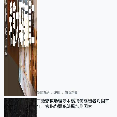
新聞資訊
港聞
首頁新聞
二級懲教助理涉木棍捅傷羈留者判囚三
年 官指帶頭犯法屬加刑因素