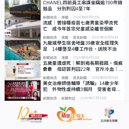
CHANEL四前員工串謀偷竊逾700件銷
毀品 分別判囚4至7年
2026年08月03日
新聞資訊
港聞
流感｜曾接種疫苗七歲男童染甲流死
亡 成今年首宗兒童感染離世個案
2026年08月04日
新聞資訊
港聞
首頁新聞
九龍城學生宿舍地盤39歲安全經理失
足 14樓墮至4樓工作台、送院不治
2026年08月03日
新聞資訊
港聞
五歲童遭虐死｜解剖揭長期捱餓、傷痕
纍纍 母認罪判囚22年 官斥冷血：同
類案最惡劣
2026年08月05日
新聞資訊
港聞
首頁新聞
美女治療師借輔導「誘騙」14歲少年
犯 外物性虐持續3個月 受害者母：
要保護其他人
2026年07月30日
新聞資訊
新聞熱話