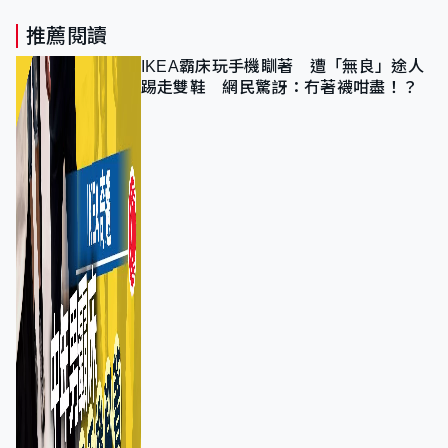
推薦閱讀
IKEA霸床玩手機瞓著 遭「無良」途人
踢走雙鞋 網民驚訝：冇著襪咁盡！？