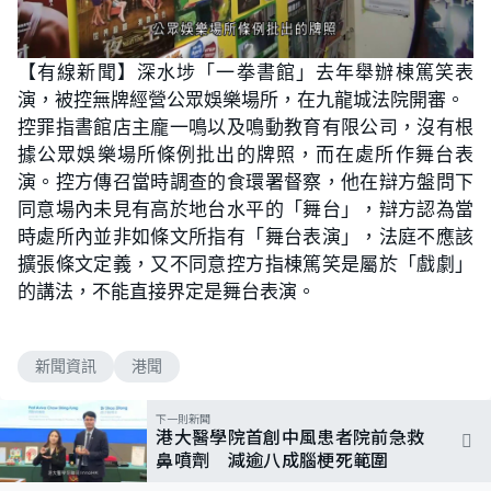
【有線新聞】深水埗「一拳書館」去年舉辦棟篤笑表
演，被控無牌經營公眾娛樂場所，在九龍城法院開審。
控罪指書館店主龐一鳴以及鳴動教育有限公司，沒有根
據公眾娛樂場所條例批出的牌照，而在處所作舞台表
演。控方傳召當時調查的食環署督察，他在辯方盤問下
同意場內未見有高於地台水平的「舞台」，辯方認為當
時處所內並非如條文所指有「舞台表演」，法庭不應該
擴張條文定義，又不同意控方指棟篤笑是屬於「戲劇」
的講法，不能直接界定是舞台表演。
新聞資訊
港聞
下一則新聞
港大醫學院首創中風患者院前急救
鼻噴劑 減逾八成腦梗死範圍