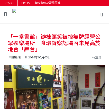
i-CABLE
HOY TV
有線寬頻及電訊服務
返回
「一拳書館」辦棟篤笑被控無牌經營公
按輸入鍵開始搜尋
眾娛樂場所 食環督察認場內未見高於
地台「舞台」
有線新聞
2026年05月05日
分享