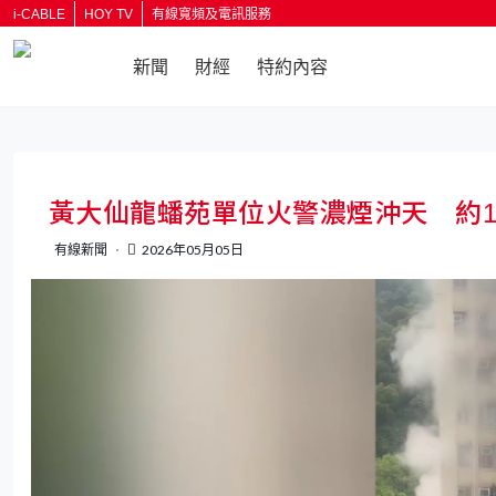
i-CABLE
HOY TV
有線寬頻及電訊服務
新聞
財經
特約內容
返回
黃大仙龍蟠苑單位火警濃煙沖天 約1
有線新聞
2026年05月05日