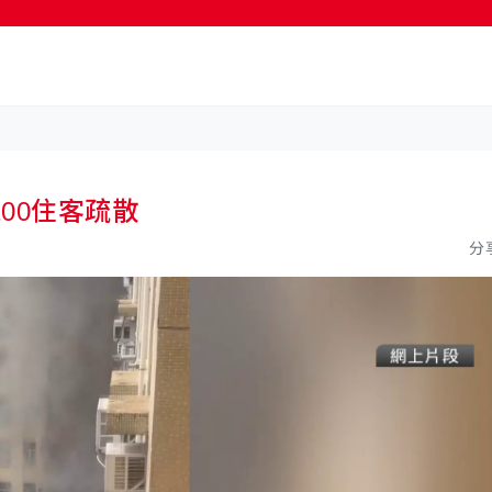
按輸入鍵開始搜尋
00住客疏散
分