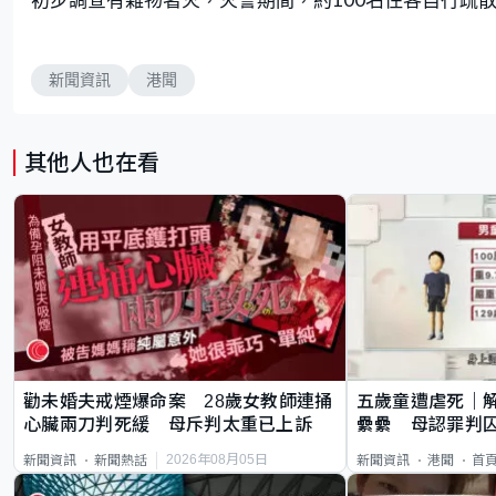
新聞資訊
港聞
其他人也在看
勸未婚夫戒煙爆命案 28歲女教師連捅
五歲童遭虐死｜
心臟兩刀判死緩 母斥判太重已上訴
纍纍 母認罪判囚
類案最惡劣
2026年08月05日
新聞資訊
新聞熱話
新聞資訊
港聞
首