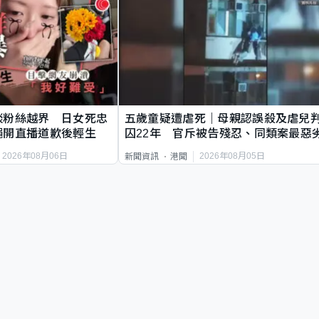
談粉絲越界 日女死忠
五歲童疑遭虐死｜母親認誤殺及虐兒
繩開直播道歉後輕生
囚22年 官斥被告殘忍、同類案最惡
2026年08月06日
2026年08月05日
新聞資訊
港聞