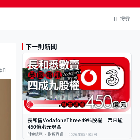
搜尋
下一則新聞
享
長和售VodafoneThree49%股權 帶來逾
450億港元現金
2026年05月05日
財金總覽
財經資訊