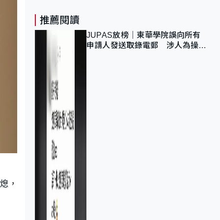
推薦閱讀
JUPAS放榜｜東華學院誤向所有
申請人發送取錄電郵 涉人為操作
疏忽、影響11,139人
撲熄，