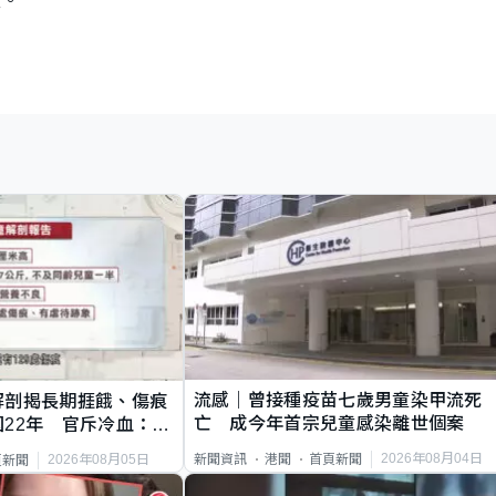
流感｜曾接種疫苗七歲男童染甲流死
解剖揭長期捱餓、傷痕
亡 成今年首宗兒童感染離世個案
22年 官斥冷血：同
2026年08月04日
新聞資訊
港聞
首頁新聞
2026年08月05日
頁新聞