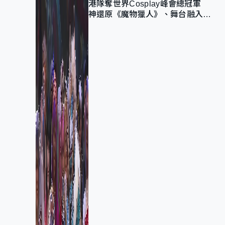
港隊奪世界Cosplay峰會總冠軍
神還原《魔物獵人》、舞台融入獅
子山 參賽者：讓大家認識香港