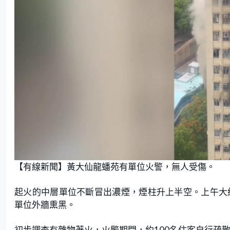
【有線新聞】黃大仙龍蟠苑有單位火警，無人受傷。
起火的中層單位不斷冒出濃煙，煙柱升上半空。上午大
單位外牆熏黑。
初步調查有雜物著火，火警期間，約100名住客自行疏