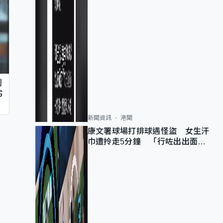
判
劣
新聞資訊
港聞
康文署球場打排球遇怪盜 女生汗
巾遭拎走5分鐘 「行咗出出面唔
知做乜」