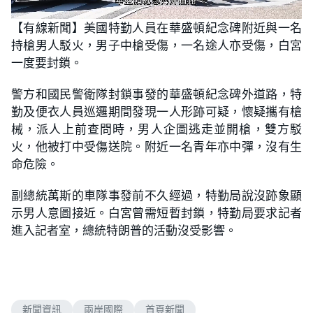
L
U
o
n
【有線新聞】美國特勤人員在華盛頓紀念碑附近與一名
a
m
d
u
持槍男人駁火，男子中槍受傷，一名途人亦受傷，白宮
e
t
d
e
:
一度要封鎖。
5
0
.
警方和國民警衛隊封鎖事發的華盛頓紀念碑外道路，特
9
4
勤及便衣人員巡邏期間發現一人形跡可疑，懷疑攜有槍
%
械，派人上前查問時，男人企圖逃走並開槍，雙方駁
火，他被打中受傷送院。附近一名青年亦中彈，沒有生
命危險。
副總統萬斯的車隊事發前不久經過，特勤局說沒跡象顯
示男人意圖接近。白宮曾需短暫封鎖，特勤局要求記者
進入記者室，總統特朗普的活動沒受影響。
新聞資訊
兩岸國際
首頁新聞