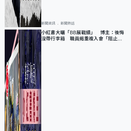
新聞資訊
新聞熱話
小紅書大曬「BB展戰績」 博主：後悔
沒帶行李箱 職員揭重複入會「阻止唔
到」