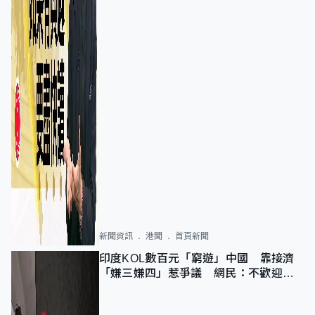
新聞資訊
港聞
首頁新聞
印度KOL數百元「窮遊」中國 靠接濟
「嫌三嫌四」惹爭議 網民：不歡迎劣
質旅客