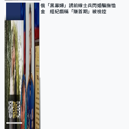
俄「黑寡婦」誘前線士兵閃婚騙撫恤
金 經紀戲稱「賺首期」被檢控