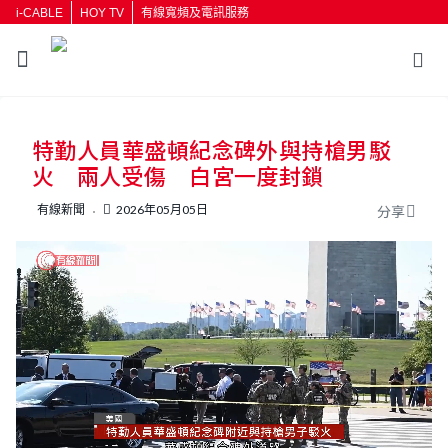
i-CABLE
HOY TV
有線寬頻及電訊服務
返回
特勤人員華盛頓紀念碑外與持槍男駁
按輸入鍵開始搜尋
火 兩人受傷 白宮一度封鎖
有線新聞
2026年05月05日
分享