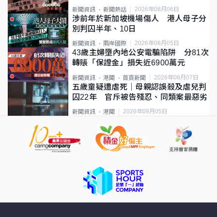
2026年08月06日
新聞資訊
新聞熱話
涉前年於新加坡機場傷人 港人母子分
別判囚半年、10日
2026年08月05日
新聞資訊
兩岸國際
43歲主婦墮內地公安電騙陷阱 分81次
轉賬「保證金」損失近6900萬元
2026年08月07日
新聞資訊
港聞
首頁新聞
五歲童疑遭虐死｜母親認誤殺及虐兒判
囚22年 官斥被告殘忍、同類案最惡劣
2026年08月05日
新聞資訊
港聞