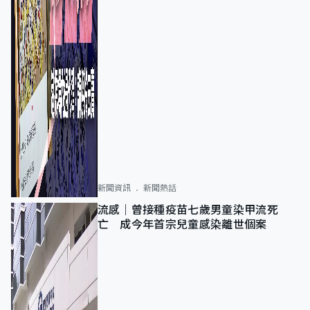
新聞資訊
新聞熱話
流感｜曾接種疫苗七歲男童染甲流死
亡 成今年首宗兒童感染離世個案