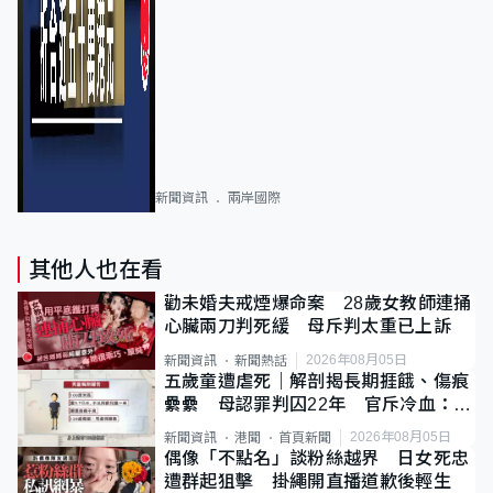
新聞資訊
兩岸國際
其他人也在看
勸未婚夫戒煙爆命案 28歲女教師連捅
心臟兩刀判死緩 母斥判太重已上訴
2026年08月05日
新聞資訊
新聞熱話
五歲童遭虐死｜解剖揭長期捱餓、傷痕
纍纍 母認罪判囚22年 官斥冷血：同
類案最惡劣
2026年08月05日
新聞資訊
港聞
首頁新聞
偶像「不點名」談粉絲越界 日女死忠
遭群起狙擊 掛繩開直播道歉後輕生