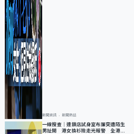
新聞資訊
新聞熱話
一線搜查｜連鎖店試身室布簾突遭陌生
男扯開 港女換衫險走光報警 全港分