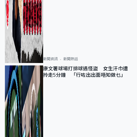
新聞資訊
新聞熱話
康文署球場打排球遇怪盜 女生汗巾遭
拎走5分鐘 「行咗出出面唔知做乜」