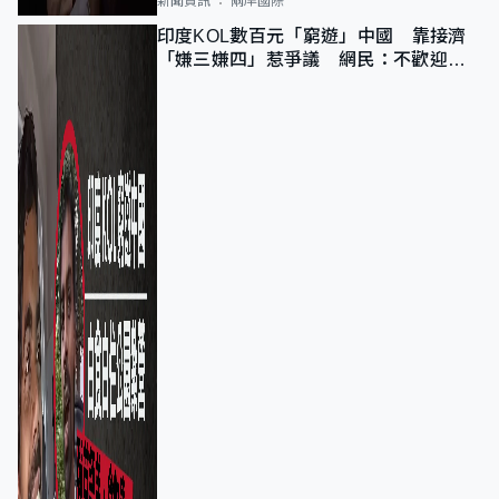
新聞資訊
兩岸國際
印度KOL數百元「窮遊」中國 靠接濟
「嫌三嫌四」惹爭議 網民：不歡迎劣
質旅客