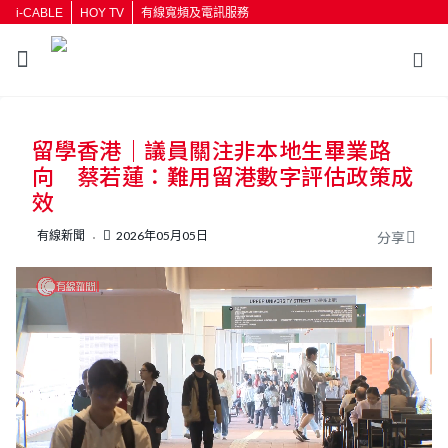
i-CABLE
HOY TV
有線寬頻及電訊服務
返回
留學香港｜議員關注非本地生畢業路
按輸入鍵開始搜尋
向 蔡若蓮：難用留港數字評估政策成
效
有線新聞
2026年05月05日
分享