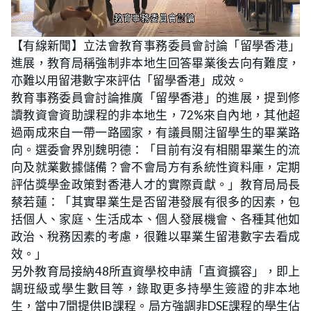
L
U
o
n
【有線新聞】立法會教育事務委員會討論「留學香港」
a
m
d
u
進展，教育局稱強制非本地生回答畢業後去向有難度，
e
t
d
e
:
亦難以用留港數字來評估「留學香港」成效。
1
4
教育事務委員會討論推廣「留學香港」的進展，提到修
.
0
讀教資會資助課程的非本地生，72%來自內地，其他超
9
%
過兩成來自一帶一路國家，有議員關注留學生的畢業路
向。選委會界別魏明德：「目前有沒有相關畢業生的流
向及就業數據儲備？會不會局方有系統性資料庫，定期
評估獎學金政策對香港人才的實際貢獻。」教育局局長
蔡若蓮：「其實畢業生是否留港發展有很多的因素，包
括個人、家庭、生活成本、個人發展機會、各種其他如
政治、稅務因素的考慮，很難以畢業生留港數字去看成
效。」
另外教育局接納48所直資學校申請「直資擴容」，即上
調班級或學生數目等，錄取更多持學生簽證的非本地
生，當中7間提供IB課程。局方強調非DSE課程的學生佔