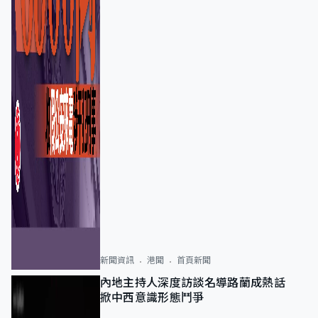
新聞資訊
港聞
首頁新聞
內地主持人深度訪談名導路蘭成熱話
掀中西意識形態鬥爭