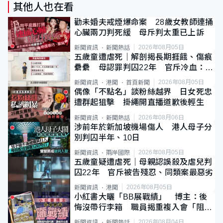
其他人也在看
勸未婚夫戒煙爆命案 28歲女教師連捅
心臟兩刀判死緩 母斥判太重已上訴
2026年08月05日
新聞資訊
新聞熱話
五歲童遭虐死｜解剖揭長期捱餓、傷痕
纍纍 母認罪判囚22年 官斥冷血：同
類案最惡劣
2026年08月05日
新聞資訊
港聞
首頁新聞
偶像「不點名」談粉絲越界 日女死忠
遭群起狙擊 掛繩開直播道歉後輕生
2026年08月06日
新聞資訊
新聞熱話
涉前年於新加坡機場傷人 港人母子分
別判囚半年、10日
2026年08月05日
新聞資訊
兩岸國際
五歲童疑遭虐死｜母親認誤殺及虐兒判
囚22年 官斥被告殘忍、同類案最惡劣
2026年08月05日
新聞資訊
港聞
小紅書大曬「BB展戰績」 博主：後
悔沒帶行李箱 職員揭重複入會「阻止
唔到」
2026年08月04日
新聞資訊
新聞熱話