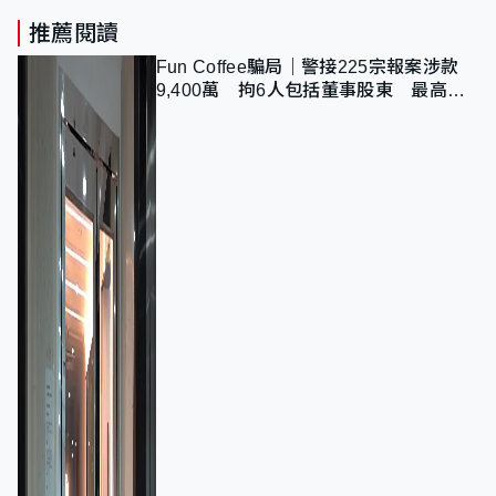
推薦閱讀
Fun Coffee騙局｜警接225宗報案涉款
9,400萬 拘6人包括董事股東 最高金
額一宗涉近千萬