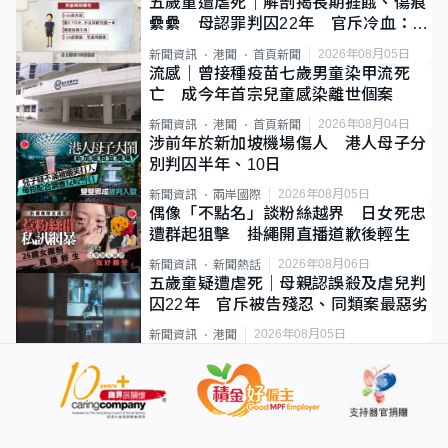
五歲童遭虐死｜解剖揭長期捱餓、傷痕
纍纍 母認罪判囚22年 官斥冷血：同
類案最惡劣
2026年08月05日
新聞資訊
港聞
首頁新聞
流感｜曾接種疫苗七歲男童染甲流死
亡 成今年首宗兒童感染離世個案
2026年08月04日
新聞資訊
港聞
首頁新聞
涉前年於新加坡機場傷人 港人母子分
別判囚半年、10日
2026年08月05日
新聞資訊
兩岸國際
偶像「不點名」談粉絲越界 日女死忠
遭群起狙擊 掛繩開直播道歉後輕生
2026年08月06日
新聞資訊
新聞熱話
五歲童疑遭虐死｜母親認誤殺及虐兒判
囚22年 官斥被告殘忍、同類案最惡劣
2026年08月05日
新聞資訊
港聞