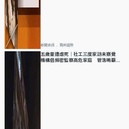
新聞資訊
兩岸國際
五歲童遭虐死｜社工三度家訪未察覺
機構倡頻密監察高危家庭 管浩鳴籲加
強跨部門協作