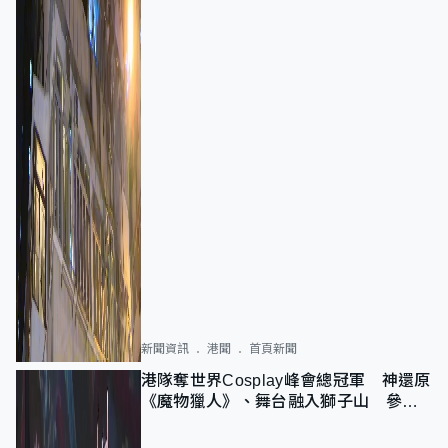
新聞資訊
港聞
首頁新聞
港隊奪世界Cosplay峰會總冠軍 神還原
《魔物獵人》、舞台融入獅子山 參賽
者：讓大家認識香港