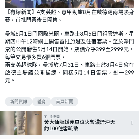
【有線新聞】4支英超、意甲勁旅8月在啟德踢兩場熱身
賽，首批門票後日開售。
曼城8月1日鬥國際米蘭，車路士8月5日鬥祖雲達斯，星
期四中午12時網上開售首批旅遊及住宿套票。至於淨門
票的公開發售5月14日開始，票價介乎399至2999元，
每筆交易最多買6張門票。
兩支英超球隊，曼城於7月31日、車路士於8月4日會在
啟德主場館公開操練，同樣5月14日售票，劃一299
元。
新聞資訊
體育
首頁新聞
下一則新聞
黃大仙龍蟠苑單位火警濃煙沖天
約100住客疏散