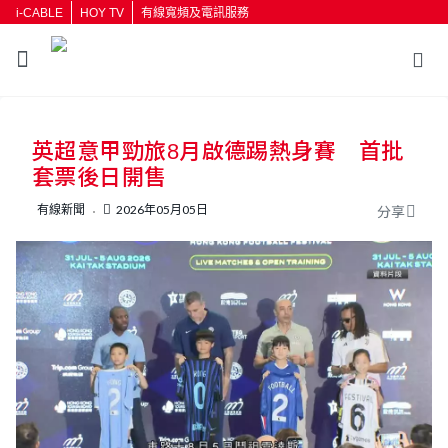
i-CABLE
HOY TV
有線寬頻及電訊服務
返回
英超意甲勁旅8月啟德踢熱身賽 首批
按輸入鍵開始搜尋
套票後日開售
有線新聞
2026年05月05日
分享