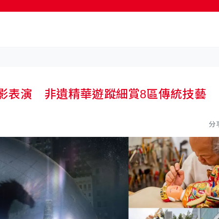
按輸入鍵開始搜尋
光影表演 非遺精華遊蹤細賞8區傳統技藝
分