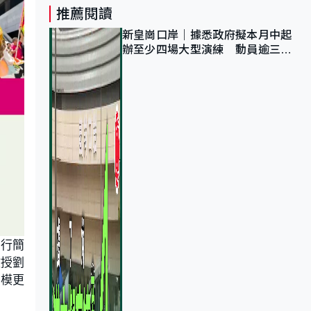
推薦閱讀
新皇崗口岸｜據悉政府擬本月中起
辦至少四場大型演練 動員逾三萬
公務員人次測試
舉行簡
教授劉
規模更