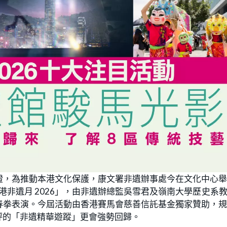
證，為推動本港文化保護，康文署非遺辦事處今在文化中心
香港非遺月 2026」，由非遺辦總監吳雪君及嶺南大學歷史系
春拳表演。今屆活動由香港賽馬會慈善信託基金獨家贊助，
評的「非遺精華遊蹤」更會強勢回歸。