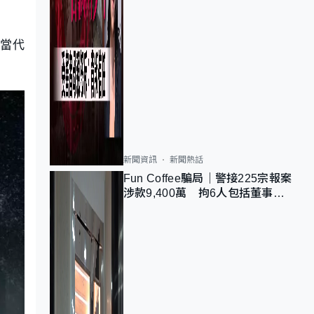
用當代
新聞資訊
新聞熱話
Fun Coffee騙局｜警接225宗報案
涉款9,400萬 拘6人包括董事股
東 最高金額一宗涉近千萬