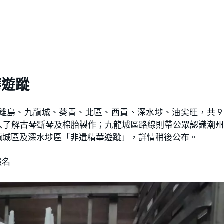
華遊蹤
離島、九龍城、葵青、北區、西貢、深水埗、油尖旺，共 9
入了解古琴斲琴及棉胎製作；九龍城區路線則帶公眾認識潮
龍城區及深水埗區「非遺精華遊蹤」，詳情稍後公布。
報名