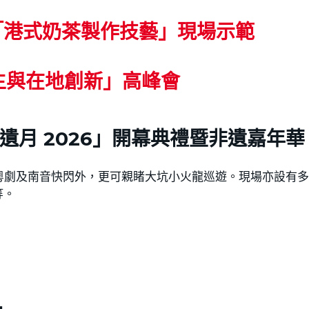
及「港式奶茶製作技藝」現場示範
共生與在地創新」高峰會
遺月 2026」開幕典禮暨非遺嘉年華
粵劇及南音快閃外，更可親睹大坑小火龍巡遊。現場亦設有
等。