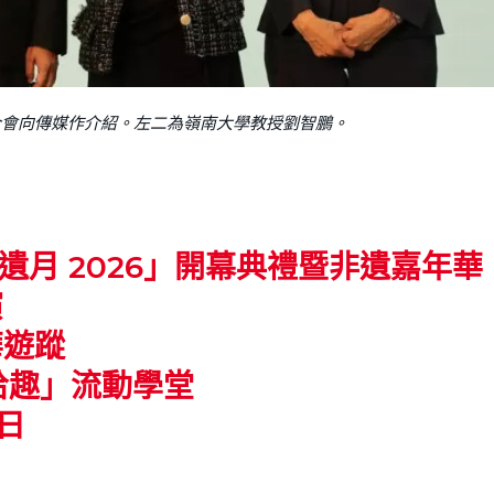
介會向傳媒作介紹。左二為嶺南大學教授劉智鵬。
遺月 2026」開幕典禮暨非遺嘉年華
演
華遊蹤
拾趣」流動學堂
日