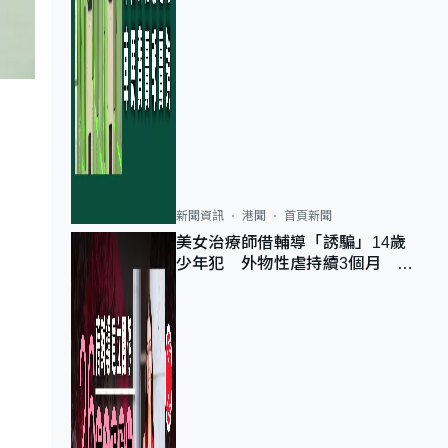
新聞資訊
港聞
首頁新聞
美女治療師借輔導「誘騙」14歲
少年犯 外物性虐持續3個月 受
害者母：要保護其他人