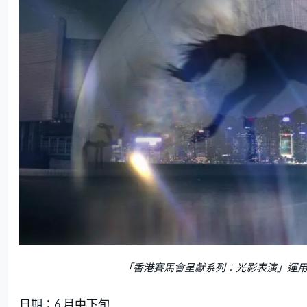
「香港賽馬會呈獻系列︰光影表演」運
日期：6 月中下旬