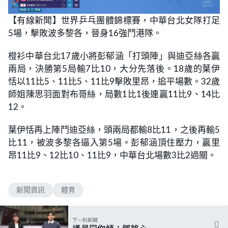
【有線新聞】世界乒乓團體錦標賽，中華台北女隊打足
5場，擊敗波多黎各，晉身16強鬥港隊。
橙衫中華台北17歲小將彭郁涵「打頭陣」與迪亞絲各贏
兩局，決勝第5局輸7比10，大分先落後。18歲的葉伊
恬以11比5、11比5、11比9擊敗里昂，追平場數。32歲
師姐陳思羽面對布哥絲，局數1比1後連贏11比9、14比
12。
葉伊恬再上陣鬥迪亞絲，頭兩局都輸8比11，之後再輸5
比11，被波多黎各逼入第5場。彭郁涵頂住壓力，贏里
昂11比9、12比10、11比9，中華台北場數3比2過關。
新聞資訊
體育
下一則新聞
議員同你傾：鄧銘心