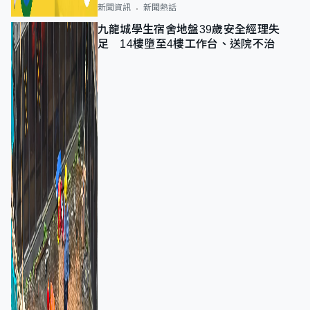
新聞資訊
新聞熱話
九龍城學生宿舍地盤39歲安全經理失
足 14樓墮至4樓工作台、送院不治