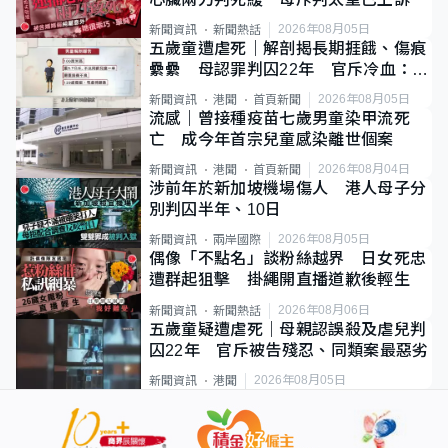
2026年08月05日
新聞資訊
新聞熱話
五歲童遭虐死｜解剖揭長期捱餓、傷痕
纍纍 母認罪判囚22年 官斥冷血：同
類案最惡劣
2026年08月05日
新聞資訊
港聞
首頁新聞
流感｜曾接種疫苗七歲男童染甲流死
亡 成今年首宗兒童感染離世個案
2026年08月04日
新聞資訊
港聞
首頁新聞
涉前年於新加坡機場傷人 港人母子分
別判囚半年、10日
2026年08月05日
新聞資訊
兩岸國際
偶像「不點名」談粉絲越界 日女死忠
遭群起狙擊 掛繩開直播道歉後輕生
2026年08月06日
新聞資訊
新聞熱話
五歲童疑遭虐死｜母親認誤殺及虐兒判
囚22年 官斥被告殘忍、同類案最惡劣
2026年08月05日
新聞資訊
港聞