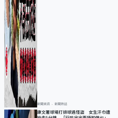
新聞資訊
新聞熱話
康文署球場打排球遇怪盜 女生汗巾遭
拎走5分鐘 「行咗出出面唔知做乜」