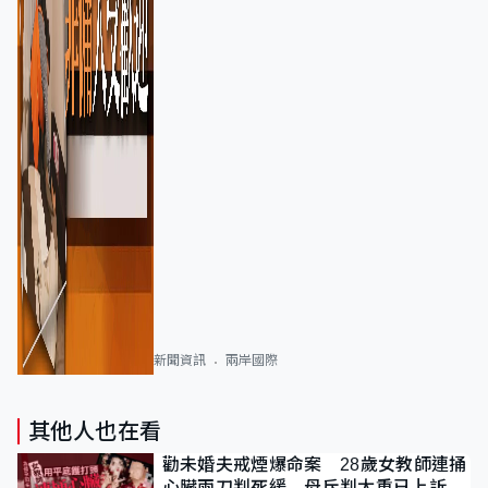
新聞資訊
兩岸國際
其他人也在看
勸未婚夫戒煙爆命案 28歲女教師連捅
心臟兩刀判死緩 母斥判太重已上訴