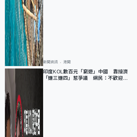
新聞資訊
港聞
印度KOL數百元「窮遊」中國 靠接濟
「嫌三嫌四」惹爭議 網民：不歡迎劣
質旅客