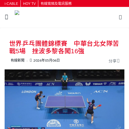
i-CABLE
HOY TV
有線寬頻及電訊服務
返回
世界乒乓團體錦標賽 中華台北女隊苦
按輸入鍵開始搜尋
戰5場 挫波多黎各闖16強
有線新聞
2026年05月06日
分享