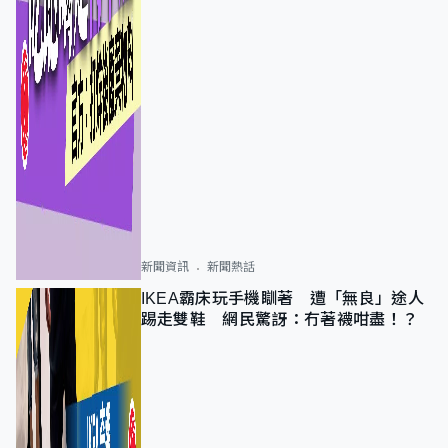
新聞資訊
新聞熱話
IKEA霸床玩手機瞓著 遭「無良」途人
踢走雙鞋 網民驚訝：冇著襪咁盡！？