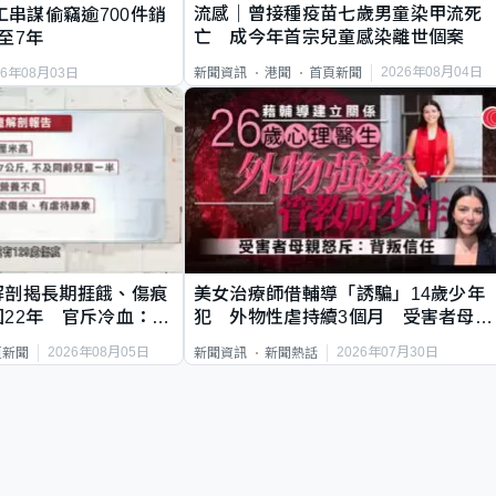
流感｜曾接種疫苗七歲男童染甲流死
工串謀偷竊逾700件銷
亡 成今年首宗兒童感染離世個案
至7年
2026年08月04日
新聞資訊
港聞
首頁新聞
26年08月03日
解剖揭長期捱餓、傷痕
美女治療師借輔導「誘騙」14歲少年
22年 官斥冷血：同
犯 外物性虐持續3個月 受害者母：
要保護其他人
2026年08月05日
2026年07月30日
頁新聞
新聞資訊
新聞熱話