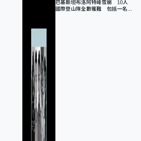
巴基斯坦布洛阿特峰雪崩 10人
國際登山隊全數罹難 包括一名中
國公民