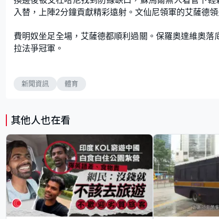
入替，上陣2分鐘貢獻精彩遠射。文仙尼領軍的艾薩德領
費明奴坐足全場，艾薩德都順利過關。保羅奧達維奧落底
拉法爭冠軍。
新聞資訊
體育
其他人也在看