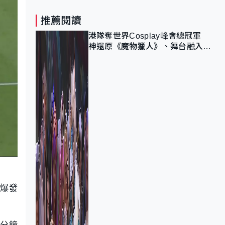
推薦閱讀
港隊奪世界Cosplay峰會總冠軍
神還原《魔物獵人》、舞台融入獅
子山 參賽者：讓大家認識香港
現爆發
0分鐘