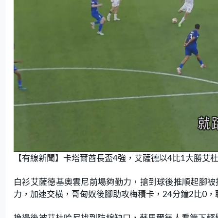
【有線新聞】卡塔爾酋長盃4強，艾薩德以4比1大勝艾
白衫艾薩德基奧雲尼前場夠勤力，搶到球後推順起腳被
力，加速交橫，哥甸奴後腳助攻梅積卡，24分鐘2比0
換邊後被艾杜哈尼找到防線缺口，蘇馬爾無人看管下輕鬆