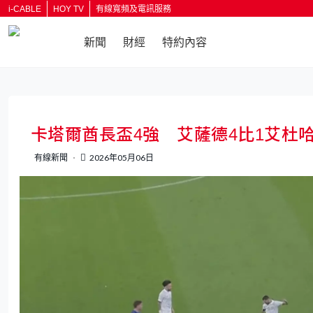
i-CABLE
HOY TV
有線寬頻及電訊服務
新聞
財經
特約內容
返回
卡塔爾酋長盃4強 艾薩德4比1艾杜
有線新聞
2026年05月06日