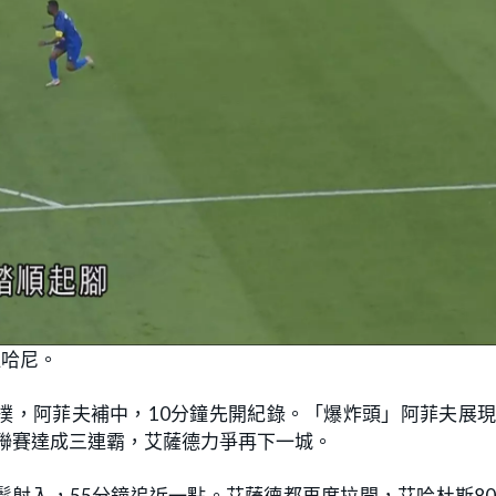
杜哈尼。
撲，阿菲夫補中，10分鐘先開紀錄。「爆炸頭」阿菲夫展
，聯賽達成三連霸，艾薩德力爭再下一城。
射入，55分鐘追近一點。艾薩德都再度拉開，艾哈杜斯8