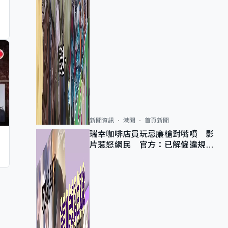
新聞資訊
港聞
首頁新聞
瑞幸咖啡店員玩忌廉槍對嘴噴 影
片惹怒網民 官方：已解僱違規員
工