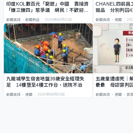
印度KOL數百元「窮遊」中國 靠接濟
CHANEL四前員
「嫌三嫌四」惹爭議 網民：不歡迎劣
毀品 分別判囚4
質旅客
2026年08月02日
20
新聞資訊
新聞熱話
新聞資訊
港聞
九龍城學生宿舍地盤39歲安全經理失
五歲童遭虐死｜
足 14樓墮至4樓工作台、送院不治
纍纍 母認罪判囚
類案最惡劣
2026年08月03日
新聞資訊
港聞
新聞資訊
港聞
首