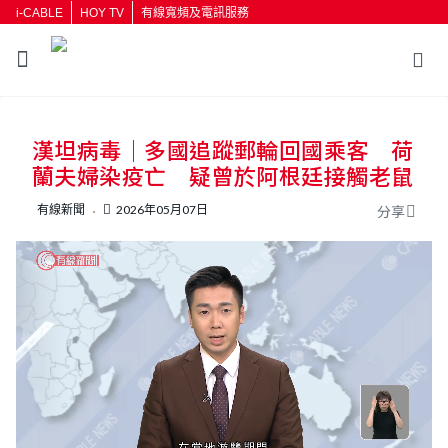
i-CABLE
HOY TV
有線寬頻及電訊服務
返回
漢坦病毒｜多國追蹤郵輪回國乘客 荷
按輸入鍵開始搜尋
蘭夫婦染疫亡 疑曾於阿根廷接觸老鼠
有線新聞
2026年05月07日
分享