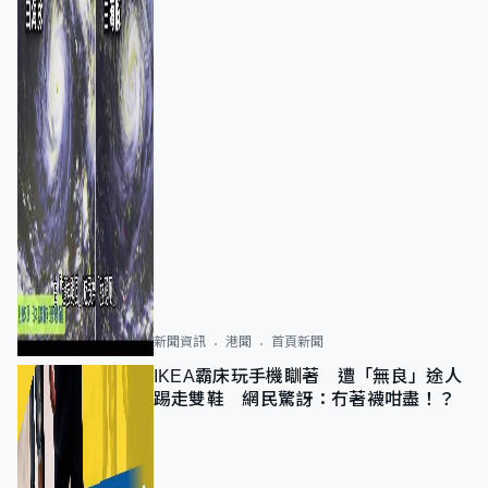
新聞資訊
港聞
首頁新聞
IKEA霸床玩手機瞓著 遭「無良」途人
踢走雙鞋 網民驚訝：冇著襪咁盡！？