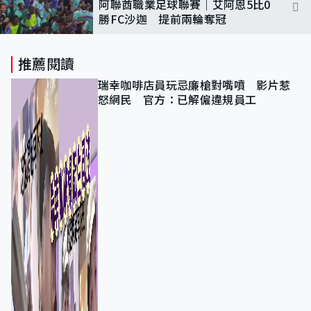
阿聯酋職業足球聯賽｜艾阿恩5比0
勝FC沙迦 提前兩輪奪冠
推薦閱讀
瑞幸咖啡店員玩忌廉槍對嘴噴 影片惹
怒網民 官方：已解僱違規員工