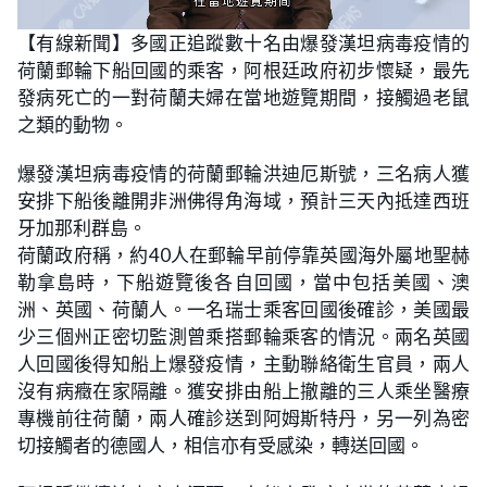
L
U
o
n
【有線新聞】多國正追蹤數十名由爆發漢坦病毒疫情的
a
m
d
u
荷蘭郵輪下船回國的乘客，阿根廷政府初步懷疑，最先
e
t
d
e
:
發病死亡的一對荷蘭夫婦在當地遊覽期間，接觸過老鼠
2
2
之類的動物。
.
3
0
爆發漢坦病毒疫情的荷蘭郵輪洪迪厄斯號，三名病人獲
%
安排下船後離開非洲佛得角海域，預計三天內抵達西班
牙加那利群島。
荷蘭政府稱，約40人在郵輪早前停靠英國海外屬地聖赫
勒拿島時，下船遊覽後各自回國，當中包括美國、澳
洲、英國、荷蘭人。一名瑞士乘客回國後確診，美國最
少三個州正密切監測曾乘搭郵輪乘客的情況。兩名英國
人回國後得知船上爆發疫情，主動聯絡衛生官員，兩人
沒有病癥在家隔離。獲安排由船上撤離的三人乘坐醫療
專機前往荷蘭，兩人確診送到阿姆斯特丹，另一列為密
切接觸者的德國人，相信亦有受感染，轉送回國。