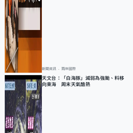
新聞資訊
兩岸國際
天文台：「白海豚」減弱為強颱、料移
向東海 周末天氣酷熱