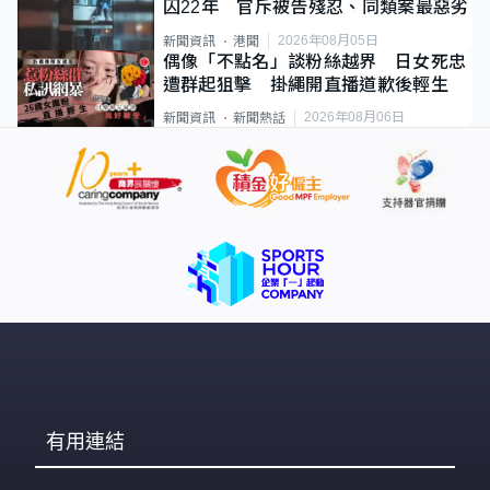
囚22年 官斥被告殘忍、同類案最惡劣
2026年08月05日
新聞資訊
港聞
偶像「不點名」談粉絲越界 日女死忠
遭群起狙擊 掛繩開直播道歉後輕生
2026年08月06日
新聞資訊
新聞熱話
有用連結