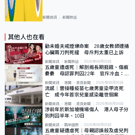
新聞資訊
新聞熱話
其他人也在看
勸未婚夫戒煙爆命案 28歲女教師連捅
心臟兩刀判死緩 母斥判太重已上訴
2026年08月05日
新聞資訊
新聞熱話
五歲童遭虐死｜解剖揭長期捱餓、傷痕
纍纍 母認罪判囚22年 官斥冷血：同
類案最惡劣
2026年08月05日
新聞資訊
港聞
首頁新聞
流感｜曾接種疫苗七歲男童染甲流死
亡 成今年首宗兒童感染離世個案
2026年08月04日
新聞資訊
港聞
首頁新聞
涉前年於新加坡機場傷人 港人母子分
別判囚半年、10日
2026年08月05日
新聞資訊
兩岸國際
五歲童疑遭虐死｜母親認誤殺及虐兒判