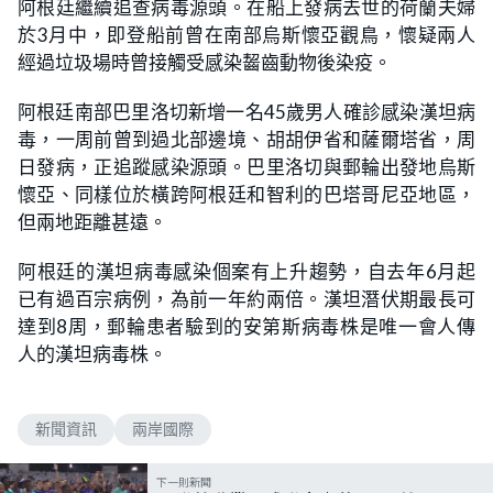
阿根廷繼續追查病毒源頭。在船上發病去世的荷蘭夫婦
於3月中，即登船前曾在南部烏斯懷亞觀鳥，懷疑兩人
經過垃圾場時曾接觸受感染齧齒動物後染疫。
阿根廷南部巴里洛切新增一名45歲男人確診感染漢坦病
毒，一周前曾到過北部邊境、胡胡伊省和薩爾塔省，周
日發病，正追蹤感染源頭。巴里洛切與郵輪出發地烏斯
懷亞、同樣位於橫跨阿根廷和智利的巴塔哥尼亞地區，
但兩地距離甚遠。
阿根廷的漢坦病毒感染個案有上升趨勢，自去年6月起
已有過百宗病例，為前一年約兩倍。漢坦潛伏期最長可
達到8周，郵輪患者驗到的安第斯病毒株是唯一會人傳
人的漢坦病毒株。
新聞資訊
兩岸國際
下一則新聞