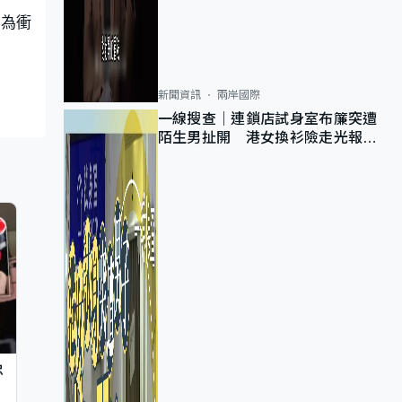
，為衝
新聞資訊
兩岸國際
一線搜查｜連鎖店試身室布簾突遭
陌生男扯開 港女換衫險走光報
警 全港分店急換實體門
忠