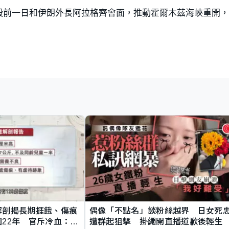
毅前一日和伊朗外長阿拉格齊會面，推動霍爾木茲海峽重開
解剖揭長期捱餓、傷痕
偶像「不點名」談粉絲越界 日女死
22年 官斥冷血：同
遭群起狙擊 掛繩開直播道歉後輕生