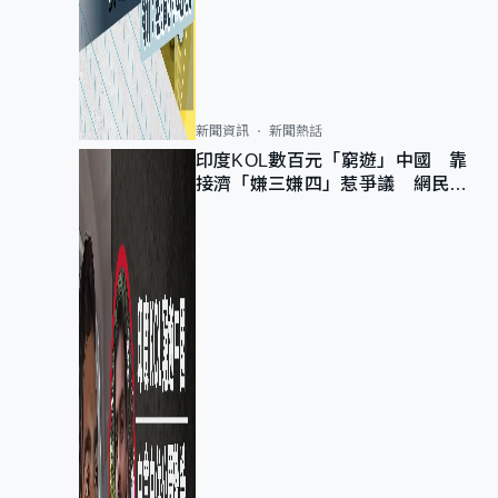
新聞資訊
新聞熱話
印度KOL數百元「窮遊」中國 靠
接濟「嫌三嫌四」惹爭議 網民：
不歡迎劣質旅客