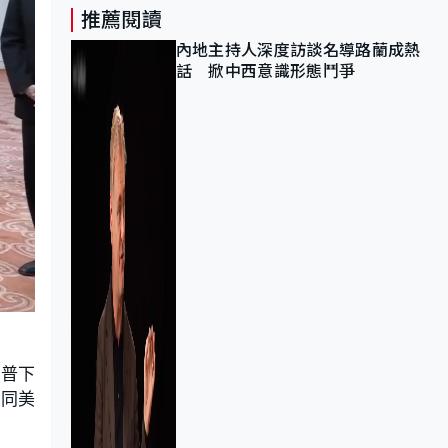
推薦閱讀
內地主持人深度訪談名導路蘭成熱
話 掀中西意識形態鬥爭
朗普下
願同美