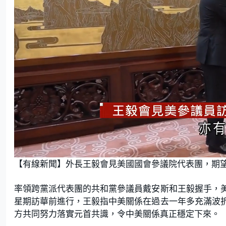
L
U
o
n
【有線新聞】外長王毅會見美國國會參議院代表團，期
a
m
d
u
e
t
d
e
:
率領跨黨派代表團的共和黨參議員戴安斯和王毅握手，
6
9
.
星期訪華前進行，王毅指中美關係在過去一年多充滿波
2
3
方共同努力落實元首共識，令中美關係真正穩定下來。
%