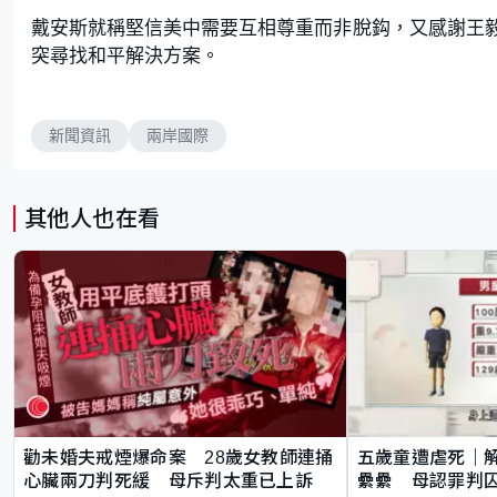
戴安斯就稱堅信美中需要互相尊重而非脫鈎，又感謝王
突尋找和平解決方案。
新聞資訊
兩岸國際
其他人也在看
勸未婚夫戒煙爆命案 28歲女教師連捅
五歲童遭虐死｜
心臟兩刀判死緩 母斥判太重已上訴
纍纍 母認罪判囚