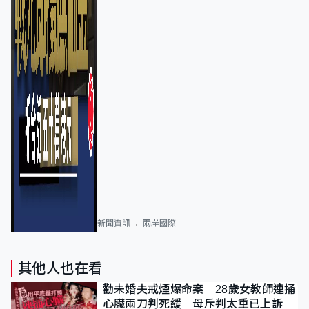
新聞資訊
兩岸國際
其他人也在看
勸未婚夫戒煙爆命案 28歲女教師連捅
心臟兩刀判死緩 母斥判太重已上訴