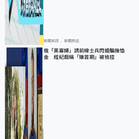
新聞資訊
新聞熱話
俄「黑寡婦」誘前線士兵閃婚騙撫恤
金 經紀戲稱「賺首期」被檢控