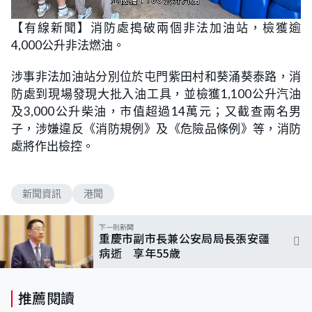
L
U
o
n
【有線新聞】消防處搗破兩個非法加油站，檢獲逾
a
m
d
u
4,000公升非法燃油。
e
t
d
e
:
1
涉事非法加油站分別位於屯門紫田村和葵涌葵泰路，消
0
0
防處到現場發現大批入油工具，並檢獲1,100公升汽油
.
0
及3,000公升柴油，市值超過14萬元；又截查兩名男
0
%
子，涉嫌違反《消防規例》及《危險品條例》等，消防
處將作出檢控。
新聞資訊
港聞
下一則新聞
重慶市副市長兼公安局局長張安疆
病逝 享年55歲
推薦閱讀