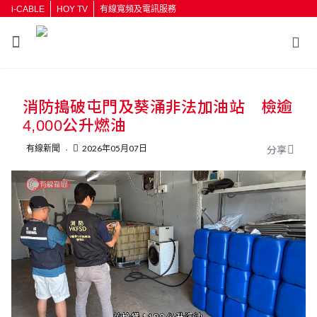
i-CABLE
HOY TV
有線寬頻及電訊服務
返回
消防搗破屯門及葵涌非法加油站 檢逾
按輸入鍵開始搜尋
4,000公升燃油
有線新聞
2026年05月07日
分享