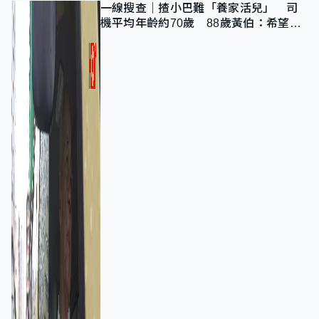
一線搜查｜揸小巴難「養家活兒」 司
機平均年齡約70歲 88歲黃伯：希望一
直揸落去