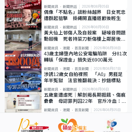
2026年08月05日
新聞資訊
新聞熱話
偶像「不點名」談粉絲越界 日女死忠
遭群起狙擊 掛繩開直播道歉後輕生
2026年08月06日
新聞資訊
新聞熱話
黃大仙上邨傷人及自殺案 疑噪音問題
動殺機 死者持菜刀斬傷樓上鄰居後墮
斃
2026年08月08日
新聞資訊
港聞
首頁新聞
43歲主婦墮內地公安電騙陷阱 分81次
轉賬「保證金」損失近6900萬元
2026年08月07日
新聞資訊
港聞
首頁新聞
涉誘12歲女自拍祼照 「A0」男捱足
年半冤獄 法官推翻裁決：抄錯標點
2026年08月06日
新聞資訊
新聞熱話
五歲童遭虐死｜解剖揭長期捱餓、傷痕
纍纍 母認罪判囚22年 官斥冷血：同
類案最惡劣
2026年08月05日
新聞資訊
港聞
首頁新聞