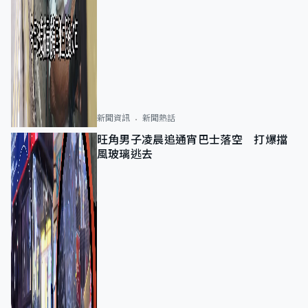
新聞資訊
新聞熱話
旺角男子凌晨追通宵巴士落空 打爆擋
風玻璃逃去