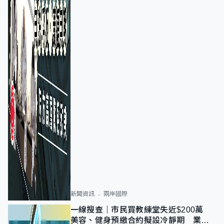
新聞資訊
兩岸國際
一線搜查｜市民買教練堂失近$200萬
美容、健身預繳合約擬設冷靜期 業界