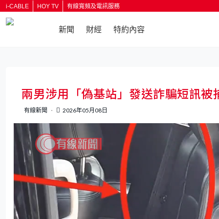
i-CABLE
HOY TV
有線寬頻及電訊服務
新聞
財經
特約內容
返回
兩男涉用「偽基站」發送詐騙短訊被
有線新聞
2026年05月08日