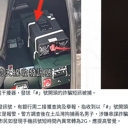
L
o
電干擾器，發送「#」號開頭的詐騙短訊被捕。
a
d
e
d
:
發訊號，有銀行周二接獲查詢及舉報，指收到以「#」號開
1
0
0
於是報警。警方調查後在土瓜灣拘捕兩名男子，涉嫌串謀詐
.
0
市民如發現手機訊號短時間內異常轉為2G，應提高警覺。
0
%