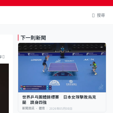
搜尋
下一則新聞
享
世界乒乓團體錦標賽 日本女隊擊敗烏克
蘭 躋身四強
2026年05月08日
新聞資訊
體育