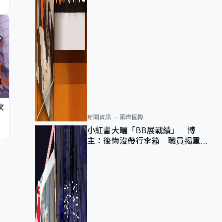
次
新聞資訊
兩岸國際
小紅書大曬「BB展戰績」 博
主：後悔沒帶行李箱 職員揭重複
入會「阻止唔到」