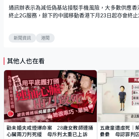
通訊辦表示為減低偽基站接駁手機風險，大多數供應香
終止2G服務，餘下的中國移動香港下月23日起亦會終止
新聞資訊
港聞
其他人也在看
勸未婚夫戒煙爆命案 28歲女教師連捅
五歲童遭虐死｜
心臟兩刀判死緩 母斥判太重已上訴
纍纍 母認罪判囚