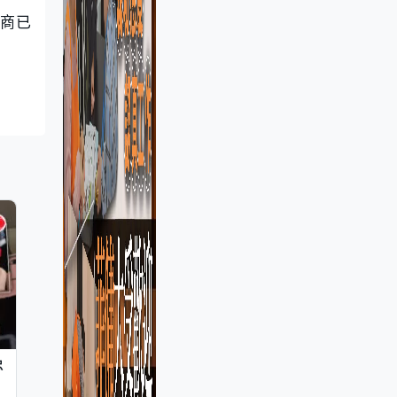
辦商已
忠