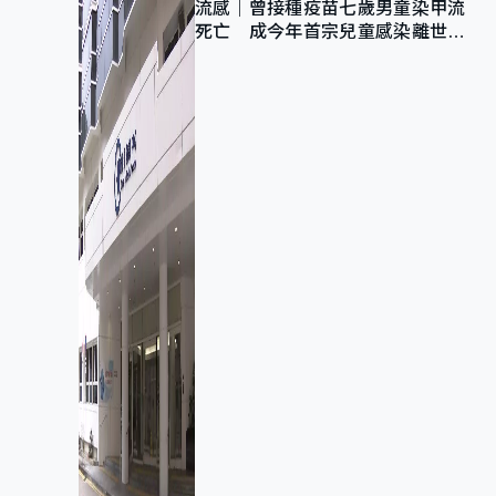
流感｜曾接種疫苗七歲男童染甲流
死亡 成今年首宗兒童感染離世個
案