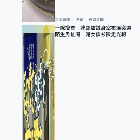
新聞資訊
港聞
首頁新聞
一線搜查｜連鎖店試身室布簾突遭
陌生男扯開 港女換衫險走光報
警 全港分店急換實體門