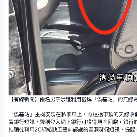
U
n
【有線新聞】兩名男子涉嫌利用俗稱「偽基站」的無線
m
u
t
e
「偽基站」主機安裝在私家車上，再透過車頂的天線收
冒銀行短訊，聲稱登入網上銀行可獲得現金回贈，銀行
指騙徒利用2G網絡缺乏雙向認證的漏洞發假短訊，提醒