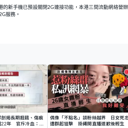
港的新手機已預設關閉2G連接功能，本港三間流動網絡營
2G服務。
解剖揭長期捱餓、傷痕
偶像「不點名」談粉絲越界 日女死
22年 官斥冷血：同
遭群起狙擊 掛繩開直播道歉後輕生