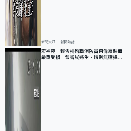
新聞資訊
新聞熱話
宏福苑｜報告揭殉職消防員何偉豪裝備
嚴重受損 曾嘗試逃生、惜別無選擇下
棄裝備墮樓