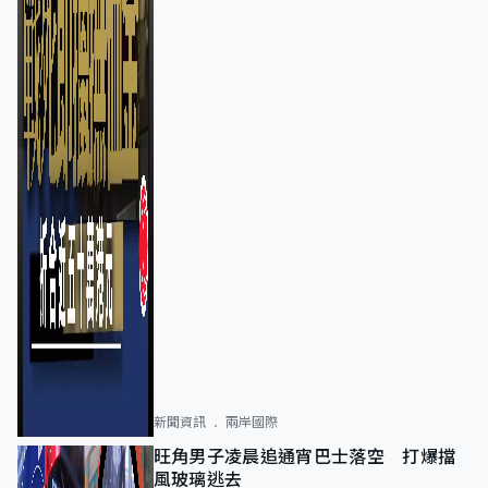
新聞資訊
兩岸國際
旺角男子凌晨追通宵巴士落空 打爆擋
風玻璃逃去