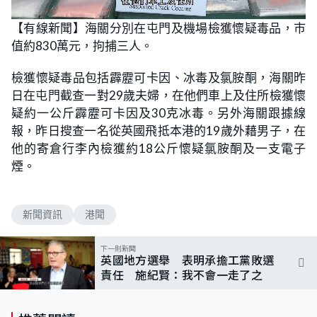
L
U
o
n
【有線新聞】海關分別在屯門及機場檢獲懷疑毒品，巿
a
m
d
u
值約830萬元，拘捕三人。
e
t
d
e
:
8
檢獲懷疑毒品包括霹靂可卡因、冰毒及氯胺酮，海關昨
6
.
日在屯門截查一對29歲夫婦，在他們車上及住所檢獲懷
8
4
疑約一公斤霹靂可卡因及30克冰毒。另外海關跟據線
%
報，昨日搜查一名從英國飛抵本港的19歲外藉男子，在
他的寄倉行李內檢獲約18公斤懷疑氯胺酮及一支電子
煙。
新聞資訊
港聞
下一則新聞
英國地方選舉 表明承擔工黨敗選
責任 施紀賢：我不會一走了之