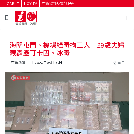
i-CABLE
HOY TV
有線寬頻及電訊服務
返回
海關屯門、機場緝毒拘三人 29歲夫婦
按輸入鍵開始搜尋
藏霹靂可卡因、冰毒
有線新聞
2026年05月08日
分享