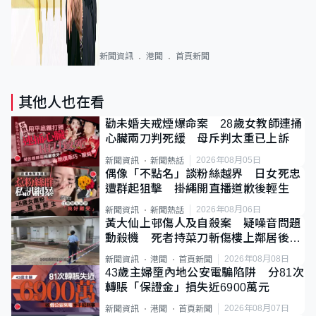
新聞資訊
港聞
首頁新聞
其他人也在看
勸未婚夫戒煙爆命案 28歲女教師連捅
心臟兩刀判死緩 母斥判太重已上訴
2026年08月05日
新聞資訊
新聞熱話
偶像「不點名」談粉絲越界 日女死忠
遭群起狙擊 掛繩開直播道歉後輕生
2026年08月06日
新聞資訊
新聞熱話
黃大仙上邨傷人及自殺案 疑噪音問題
動殺機 死者持菜刀斬傷樓上鄰居後墮
斃
2026年08月08日
新聞資訊
港聞
首頁新聞
43歲主婦墮內地公安電騙陷阱 分81次
轉賬「保證金」損失近6900萬元
2026年08月07日
新聞資訊
港聞
首頁新聞