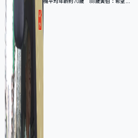
機平均年齡約70歲 88歲黃伯：希望一
直揸落去