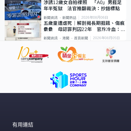
涉誘12歲女自拍祼照 「A0」男捱足
年半冤獄 法官推翻裁決：抄錯標點
2026年08月06日
新聞資訊
新聞熱話
五歲童遭虐死｜解剖揭長期捱餓、傷痕
纍纍 母認罪判囚22年 官斥冷血：同
類案最惡劣
2026年08月05日
新聞資訊
港聞
首頁新聞
有用連結