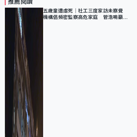
推薦閱讀
五歲童遭虐死｜社工三度家訪未察覺
機構倡頻密監察高危家庭 管浩鳴籲加
強跨部門協作