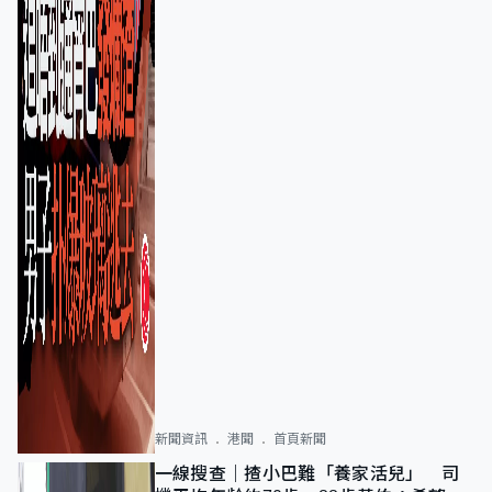
新聞資訊
港聞
首頁新聞
一線搜查｜揸小巴難「養家活兒」 司